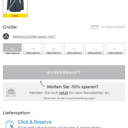
DEAL
Größe:
Größentabelle
Welche Größe passt mir?
34
36
38
40
42
44
Alternativen
Alternativen
Alternativen
Alternativen
Alternativen
Alternativen
AUSVERKAUFT
Wollen Sie -10% sparen?
Melden Sie sich
jetzt
für den Newsletter an.
Beachten Sie die Gutscheinbedingungen.
Lieferoption:
Click & Reserve
Filialverfügbarkeiten anzeigen & reservieren