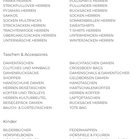
PARKA HERREN
POLOSHIRTS HERREN
STRICKPULLOVER HERREN
PULLUNDER HERREN
PYJAMAS HERREN
RUCKSÄCKE HERREN
SAKKOS
SOCKEN HERREN
SOCKEN MULTIPACKS
SONNENBRILLEN HERREN
STRICKJACKEN HERREN
SWEATSHIRTS
TRACHTENMODE HERREN
T-SHIRTS HERREN
ÜBERGANGSJACKEN HERREN
UNTERHEMDEN HERREN
UNTERWÄSCHE HERREN
WINTERJACKEN HERREN
Taschen & Accessoires
DAMENTASCHEN
BAUCHTASCHEN DAMEN
CLUTCHES UND MINIBAGS
CROSSBODY BAGS
DAMENRUCKSÄCKE
DAMENSCHALS & DAMENTÜCHER
SHOPPER
GELDBÖRSEN DAMEN
HANDSCHUHE DAMEN
HANDTASCHEN
HERREN REISETASCHEN
HARTSCHALENKOFFER
KOFFER UND TROLLEYS
HERREN KOFFER
HERREN KULTURBEUTEL
LAPTOPTASCHEN
REISEGEPÄCK DAMEN
RUCKSÄCKE HERREN
BAUCH- & GÜRTELTASCHEN
TOTE BAG
Kinder
BILDERBÜCHER
FEDERMAPPEN
HÖRSPIELBOXEN
HÖRSPIELE & FIGUREN