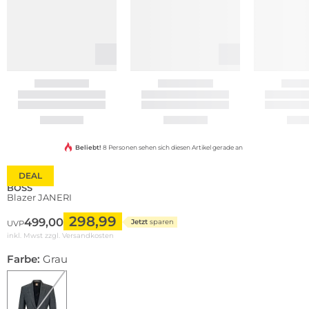
Beliebt!
8 Personen sehen sich diesen Artikel gerade an
DEAL
BOSS
Blazer JANERI
298,99
499,00
Jetzt
sparen
UVP
inkl. Mwst zzgl.
Versandkosten
Farbe:
Grau