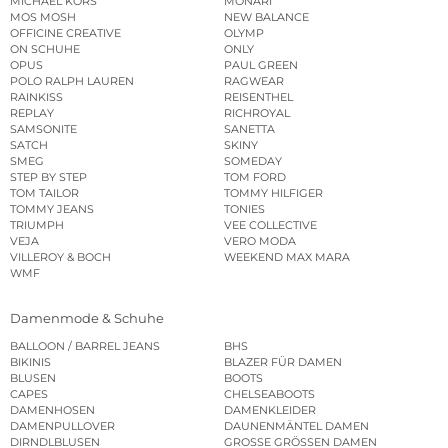
MICHAEL KORS
MONARI
MOS MOSH
NEW BALANCE
OFFICINE CREATIVE
OLYMP
ON SCHUHE
ONLY
OPUS
PAUL GREEN
POLO RALPH LAUREN
RAGWEAR
RAINKISS
REISENTHEL
REPLAY
RICHROYAL
SAMSONITE
SANETTA
SATCH
SKINY
SMEG
SOMEDAY
STEP BY STEP
TOM FORD
TOM TAILOR
TOMMY HILFIGER
TOMMY JEANS
TONIES
TRIUMPH
VEE COLLECTIVE
VEJA
VERO MODA
VILLEROY & BOCH
WEEKEND MAX MARA
WMF
Damenmode & Schuhe
BALLOON / BARREL JEANS
BHS
BIKINIS
BLAZER FÜR DAMEN
BLUSEN
BOOTS
CAPES
CHELSEABOOTS
DAMENHOSEN
DAMENKLEIDER
DAMENPULLOVER
DAUNENMÄNTEL DAMEN
DIRNDLBLUSEN
GROSSE GRÖSSEN DAMEN