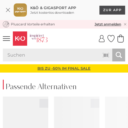
K&Ö & GIGASPORT APP
ZUR APP
Jetzt kostenlos downloaden
Pluscard Vorteile erhalten
KOSTENLOSER VERSAND* & RÜCKVERSAND
Jetzt anmelden
UNSERE APP
CLICK &
CLICK &
COLLECT
RESERVE
BIS ZU -50% IM FINAL SALE
Passende Alternativen