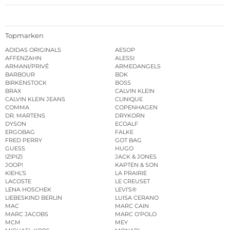
Topmarken
ADIDAS ORIGINALS
AESOP
AFFENZAHN
ALESSI
ARMANI/PRIVÉ
ARMEDANGELS
BARBOUR
BDK
BIRKENSTOCK
BOSS
BRAX
CALVIN KLEIN
CALVIN KLEIN JEANS
CLINIQUE
COMMA
COPENHAGEN
DR. MARTENS
DRYKORN
DYSON
ECOALF
ERGOBAG
FALKE
FRED PERRY
GOT BAG
GUESS
HUGO
IZIPIZI
JACK & JONES
JOOP!
KAPTEN & SON
KIEHL’S
LA PRAIRIE
LACOSTE
LE CREUSET
LENA HOSCHEK
LEVI’S®
LIEBESKIND BERLIN
LUISA CERANO
MAC
MARC CAIN
MARC JACOBS
MARC O’POLO
MCM
MEY