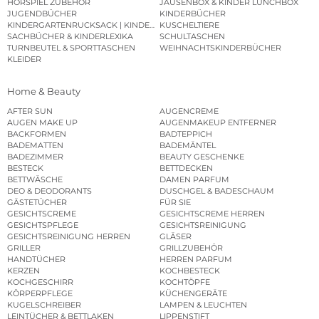
HÖRSPIEL ZUBEHÖR
JAUSENBOX & KINDER LUNCHBOX
JUGENDBÜCHER
KINDERBÜCHER
KINDERGARTENRUCKSACK | KINDERGARTENBEUTEL
KUSCHELTIERE
SACHBÜCHER & KINDERLEXIKA
SCHULTASCHEN
TURNBEUTEL & SPORTTASCHEN
WEIHNACHTSKINDERBÜCHER
KLEIDER
Home & Beauty
AFTER SUN
AUGENCREME
AUGEN MAKE UP
AUGENMAKEUP ENTFERNER
BACKFORMEN
BADTEPPICH
BADEMATTEN
BADEMÄNTEL
BADEZIMMER
BEAUTY GESCHENKE
BESTECK
BETTDECKEN
BETTWÄSCHE
DAMEN PARFUM
DEO & DEODORANTS
DUSCHGEL & BADESCHAUM
GÄSTETÜCHER
FÜR SIE
GESICHTSCREME
GESICHTSCREME HERREN
GESICHTSPFLEGE
GESICHTSREINIGUNG
GESICHTSREINIGUNG HERREN
GLÄSER
GRILLER
GRILLZUBEHÖR
HANDTÜCHER
HERREN PARFUM
KERZEN
KOCHBESTECK
KOCHGESCHIRR
KOCHTÖPFE
KÖRPERPFLEGE
KÜCHENGERÄTE
KUGELSCHREIBER
LAMPEN & LEUCHTEN
LEINTÜCHER & BETTLAKEN
LIPPENSTIFT