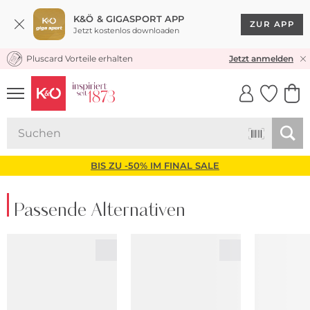
K&Ö & GIGASPORT APP
ZUR APP
Jetzt kostenlos downloaden
Pluscard Vorteile erhalten
KOSTENLOSER VERSAND* & RÜCKVERSAND
Jetzt anmelden
UNSERE APP
CLICK &
CLICK &
COLLECT
RESERVE
BIS ZU -50% IM FINAL SALE
Passende Alternativen