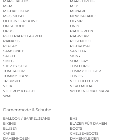
MARC JACOBS
MARC O’POLO
MCM
MEY
MICHAEL KORS
MONARI
MOS MOSH
NEW BALANCE
OFFICINE CREATIVE
OLYMP
ON SCHUHE
ONLY
OPUS
PAUL GREEN
POLO RALPH LAUREN
RAGWEAR
RAINKISS
REISENTHEL
REPLAY
RICHROYAL
SAMSONITE
SANETTA
SATCH
SKINY
SMEG
SOMEDAY
STEP BY STEP
TOM FORD
TOM TAILOR
TOMMY HILFIGER
TOMMY JEANS
TONIES
TRIUMPH
VEE COLLECTIVE
VEJA
VERO MODA
VILLEROY & BOCH
WEEKEND MAX MARA
WMF
Damenmode & Schuhe
BALLOON / BARREL JEANS
BHS
BIKINIS
BLAZER FÜR DAMEN
BLUSEN
BOOTS
CAPES
CHELSEABOOTS
DAMENHOSEN
DAMENKLEIDER