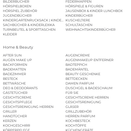
BILDERBÜCHER
FEDERMAPPEN
HÖRSPIELBOXEN
HÖRSPIELE & FIGUREN
HÖRSPIEL ZUBEHÖR
JAUSENBOX & KINDER LUNCHBOX
JUGENDBÜCHER
KINDERBÜCHER
KINDERGARTENRUCKSACK | KINDERGARTENBEUTEL
KUSCHELTIERE
SACHBÜCHER & KINDERLEXIKA
SCHULTASCHEN
TURNBEUTEL & SPORTTASCHEN
WEIHNACHTSKINDERBÜCHER
KLEIDER
Home & Beauty
AFTER SUN
AUGENCREME
AUGEN MAKE UP
AUGENMAKEUP ENTFERNER
BACKFORMEN
BADTEPPICH
BADEMATTEN
BADEMÄNTEL
BADEZIMMER
BEAUTY GESCHENKE
BESTECK
BETTDECKEN
BETTWÄSCHE
DAMEN PARFUM
DEO & DEODORANTS
DUSCHGEL & BADESCHAUM
GÄSTETÜCHER
FÜR SIE
GESICHTSCREME
GESICHTSCREME HERREN
GESICHTSPFLEGE
GESICHTSREINIGUNG
GESICHTSREINIGUNG HERREN
GLÄSER
GRILLER
GRILLZUBEHÖR
HANDTÜCHER
HERREN PARFUM
KERZEN
KOCHBESTECK
KOCHGESCHIRR
KOCHTÖPFE
KÖRPERPFLEGE
KÜCHENGERÄTE