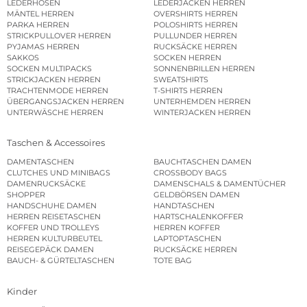
LEDERHOSEN
LEDERJACKEN HERREN
MÄNTEL HERREN
OVERSHIRTS HERREN
PARKA HERREN
POLOSHIRTS HERREN
STRICKPULLOVER HERREN
PULLUNDER HERREN
PYJAMAS HERREN
RUCKSÄCKE HERREN
SAKKOS
SOCKEN HERREN
SOCKEN MULTIPACKS
SONNENBRILLEN HERREN
STRICKJACKEN HERREN
SWEATSHIRTS
TRACHTENMODE HERREN
T-SHIRTS HERREN
ÜBERGANGSJACKEN HERREN
UNTERHEMDEN HERREN
UNTERWÄSCHE HERREN
WINTERJACKEN HERREN
Taschen & Accessoires
DAMENTASCHEN
BAUCHTASCHEN DAMEN
CLUTCHES UND MINIBAGS
CROSSBODY BAGS
DAMENRUCKSÄCKE
DAMENSCHALS & DAMENTÜCHER
SHOPPER
GELDBÖRSEN DAMEN
HANDSCHUHE DAMEN
HANDTASCHEN
HERREN REISETASCHEN
HARTSCHALENKOFFER
KOFFER UND TROLLEYS
HERREN KOFFER
HERREN KULTURBEUTEL
LAPTOPTASCHEN
REISEGEPÄCK DAMEN
RUCKSÄCKE HERREN
BAUCH- & GÜRTELTASCHEN
TOTE BAG
Kinder