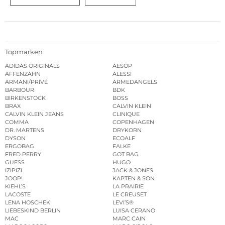
Topmarken
ADIDAS ORIGINALS
AESOP
AFFENZAHN
ALESSI
ARMANI/PRIVÉ
ARMEDANGELS
BARBOUR
BDK
BIRKENSTOCK
BOSS
BRAX
CALVIN KLEIN
CALVIN KLEIN JEANS
CLINIQUE
COMMA
COPENHAGEN
DR. MARTENS
DRYKORN
DYSON
ECOALF
ERGOBAG
FALKE
FRED PERRY
GOT BAG
GUESS
HUGO
IZIPIZI
JACK & JONES
JOOP!
KAPTEN & SON
KIEHL’S
LA PRAIRIE
LACOSTE
LE CREUSET
LENA HOSCHEK
LEVI’S®
LIEBESKIND BERLIN
LUISA CERANO
MAC
MARC CAIN