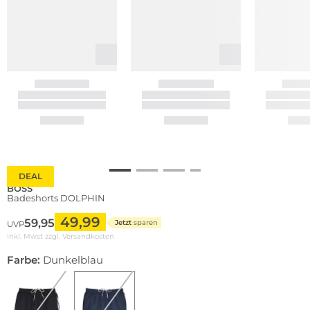
DEAL
BOSS
Badeshorts DOLPHIN
49,99
59,95
Jetzt
sparen
UVP
inkl. Mwst zzgl.
Versandkosten
Farbe:
Dunkelblau