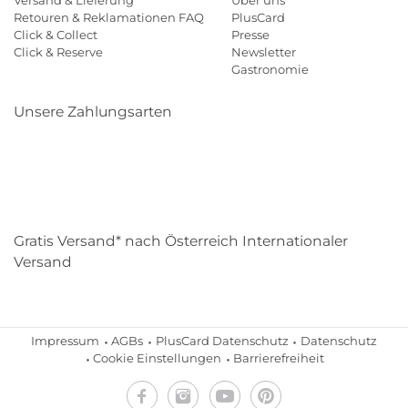
Versand & Lieferung
Über uns
Retouren & Reklamationen FAQ
PlusCard
Click & Collect
Presse
Click & Reserve
Newsletter
Gastronomie
Unsere Zahlungsarten
Klarna
Paypal
Mastercard
Visa
Diners
Eps
Shop
Applepay
Amazon
Gratis Versand* nach Österreich Internationaler
Versand
Impressum
AGBs
PlusCard Datenschutz
Datenschutz
Cookie Einstellungen
Barrierefreiheit