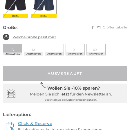
DEAL
DEAL
Größe:
Größentabelle
Welche Größe passt mir?
S
M
L
XL
XXL
Alternativen
Alternativen
Alternativen
Alternativen
Alternativen
AUSVERKAUFT
Wollen Sie -10% sparen?
Melden Sie sich
jetzt
für den Newsletter an.
Beachten Sie die Gutscheinbedingungen.
Lieferoption:
Click & Reserve
Filialverfügbarkeiten anzeigen & reservieren