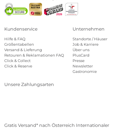
Kundenservice
Unternehmen
Hilfe & FAQ
Standorte / Häuser
Größentabellen
Job & Karriere
Versand & Lieferung
Über uns
Retouren & Reklamationen FAQ
PlusCard
Click & Collect
Presse
Click & Reserve
Newsletter
Gastronomie
Unsere Zahlungsarten
Klarna
Paypal
Mastercard
Visa
Diners
Eps
Shop
Applepay
Amazon
Gratis Versand* nach Österreich Internationaler