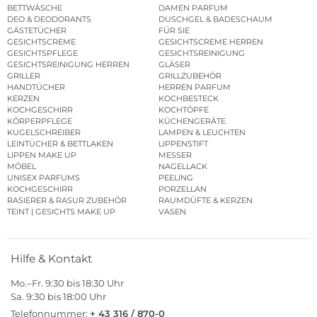
BETTWÄSCHE
DAMEN PARFUM
DEO & DEODORANTS
DUSCHGEL & BADESCHAUM
GÄSTETÜCHER
FÜR SIE
GESICHTSCREME
GESICHTSCREME HERREN
GESICHTSPFLEGE
GESICHTSREINIGUNG
GESICHTSREINIGUNG HERREN
GLÄSER
GRILLER
GRILLZUBEHÖR
HANDTÜCHER
HERREN PARFUM
KERZEN
KOCHBESTECK
KOCHGESCHIRR
KOCHTÖPFE
KÖRPERPFLEGE
KÜCHENGERÄTE
KUGELSCHREIBER
LAMPEN & LEUCHTEN
LEINTÜCHER & BETTLAKEN
LIPPENSTIFT
LIPPEN MAKE UP
MESSER
MÖBEL
NAGELLACK
UNISEX PARFUMS
PEELING
KOCHGESCHIRR
PORZELLAN
RASIERER & RASUR ZUBEHÖR
RAUMDÜFTE & KERZEN
TEINT | GESICHTS MAKE UP
VASEN
Hilfe & Kontakt
Mo.–Fr. 9:30 bis 18:30 Uhr
Sa. 9:30 bis 18:00 Uhr
Telefonnummer:
+ 43 316 / 870-0