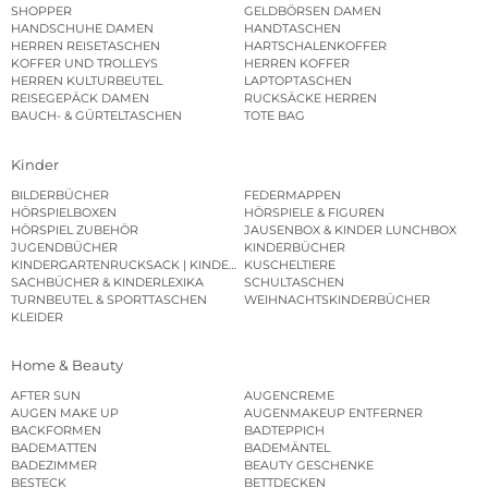
SHOPPER
GELDBÖRSEN DAMEN
HANDSCHUHE DAMEN
HANDTASCHEN
HERREN REISETASCHEN
HARTSCHALENKOFFER
KOFFER UND TROLLEYS
HERREN KOFFER
HERREN KULTURBEUTEL
LAPTOPTASCHEN
REISEGEPÄCK DAMEN
RUCKSÄCKE HERREN
BAUCH- & GÜRTELTASCHEN
TOTE BAG
Kinder
BILDERBÜCHER
FEDERMAPPEN
HÖRSPIELBOXEN
HÖRSPIELE & FIGUREN
HÖRSPIEL ZUBEHÖR
JAUSENBOX & KINDER LUNCHBOX
JUGENDBÜCHER
KINDERBÜCHER
KINDERGARTENRUCKSACK | KINDERGARTENBEUTEL
KUSCHELTIERE
SACHBÜCHER & KINDERLEXIKA
SCHULTASCHEN
TURNBEUTEL & SPORTTASCHEN
WEIHNACHTSKINDERBÜCHER
KLEIDER
Home & Beauty
AFTER SUN
AUGENCREME
AUGEN MAKE UP
AUGENMAKEUP ENTFERNER
BACKFORMEN
BADTEPPICH
BADEMATTEN
BADEMÄNTEL
BADEZIMMER
BEAUTY GESCHENKE
BESTECK
BETTDECKEN