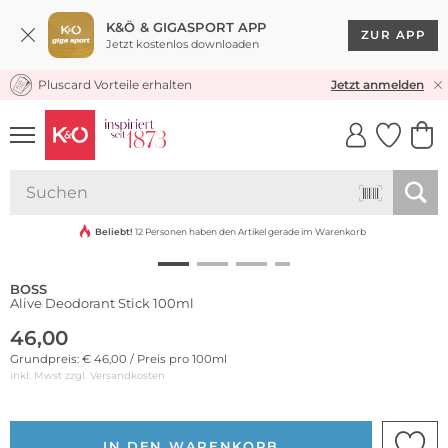
K&Ö & GIGASPORT APP
ZUR APP
Jetzt kostenlos downloaden
Pluscard Vorteile erhalten
KOSTENLOSER VERSAND* & RÜCKVERSAND
Jetzt anmelden
UNSERE APP
CLICK &
CLICK &
COLLECT
RESERVE
Beliebt!
12 Personen haben den Artikel gerade im Warenkorb
BOSS
Alive Deodorant Stick 100ml
46,00
Grundpreis: € 46,00 / Preis pro 100ml
inkl. Mwst zzgl.
Versandkosten
IN DEN WARENKORB