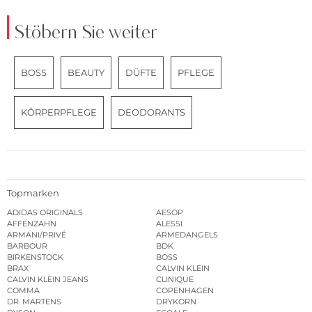
Stöbern Sie weiter
BOSS
BEAUTY
DÜFTE
PFLEGE
KÖRPERPFLEGE
DEODORANTS
Topmarken
ADIDAS ORIGINALS
AESOP
AFFENZAHN
ALESSI
ARMANI/PRIVÉ
ARMEDANGELS
BARBOUR
BDK
BIRKENSTOCK
BOSS
BRAX
CALVIN KLEIN
CALVIN KLEIN JEANS
CLINIQUE
COMMA
COPENHAGEN
DR. MARTENS
DRYKORN