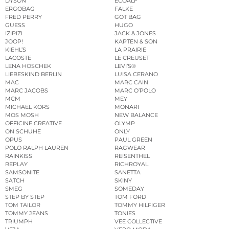
DYSON
ECOALF
ERGOBAG
FALKE
FRED PERRY
GOT BAG
GUESS
HUGO
IZIPIZI
JACK & JONES
JOOP!
KAPTEN & SON
KIEHL’S
LA PRAIRIE
LACOSTE
LE CREUSET
LENA HOSCHEK
LEVI’S®
LIEBESKIND BERLIN
LUISA CERANO
MAC
MARC CAIN
MARC JACOBS
MARC O’POLO
MCM
MEY
MICHAEL KORS
MONARI
MOS MOSH
NEW BALANCE
OFFICINE CREATIVE
OLYMP
ON SCHUHE
ONLY
OPUS
PAUL GREEN
POLO RALPH LAUREN
RAGWEAR
RAINKISS
REISENTHEL
REPLAY
RICHROYAL
SAMSONITE
SANETTA
SATCH
SKINY
SMEG
SOMEDAY
STEP BY STEP
TOM FORD
TOM TAILOR
TOMMY HILFIGER
TOMMY JEANS
TONIES
TRIUMPH
VEE COLLECTIVE