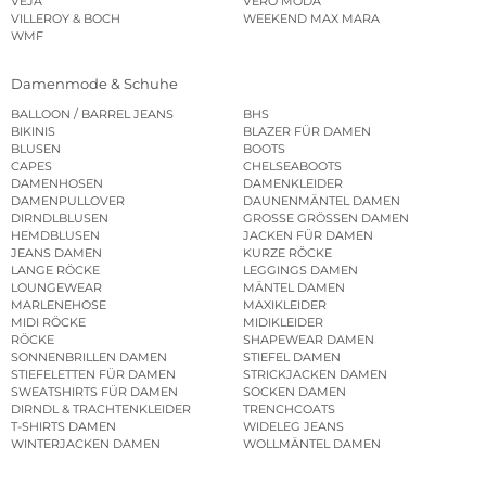
VEJA
VERO MODA
VILLEROY & BOCH
WEEKEND MAX MARA
WMF
Damenmode & Schuhe
BALLOON / BARREL JEANS
BHS
BIKINIS
BLAZER FÜR DAMEN
BLUSEN
BOOTS
CAPES
CHELSEABOOTS
DAMENHOSEN
DAMENKLEIDER
DAMENPULLOVER
DAUNENMÄNTEL DAMEN
DIRNDLBLUSEN
GROSSE GRÖSSEN DAMEN
HEMDBLUSEN
JACKEN FÜR DAMEN
JEANS DAMEN
KURZE RÖCKE
LANGE RÖCKE
LEGGINGS DAMEN
LOUNGEWEAR
MÄNTEL DAMEN
MARLENEHOSE
MAXIKLEIDER
MIDI RÖCKE
MIDIKLEIDER
RÖCKE
SHAPEWEAR DAMEN
SONNENBRILLEN DAMEN
STIEFEL DAMEN
STIEFELETTEN FÜR DAMEN
STRICKJACKEN DAMEN
SWEATSHIRTS FÜR DAMEN
SOCKEN DAMEN
DIRNDL & TRACHTENKLEIDER
TRENCHCOATS
T-SHIRTS DAMEN
WIDELEG JEANS
WINTERJACKEN DAMEN
WOLLMÄNTEL DAMEN