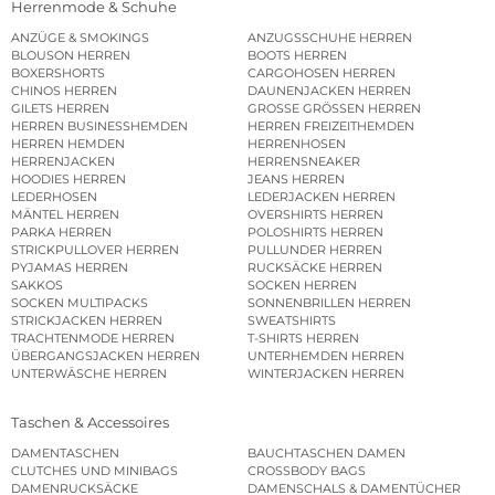
Herrenmode & Schuhe
ANZÜGE & SMOKINGS
ANZUGSSCHUHE HERREN
BLOUSON HERREN
BOOTS HERREN
BOXERSHORTS
CARGOHOSEN HERREN
CHINOS HERREN
DAUNENJACKEN HERREN
GILETS HERREN
GROSSE GRÖSSEN HERREN
HERREN BUSINESSHEMDEN
HERREN FREIZEITHEMDEN
HERREN HEMDEN
HERRENHOSEN
HERRENJACKEN
HERRENSNEAKER
HOODIES HERREN
JEANS HERREN
LEDERHOSEN
LEDERJACKEN HERREN
MÄNTEL HERREN
OVERSHIRTS HERREN
PARKA HERREN
POLOSHIRTS HERREN
STRICKPULLOVER HERREN
PULLUNDER HERREN
PYJAMAS HERREN
RUCKSÄCKE HERREN
SAKKOS
SOCKEN HERREN
SOCKEN MULTIPACKS
SONNENBRILLEN HERREN
STRICKJACKEN HERREN
SWEATSHIRTS
TRACHTENMODE HERREN
T-SHIRTS HERREN
ÜBERGANGSJACKEN HERREN
UNTERHEMDEN HERREN
UNTERWÄSCHE HERREN
WINTERJACKEN HERREN
Taschen & Accessoires
DAMENTASCHEN
BAUCHTASCHEN DAMEN
CLUTCHES UND MINIBAGS
CROSSBODY BAGS
DAMENRUCKSÄCKE
DAMENSCHALS & DAMENTÜCHER