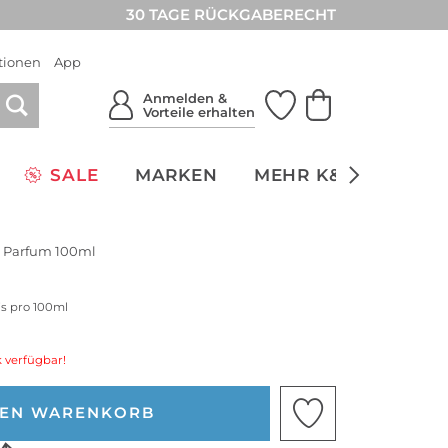
30 TAGE RÜCKGABERECHT
tionen
App
Anmelden &
Vorteile erhalten
SALE
MARKEN
MEHR K&Ö
NACH
e Parfum 100ml
is pro 100ml
 verfügbar!
DEN WARENKORB