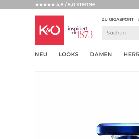
★★★★★ 4,8 / 5,0 STERNE
ZU GIGASPORT
FASHION-
UNSERE APP
CLICK &
CLICK &
TRENDS
COLLECT
RESERVE
NEU
LOOKS
DAMEN
HER