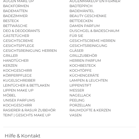
AUGEN MAKE UP
AUGENMAKEUP ENTFERNER
BACKFORMEN
BADTEPPICH
BADEMATTEN
BADEMÄNTEL
BADEZIMMER
BEAUTY GESCHENKE
BESTECK
BETTDECKEN
BETTWÄSCHE
DAMEN PARFUM
DEO & DEODORANTS
DUSCHGEL & BADESCHAUM
GÄSTETÜCHER
FÜR SIE
GESICHTSCREME
GESICHTSCREME HERREN
GESICHTSPFLEGE
GESICHTSREINIGUNG
GESICHTSREINIGUNG HERREN
GLÄSER
GRILLER
GRILLZUBEHÖR
HANDTÜCHER
HERREN PARFUM
KERZEN
KOCHBESTECK
KOCHGESCHIRR
KOCHTÖPFE
KÖRPERPFLEGE
KÜCHENGERÄTE
KUGELSCHREIBER
LAMPEN & LEUCHTEN
LEINTÜCHER & BETTLAKEN
LIPPENSTIFT
LIPPEN MAKE UP
MESSER
MÖBEL
NAGELLACK
UNISEX PARFUMS
PEELING
KOCHGESCHIRR
PORZELLAN
RASIERER & RASUR ZUBEHÖR
RAUMDÜFTE & KERZEN
TEINT | GESICHTS MAKE UP
VASEN
Hilfe & Kontakt