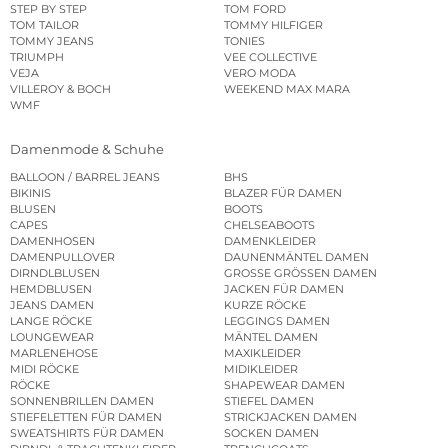
STEP BY STEP
TOM FORD
TOM TAILOR
TOMMY HILFIGER
TOMMY JEANS
TONIES
TRIUMPH
VEE COLLECTIVE
VEJA
VERO MODA
VILLEROY & BOCH
WEEKEND MAX MARA
WMF
Damenmode & Schuhe
BALLOON / BARREL JEANS
BHS
BIKINIS
BLAZER FÜR DAMEN
BLUSEN
BOOTS
CAPES
CHELSEABOOTS
DAMENHOSEN
DAMENKLEIDER
DAMENPULLOVER
DAUNENMÄNTEL DAMEN
DIRNDLBLUSEN
GROSSE GRÖSSEN DAMEN
HEMDBLUSEN
JACKEN FÜR DAMEN
JEANS DAMEN
KURZE RÖCKE
LANGE RÖCKE
LEGGINGS DAMEN
LOUNGEWEAR
MÄNTEL DAMEN
MARLENEHOSE
MAXIKLEIDER
MIDI RÖCKE
MIDIKLEIDER
RÖCKE
SHAPEWEAR DAMEN
SONNENBRILLEN DAMEN
STIEFEL DAMEN
STIEFELETTEN FÜR DAMEN
STRICKJACKEN DAMEN
SWEATSHIRTS FÜR DAMEN
SOCKEN DAMEN