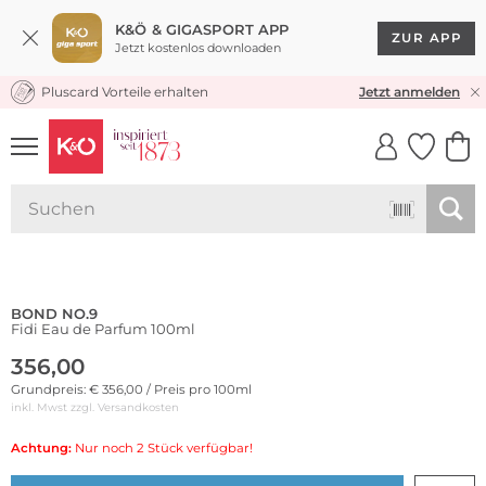
K&Ö & GIGASPORT APP
ZUR APP
Jetzt kostenlos downloaden
Pluscard Vorteile erhalten
KOSTENLOSER VERSAND* & RÜCKVERSAND
Jetzt anmelden
UNSERE APP
CLICK &
CLICK &
COLLECT
RESERVE
BOND NO.9
Fidi Eau de Parfum 100ml
356,00
Grundpreis: € 356,00 / Preis pro 100ml
inkl. Mwst zzgl.
Versandkosten
Achtung:
Nur noch 2 Stück verfügbar!