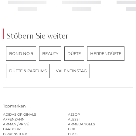
Stöbern Sie weiter
BOND NO.9
BEAUTY
DÜFTE
HERRENDÜFTE
DÜFTE & PARFUMS
VALENTINSTAG
Topmarken
ADIDAS ORIGINALS
AESOP
AFFENZAHN
ALESSI
ARMANI/PRIVÉ
ARMEDANGELS
BARBOUR
BDK
BIRKENSTOCK
BOSS