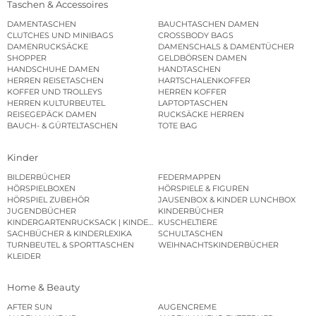
Taschen & Accessoires
DAMENTASCHEN
BAUCHTASCHEN DAMEN
CLUTCHES UND MINIBAGS
CROSSBODY BAGS
DAMENRUCKSÄCKE
DAMENSCHALS & DAMENTÜCHER
SHOPPER
GELDBÖRSEN DAMEN
HANDSCHUHE DAMEN
HANDTASCHEN
HERREN REISETASCHEN
HARTSCHALENKOFFER
KOFFER UND TROLLEYS
HERREN KOFFER
HERREN KULTURBEUTEL
LAPTOPTASCHEN
REISEGEPÄCK DAMEN
RUCKSÄCKE HERREN
BAUCH- & GÜRTELTASCHEN
TOTE BAG
Kinder
BILDERBÜCHER
FEDERMAPPEN
HÖRSPIELBOXEN
HÖRSPIELE & FIGUREN
HÖRSPIEL ZUBEHÖR
JAUSENBOX & KINDER LUNCHBOX
JUGENDBÜCHER
KINDERBÜCHER
KINDERGARTENRUCKSACK | KINDERGARTENBEUTEL
KUSCHELTIERE
SACHBÜCHER & KINDERLEXIKA
SCHULTASCHEN
TURNBEUTEL & SPORTTASCHEN
WEIHNACHTSKINDERBÜCHER
KLEIDER
Home & Beauty
AFTER SUN
AUGENCREME