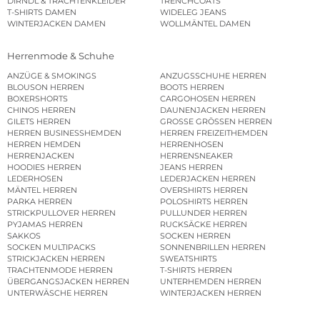
DIRNDL & TRACHTENKLEIDER
TRENCHCOATS
T-SHIRTS DAMEN
WIDELEG JEANS
WINTERJACKEN DAMEN
WOLLMÄNTEL DAMEN
Herrenmode & Schuhe
ANZÜGE & SMOKINGS
ANZUGSSCHUHE HERREN
BLOUSON HERREN
BOOTS HERREN
BOXERSHORTS
CARGOHOSEN HERREN
CHINOS HERREN
DAUNENJACKEN HERREN
GILETS HERREN
GROSSE GRÖSSEN HERREN
HERREN BUSINESSHEMDEN
HERREN FREIZEITHEMDEN
HERREN HEMDEN
HERRENHOSEN
HERRENJACKEN
HERRENSNEAKER
HOODIES HERREN
JEANS HERREN
LEDERHOSEN
LEDERJACKEN HERREN
MÄNTEL HERREN
OVERSHIRTS HERREN
PARKA HERREN
POLOSHIRTS HERREN
STRICKPULLOVER HERREN
PULLUNDER HERREN
PYJAMAS HERREN
RUCKSÄCKE HERREN
SAKKOS
SOCKEN HERREN
SOCKEN MULTIPACKS
SONNENBRILLEN HERREN
STRICKJACKEN HERREN
SWEATSHIRTS
TRACHTENMODE HERREN
T-SHIRTS HERREN
ÜBERGANGSJACKEN HERREN
UNTERHEMDEN HERREN
UNTERWÄSCHE HERREN
WINTERJACKEN HERREN