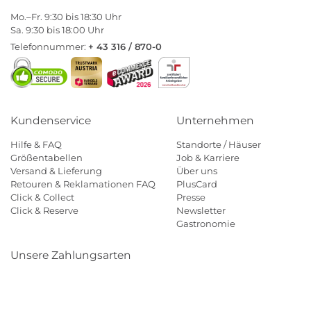
Mo.–Fr. 9:30 bis 18:30 Uhr
Sa. 9:30 bis 18:00 Uhr
Telefonnummer:
+ 43 316 / 870-0
Kundenservice
Unternehmen
Hilfe & FAQ
Standorte / Häuser
Größentabellen
Job & Karriere
Versand & Lieferung
Über uns
Retouren & Reklamationen FAQ
PlusCard
Click & Collect
Presse
Click & Reserve
Newsletter
Gastronomie
Unsere Zahlungsarten
Klarna
Paypal
Mastercard
Visa
Diners
Eps
Shop
Applepay
Amazon