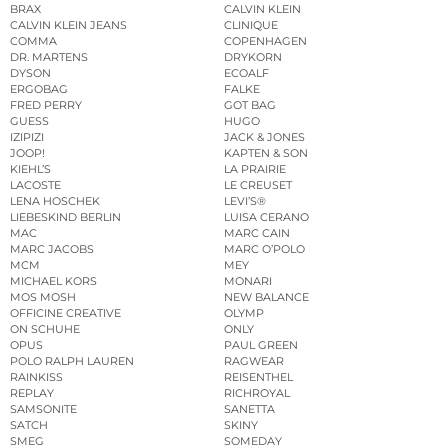
BRAX
CALVIN KLEIN
CALVIN KLEIN JEANS
CLINIQUE
COMMA
COPENHAGEN
DR. MARTENS
DRYKORN
DYSON
ECOALF
ERGOBAG
FALKE
FRED PERRY
GOT BAG
GUESS
HUGO
IZIPIZI
JACK & JONES
JOOP!
KAPTEN & SON
KIEHL’S
LA PRAIRIE
LACOSTE
LE CREUSET
LENA HOSCHEK
LEVI’S®
LIEBESKIND BERLIN
LUISA CERANO
MAC
MARC CAIN
MARC JACOBS
MARC O’POLO
MCM
MEY
MICHAEL KORS
MONARI
MOS MOSH
NEW BALANCE
OFFICINE CREATIVE
OLYMP
ON SCHUHE
ONLY
OPUS
PAUL GREEN
POLO RALPH LAUREN
RAGWEAR
RAINKISS
REISENTHEL
REPLAY
RICHROYAL
SAMSONITE
SANETTA
SATCH
SKINY
SMEG
SOMEDAY