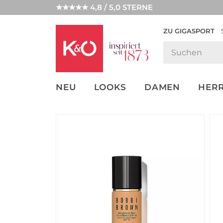
★★★★★ 4,8 / 5,0 STERNE
ZU GIGASPORT
FASHION-
UNSERE APP
CLICK &
CLICK &
TRENDS
COLLECT
RESERVE
NEU
LOOKS
DAMEN
HER