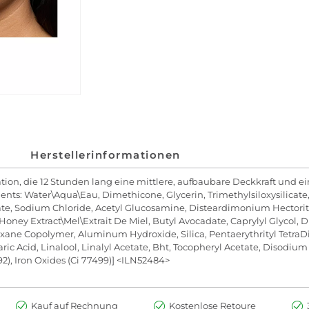
Herstellerinformationen
ion, die 12 Stunden lang eine mittlere, aufbaubare Deckkraft und ein
ents: Water\Aqua\Eau, Dimethicone, Glycerin, Trimethylsiloxysilicate
rate, Sodium Chloride, Acetyl Glucosamine, Disteardimonium Hectorit
 Honey Extract\Mel\Extrait De Miel, Butyl Avocadate, Caprylyl Glycol
xane Copolymer, Aluminum Hydroxide, Silica, Pentaerythrityl TetraD
aric Acid, Linalool, Linalyl Acetate, Bht, Tocopheryl Acetate, Disodi
492), Iron Oxides (Ci 77499)] <ILN52484>
Kauf auf Rechnung
Kostenlose Retoure