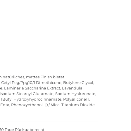
 natürliches, mattes Finish bietet.
, Cetyl Peg/Ppg10/1 Dimethicone, Butylene Glycol,
e, Laminaria Saccharina Extract, Lavandula
, Disodium Stearoyl Glutamate, Sodium Hyaluronate,
iTButyl Hydroxyhydrocinnamate, Polysilicone11,
um Edta, Phenoxyethanol, [+/ Mica, Titanium Dioxide
30 Tage Rückgaberecht