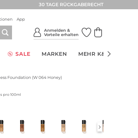
30 TAGE RÜCKGABERECHT
tionen
App
Anmelden &
Vorteile erhalten
SALE
MARKEN
MEHR K&Ö
NACH
less Foundation (W 064 Honey)
is pro 100ml