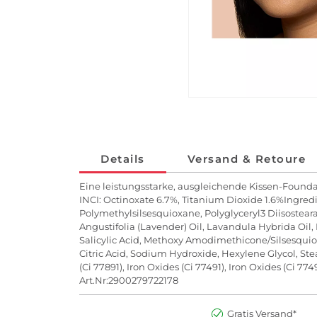
Details
Versand & Retoure
Eine leistungsstarke, ausgleichende Kissen-Foundat
INCI: Octinoxate 6.7%, Titanium Dioxide 1.6%Ingredi
Polymethylsilsesquioxane, Polyglyceryl3 Diisostea
Angustifolia (Lavender) Oil, Lavandula Hybrida Oil,
Salicylic Acid, Methoxy Amodimethicone/Silsesquio
Citric Acid, Sodium Hydroxide, Hexylene Glycol, Ste
(Ci 77891), Iron Oxides (Ci 77491), Iron Oxides (Ci 77
Art.Nr:2900279722178
Gratis Versand*