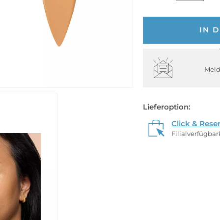
IN 
Meld
Lieferoption:
Click & Rese
Filialverfügba