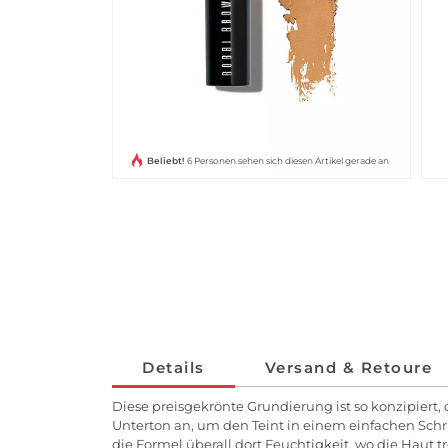
Beliebt!
6 Personen sehen sich diesen Artikel gerade an
Details
Versand & Retoure
Diese preisgekrönte Grundierung ist so konzipiert, 
Unterton an, um den Teint in einem einfachen Schr
die Formel überall dort Feuchtigkeit, wo die Haut t