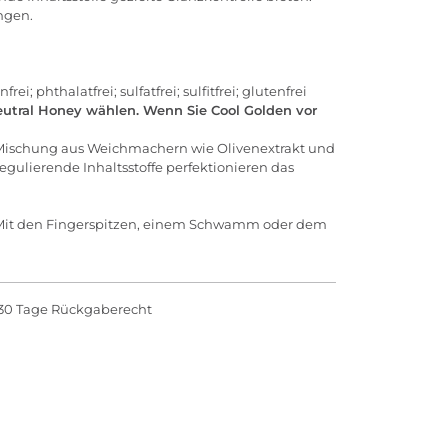
ungen.
phthalatfrei; sulfatfrei; sulfitfrei; glutenfrei
Neutral Honey wählen. Wenn Sie Cool Golden vor
er Mischung aus Weichmachern wie Olivenextrakt und
regulierende Inhaltsstoffe perfektionieren das
. Mit den Fingerspitzen, einem Schwamm oder dem
30 Tage Rückgaberecht