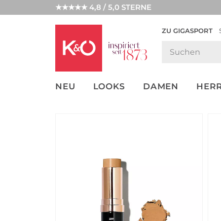
★★★★★ 4,8 / 5,0 STERNE
ZU GIGASPORT
FASHION-
UNSERE APP
CLICK &
CLICK &
TRENDS
COLLECT
RESERVE
NEU
LOOKS
DAMEN
HER