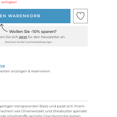
 verfügbar!
DEN WARENKORB
Wollen Sie -10% sparen?
en Sie sich
jetzt
für den Newsletter an.
Beachten Sie die Gutscheinbedingungen.
rve
rkeiten anzeigen & reservieren
zigartigen transparenten Basis und passt sich Ihrem
hmachern wie Olivenextrakt und Sheabutter spendet
nde Inhaltsstoffe gezielte Glanzkontrolle bieten.