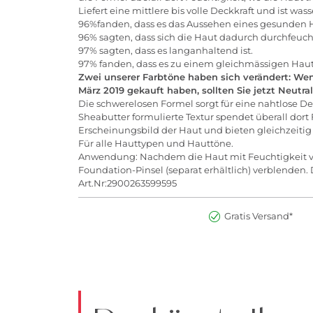
Liefert eine mittlere bis volle Deckkraft und ist wa
96%fanden, dass es das Aussehen eines gesunden H
96% sagten, dass sich die Haut dadurch durchfeucht
97% sagten, dass es langanhaltend ist.
97% fanden, dass es zu einem gleichmässigen Hautton 
Zwei unserer Farbtöne haben sich verändert: Wen
März 2019 gekauft haben, sollten Sie jetzt Neutra
Die schwerelosen Formel sorgt für eine nahtlose D
Sheabutter formulierte Textur spendet überall dort 
Erscheinungsbild der Haut und bieten gleichzeitig 
Für alle Hauttypen und Hauttöne.
Anwendung: Nachdem die Haut mit Feuchtigkeit ve
Foundation-Pinsel (separat erhältlich) verblenden
Art.Nr:2900263599595
Gratis Versand*