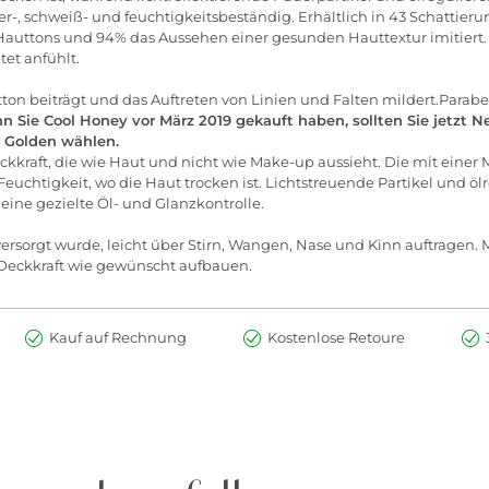
sser-, schweiß- und feuchtigkeitsbeständig. Erhältlich in 43 Schattier
auttons und 94% das Aussehen einer gesunden Hauttextur imitiert.
et anfühlt.
beiträgt und das Auftreten von Linien und Falten mildert.Parabenfrei; 
n Sie Cool Honey vor März 2019 gekauft haben, sollten Sie jetzt 
l Golden wählen.
eckkraft, die wie Haut und nicht wie Make-up aussieht. Die mit ein
Feuchtigkeit, wo die Haut trocken ist. Lichtstreuende Partikel und öl
eine gezielte Öl- und Glanzkontrolle.
rsorgt wurde, leicht über Stirn, Wangen, Nase und Kinn auftragen
. Deckkraft wie gewünscht aufbauen.
Kauf auf Rechnung
Kostenlose Retoure