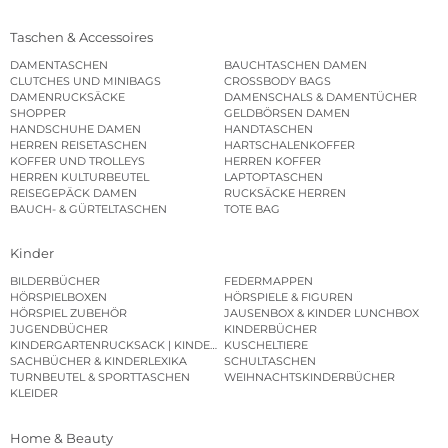
Taschen & Accessoires
DAMENTASCHEN
BAUCHTASCHEN DAMEN
CLUTCHES UND MINIBAGS
CROSSBODY BAGS
DAMENRUCKSÄCKE
DAMENSCHALS & DAMENTÜCHER
SHOPPER
GELDBÖRSEN DAMEN
HANDSCHUHE DAMEN
HANDTASCHEN
HERREN REISETASCHEN
HARTSCHALENKOFFER
KOFFER UND TROLLEYS
HERREN KOFFER
HERREN KULTURBEUTEL
LAPTOPTASCHEN
REISEGEPÄCK DAMEN
RUCKSÄCKE HERREN
BAUCH- & GÜRTELTASCHEN
TOTE BAG
Kinder
BILDERBÜCHER
FEDERMAPPEN
HÖRSPIELBOXEN
HÖRSPIELE & FIGUREN
HÖRSPIEL ZUBEHÖR
JAUSENBOX & KINDER LUNCHBOX
JUGENDBÜCHER
KINDERBÜCHER
KINDERGARTENRUCKSACK | KINDERGARTENBEUTEL
KUSCHELTIERE
SACHBÜCHER & KINDERLEXIKA
SCHULTASCHEN
TURNBEUTEL & SPORTTASCHEN
WEIHNACHTSKINDERBÜCHER
KLEIDER
Home & Beauty