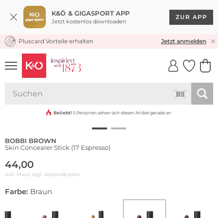
K&Ö & GIGASPORT APP
ZUR APP
Jetzt kostenlos downloaden
Pluscard Vorteile erhalten
KOSTENLOSER VERSAND* & RÜCKVERSAND
Jetzt anmelden
UNSERE APP
CLICK &
CLICK &
COLLECT
RESERVE
Beliebt!
5 Personen sehen sich diesen Artikel gerade an
BOBBI BROWN
Skin Concealer Stick (17 Espresso)
44,00
inkl. Mwst zzgl.
Versandkosten
Farbe:
Braun