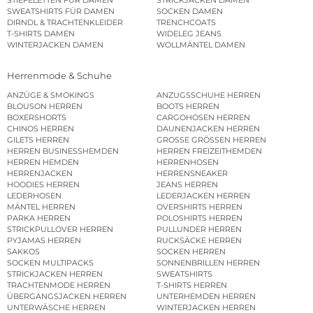
SWEATSHIRTS FÜR DAMEN
SOCKEN DAMEN
DIRNDL & TRACHTENKLEIDER
TRENCHCOATS
T-SHIRTS DAMEN
WIDELEG JEANS
WINTERJACKEN DAMEN
WOLLMÄNTEL DAMEN
Herrenmode & Schuhe
ANZÜGE & SMOKINGS
ANZUGSSCHUHE HERREN
BLOUSON HERREN
BOOTS HERREN
BOXERSHORTS
CARGOHOSEN HERREN
CHINOS HERREN
DAUNENJACKEN HERREN
GILETS HERREN
GROSSE GRÖSSEN HERREN
HERREN BUSINESSHEMDEN
HERREN FREIZEITHEMDEN
HERREN HEMDEN
HERRENHOSEN
HERRENJACKEN
HERRENSNEAKER
HOODIES HERREN
JEANS HERREN
LEDERHOSEN
LEDERJACKEN HERREN
MÄNTEL HERREN
OVERSHIRTS HERREN
PARKA HERREN
POLOSHIRTS HERREN
STRICKPULLOVER HERREN
PULLUNDER HERREN
PYJAMAS HERREN
RUCKSÄCKE HERREN
SAKKOS
SOCKEN HERREN
SOCKEN MULTIPACKS
SONNENBRILLEN HERREN
STRICKJACKEN HERREN
SWEATSHIRTS
TRACHTENMODE HERREN
T-SHIRTS HERREN
ÜBERGANGSJACKEN HERREN
UNTERHEMDEN HERREN
UNTERWÄSCHE HERREN
WINTERJACKEN HERREN