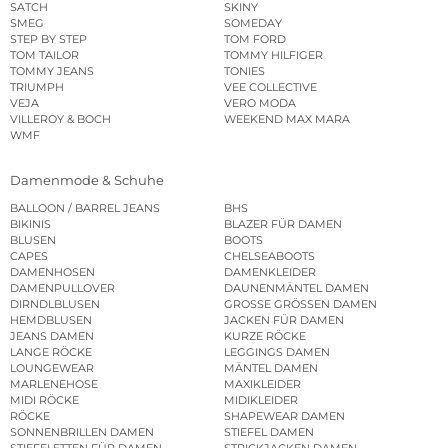
SATCH
SKINY
SMEG
SOMEDAY
STEP BY STEP
TOM FORD
TOM TAILOR
TOMMY HILFIGER
TOMMY JEANS
TONIES
TRIUMPH
VEE COLLECTIVE
VEJA
VERO MODA
VILLEROY & BOCH
WEEKEND MAX MARA
WMF
Damenmode & Schuhe
BALLOON / BARREL JEANS
BHS
BIKINIS
BLAZER FÜR DAMEN
BLUSEN
BOOTS
CAPES
CHELSEABOOTS
DAMENHOSEN
DAMENKLEIDER
DAMENPULLOVER
DAUNENMÄNTEL DAMEN
DIRNDLBLUSEN
GROSSE GRÖSSEN DAMEN
HEMDBLUSEN
JACKEN FÜR DAMEN
JEANS DAMEN
KURZE RÖCKE
LANGE RÖCKE
LEGGINGS DAMEN
LOUNGEWEAR
MÄNTEL DAMEN
MARLENEHOSE
MAXIKLEIDER
MIDI RÖCKE
MIDIKLEIDER
RÖCKE
SHAPEWEAR DAMEN
SONNENBRILLEN DAMEN
STIEFEL DAMEN
STIEFELETTEN FÜR DAMEN
STRICKJACKEN DAMEN