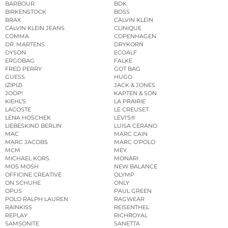
BARBOUR
BDK
BIRKENSTOCK
BOSS
BRAX
CALVIN KLEIN
CALVIN KLEIN JEANS
CLINIQUE
COMMA
COPENHAGEN
DR. MARTENS
DRYKORN
DYSON
ECOALF
ERGOBAG
FALKE
FRED PERRY
GOT BAG
GUESS
HUGO
IZIPIZI
JACK & JONES
JOOP!
KAPTEN & SON
KIEHL’S
LA PRAIRIE
LACOSTE
LE CREUSET
LENA HOSCHEK
LEVI’S®
LIEBESKIND BERLIN
LUISA CERANO
MAC
MARC CAIN
MARC JACOBS
MARC O’POLO
MCM
MEY
MICHAEL KORS
MONARI
MOS MOSH
NEW BALANCE
OFFICINE CREATIVE
OLYMP
ON SCHUHE
ONLY
OPUS
PAUL GREEN
POLO RALPH LAUREN
RAGWEAR
RAINKISS
REISENTHEL
REPLAY
RICHROYAL
SAMSONITE
SANETTA