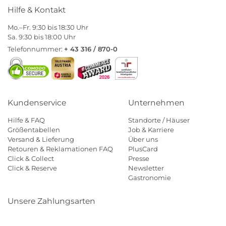
Hilfe & Kontakt
Mo.–Fr. 9:30 bis 18:30 Uhr
Sa. 9:30 bis 18:00 Uhr
Telefonnummer:
+ 43 316 / 870-0
Kundenservice
Unternehmen
Hilfe & FAQ
Standorte / Häuser
Größentabellen
Job & Karriere
Versand & Lieferung
Über uns
Retouren & Reklamationen FAQ
PlusCard
Click & Collect
Presse
Click & Reserve
Newsletter
Gastronomie
Unsere Zahlungsarten
Klarna
Paypal
Mastercard
Visa
Diners
Eps
Shop