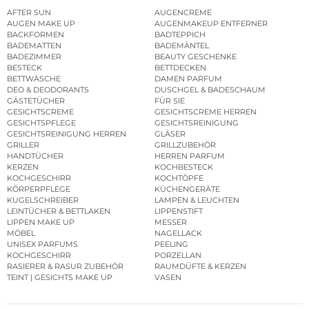
AFTER SUN
AUGENCREME
AUGEN MAKE UP
AUGENMAKEUP ENTFERNER
BACKFORMEN
BADTEPPICH
BADEMATTEN
BADEMÄNTEL
BADEZIMMER
BEAUTY GESCHENKE
BESTECK
BETTDECKEN
BETTWÄSCHE
DAMEN PARFUM
DEO & DEODORANTS
DUSCHGEL & BADESCHAUM
GÄSTETÜCHER
FÜR SIE
GESICHTSCREME
GESICHTSCREME HERREN
GESICHTSPFLEGE
GESICHTSREINIGUNG
GESICHTSREINIGUNG HERREN
GLÄSER
GRILLER
GRILLZUBEHÖR
HANDTÜCHER
HERREN PARFUM
KERZEN
KOCHBESTECK
KOCHGESCHIRR
KOCHTÖPFE
KÖRPERPFLEGE
KÜCHENGERÄTE
KUGELSCHREIBER
LAMPEN & LEUCHTEN
LEINTÜCHER & BETTLAKEN
LIPPENSTIFT
LIPPEN MAKE UP
MESSER
MÖBEL
NAGELLACK
UNISEX PARFUMS
PEELING
KOCHGESCHIRR
PORZELLAN
RASIERER & RASUR ZUBEHÖR
RAUMDÜFTE & KERZEN
TEINT | GESICHTS MAKE UP
VASEN