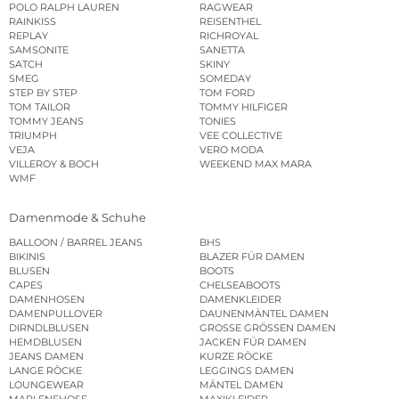
POLO RALPH LAUREN
RAGWEAR
RAINKISS
REISENTHEL
REPLAY
RICHROYAL
SAMSONITE
SANETTA
SATCH
SKINY
SMEG
SOMEDAY
STEP BY STEP
TOM FORD
TOM TAILOR
TOMMY HILFIGER
TOMMY JEANS
TONIES
TRIUMPH
VEE COLLECTIVE
VEJA
VERO MODA
VILLEROY & BOCH
WEEKEND MAX MARA
WMF
Damenmode & Schuhe
BALLOON / BARREL JEANS
BHS
BIKINIS
BLAZER FÜR DAMEN
BLUSEN
BOOTS
CAPES
CHELSEABOOTS
DAMENHOSEN
DAMENKLEIDER
DAMENPULLOVER
DAUNENMÄNTEL DAMEN
DIRNDLBLUSEN
GROSSE GRÖSSEN DAMEN
HEMDBLUSEN
JACKEN FÜR DAMEN
JEANS DAMEN
KURZE RÖCKE
LANGE RÖCKE
LEGGINGS DAMEN
LOUNGEWEAR
MÄNTEL DAMEN