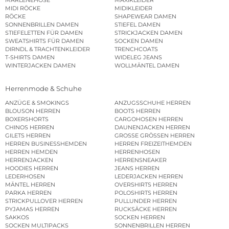
MARLENEHOSE
MAXIKLEIDER
MIDI RÖCKE
MIDIKLEIDER
RÖCKE
SHAPEWEAR DAMEN
SONNENBRILLEN DAMEN
STIEFEL DAMEN
STIEFELETTEN FÜR DAMEN
STRICKJACKEN DAMEN
SWEATSHIRTS FÜR DAMEN
SOCKEN DAMEN
DIRNDL & TRACHTENKLEIDER
TRENCHCOATS
T-SHIRTS DAMEN
WIDELEG JEANS
WINTERJACKEN DAMEN
WOLLMÄNTEL DAMEN
Herrenmode & Schuhe
ANZÜGE & SMOKINGS
ANZUGSSCHUHE HERREN
BLOUSON HERREN
BOOTS HERREN
BOXERSHORTS
CARGOHOSEN HERREN
CHINOS HERREN
DAUNENJACKEN HERREN
GILETS HERREN
GROSSE GRÖSSEN HERREN
HERREN BUSINESSHEMDEN
HERREN FREIZEITHEMDEN
HERREN HEMDEN
HERRENHOSEN
HERRENJACKEN
HERRENSNEAKER
HOODIES HERREN
JEANS HERREN
LEDERHOSEN
LEDERJACKEN HERREN
MÄNTEL HERREN
OVERSHIRTS HERREN
PARKA HERREN
POLOSHIRTS HERREN
STRICKPULLOVER HERREN
PULLUNDER HERREN
PYJAMAS HERREN
RUCKSÄCKE HERREN
SAKKOS
SOCKEN HERREN
SOCKEN MULTIPACKS
SONNENBRILLEN HERREN