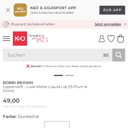
K&Ö & GIGASPORT APP
ZUR APP
Jetzt kostenlos downloaden
Pluscard Vorteile erhalten
KOSTENLOSER VERSAND* & RÜCKVERSAND
Jetzt anmelden
UNSERE APP
CLICK &
CLICK &
COLLECT
RESERVE
Beliebt!
14 Personen sehen sich diesen Artikel gerade an
BOBBI BROWN
Lippenstift - Luxe Matte Liquid Lip (15 Plum &
Done)
49,00
inkl. Mwst zzgl.
Versandkosten
Farbe:
Dunkelrot