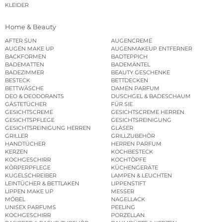
KLEIDER
Home & Beauty
AFTER SUN
AUGENCREME
AUGEN MAKE UP
AUGENMAKEUP ENTFERNER
BACKFORMEN
BADTEPPICH
BADEMATTEN
BADEMÄNTEL
BADEZIMMER
BEAUTY GESCHENKE
BESTECK
BETTDECKEN
BETTWÄSCHE
DAMEN PARFUM
DEO & DEODORANTS
DUSCHGEL & BADESCHAUM
GÄSTETÜCHER
FÜR SIE
GESICHTSCREME
GESICHTSCREME HERREN
GESICHTSPFLEGE
GESICHTSREINIGUNG
GESICHTSREINIGUNG HERREN
GLÄSER
GRILLER
GRILLZUBEHÖR
HANDTÜCHER
HERREN PARFUM
KERZEN
KOCHBESTECK
KOCHGESCHIRR
KOCHTÖPFE
KÖRPERPFLEGE
KÜCHENGERÄTE
KUGELSCHREIBER
LAMPEN & LEUCHTEN
LEINTÜCHER & BETTLAKEN
LIPPENSTIFT
LIPPEN MAKE UP
MESSER
MÖBEL
NAGELLACK
UNISEX PARFUMS
PEELING
KOCHGESCHIRR
PORZELLAN