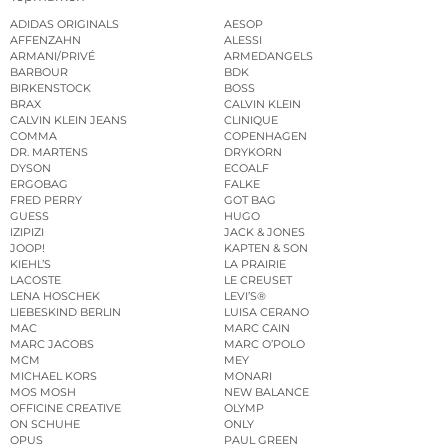
ADIDAS ORIGINALS
AESOP
AFFENZAHN
ALESSI
ARMANI/PRIVÉ
ARMEDANGELS
BARBOUR
BDK
BIRKENSTOCK
BOSS
BRAX
CALVIN KLEIN
CALVIN KLEIN JEANS
CLINIQUE
COMMA
COPENHAGEN
DR. MARTENS
DRYKORN
DYSON
ECOALF
ERGOBAG
FALKE
FRED PERRY
GOT BAG
GUESS
HUGO
IZIPIZI
JACK & JONES
JOOP!
KAPTEN & SON
KIEHL’S
LA PRAIRIE
LACOSTE
LE CREUSET
LENA HOSCHEK
LEVI’S®
LIEBESKIND BERLIN
LUISA CERANO
MAC
MARC CAIN
MARC JACOBS
MARC O’POLO
MCM
MEY
MICHAEL KORS
MONARI
MOS MOSH
NEW BALANCE
OFFICINE CREATIVE
OLYMP
ON SCHUHE
ONLY
OPUS
PAUL GREEN