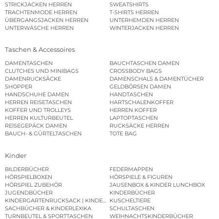
STRICKJACKEN HERREN
SWEATSHIRTS
TRACHTENMODE HERREN
T-SHIRTS HERREN
ÜBERGANGSJACKEN HERREN
UNTERHEMDEN HERREN
UNTERWÄSCHE HERREN
WINTERJACKEN HERREN
Taschen & Accessoires
DAMENTASCHEN
BAUCHTASCHEN DAMEN
CLUTCHES UND MINIBAGS
CROSSBODY BAGS
DAMENRUCKSÄCKE
DAMENSCHALS & DAMENTÜCHER
SHOPPER
GELDBÖRSEN DAMEN
HANDSCHUHE DAMEN
HANDTASCHEN
HERREN REISETASCHEN
HARTSCHALENKOFFER
KOFFER UND TROLLEYS
HERREN KOFFER
HERREN KULTURBEUTEL
LAPTOPTASCHEN
REISEGEPÄCK DAMEN
RUCKSÄCKE HERREN
BAUCH- & GÜRTELTASCHEN
TOTE BAG
Kinder
BILDERBÜCHER
FEDERMAPPEN
HÖRSPIELBOXEN
HÖRSPIELE & FIGUREN
HÖRSPIEL ZUBEHÖR
JAUSENBOX & KINDER LUNCHBOX
JUGENDBÜCHER
KINDERBÜCHER
KINDERGARTENRUCKSACK | KINDERGARTENBEUTEL
KUSCHELTIERE
SACHBÜCHER & KINDERLEXIKA
SCHULTASCHEN
TURNBEUTEL & SPORTTASCHEN
WEIHNACHTSKINDERBÜCHER