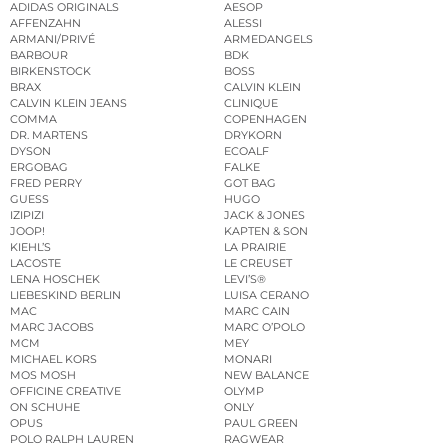
ADIDAS ORIGINALS
AESOP
AFFENZAHN
ALESSI
ARMANI/PRIVÉ
ARMEDANGELS
BARBOUR
BDK
BIRKENSTOCK
BOSS
BRAX
CALVIN KLEIN
CALVIN KLEIN JEANS
CLINIQUE
COMMA
COPENHAGEN
DR. MARTENS
DRYKORN
DYSON
ECOALF
ERGOBAG
FALKE
FRED PERRY
GOT BAG
GUESS
HUGO
IZIPIZI
JACK & JONES
JOOP!
KAPTEN & SON
KIEHL’S
LA PRAIRIE
LACOSTE
LE CREUSET
LENA HOSCHEK
LEVI’S®
LIEBESKIND BERLIN
LUISA CERANO
MAC
MARC CAIN
MARC JACOBS
MARC O’POLO
MCM
MEY
MICHAEL KORS
MONARI
MOS MOSH
NEW BALANCE
OFFICINE CREATIVE
OLYMP
ON SCHUHE
ONLY
OPUS
PAUL GREEN
POLO RALPH LAUREN
RAGWEAR