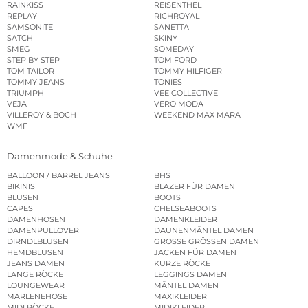
RAINKISS
REISENTHEL
REPLAY
RICHROYAL
SAMSONITE
SANETTA
SATCH
SKINY
SMEG
SOMEDAY
STEP BY STEP
TOM FORD
TOM TAILOR
TOMMY HILFIGER
TOMMY JEANS
TONIES
TRIUMPH
VEE COLLECTIVE
VEJA
VERO MODA
VILLEROY & BOCH
WEEKEND MAX MARA
WMF
Damenmode & Schuhe
BALLOON / BARREL JEANS
BHS
BIKINIS
BLAZER FÜR DAMEN
BLUSEN
BOOTS
CAPES
CHELSEABOOTS
DAMENHOSEN
DAMENKLEIDER
DAMENPULLOVER
DAUNENMÄNTEL DAMEN
DIRNDLBLUSEN
GROSSE GRÖSSEN DAMEN
HEMDBLUSEN
JACKEN FÜR DAMEN
JEANS DAMEN
KURZE RÖCKE
LANGE RÖCKE
LEGGINGS DAMEN
LOUNGEWEAR
MÄNTEL DAMEN
MARLENEHOSE
MAXIKLEIDER
MIDI RÖCKE
MIDIKLEIDER