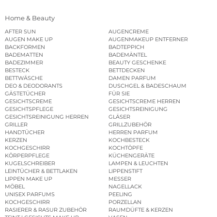
Home & Beauty
AFTER SUN
AUGENCREME
AUGEN MAKE UP
AUGENMAKEUP ENTFERNER
BACKFORMEN
BADTEPPICH
BADEMATTEN
BADEMÄNTEL
BADEZIMMER
BEAUTY GESCHENKE
BESTECK
BETTDECKEN
BETTWÄSCHE
DAMEN PARFUM
DEO & DEODORANTS
DUSCHGEL & BADESCHAUM
GÄSTETÜCHER
FÜR SIE
GESICHTSCREME
GESICHTSCREME HERREN
GESICHTSPFLEGE
GESICHTSREINIGUNG
GESICHTSREINIGUNG HERREN
GLÄSER
GRILLER
GRILLZUBEHÖR
HANDTÜCHER
HERREN PARFUM
KERZEN
KOCHBESTECK
KOCHGESCHIRR
KOCHTÖPFE
KÖRPERPFLEGE
KÜCHENGERÄTE
KUGELSCHREIBER
LAMPEN & LEUCHTEN
LEINTÜCHER & BETTLAKEN
LIPPENSTIFT
LIPPEN MAKE UP
MESSER
MÖBEL
NAGELLACK
UNISEX PARFUMS
PEELING
KOCHGESCHIRR
PORZELLAN
RASIERER & RASUR ZUBEHÖR
RAUMDÜFTE & KERZEN