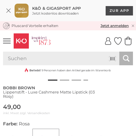
K&Ö & GIGASPORT APP
ZUR APP
Jetzt kostenlos downloaden
Pluscard Vorteile erhalten
KOSTENLOSER VERSAND* & RÜCKVERSAND
Jetzt anmelden
UNSERE APP
CLICK &
CLICK &
COLLECT
RESERVE
Beliebt!
9 Personen haben den Artikel gerade im Warenkorb
BOBBI BROWN
Lippenstift - Luxe Cashmere Matte Lipstick (03
Rosy)
49,00
inkl. Mwst zzgl.
Versandkosten
Farbe:
Rosa