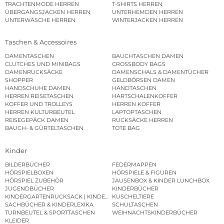
TRACHTENMODE HERREN
T-SHIRTS HERREN
ÜBERGANGSJACKEN HERREN
UNTERHEMDEN HERREN
UNTERWÄSCHE HERREN
WINTERJACKEN HERREN
Taschen & Accessoires
DAMENTASCHEN
BAUCHTASCHEN DAMEN
CLUTCHES UND MINIBAGS
CROSSBODY BAGS
DAMENRUCKSÄCKE
DAMENSCHALS & DAMENTÜCHER
SHOPPER
GELDBÖRSEN DAMEN
HANDSCHUHE DAMEN
HANDTASCHEN
HERREN REISETASCHEN
HARTSCHALENKOFFER
KOFFER UND TROLLEYS
HERREN KOFFER
HERREN KULTURBEUTEL
LAPTOPTASCHEN
REISEGEPÄCK DAMEN
RUCKSÄCKE HERREN
BAUCH- & GÜRTELTASCHEN
TOTE BAG
Kinder
BILDERBÜCHER
FEDERMAPPEN
HÖRSPIELBOXEN
HÖRSPIELE & FIGUREN
HÖRSPIEL ZUBEHÖR
JAUSENBOX & KINDER LUNCHBOX
JUGENDBÜCHER
KINDERBÜCHER
KINDERGARTENRUCKSACK | KINDERGARTENBEUTEL
KUSCHELTIERE
SACHBÜCHER & KINDERLEXIKA
SCHULTASCHEN
TURNBEUTEL & SPORTTASCHEN
WEIHNACHTSKINDERBÜCHER
KLEIDER