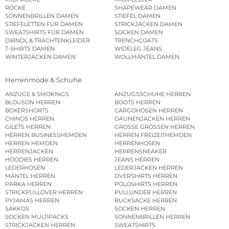
RÖCKE
SHAPEWEAR DAMEN
SONNENBRILLEN DAMEN
STIEFEL DAMEN
STIEFELETTEN FÜR DAMEN
STRICKJACKEN DAMEN
SWEATSHIRTS FÜR DAMEN
SOCKEN DAMEN
DIRNDL & TRACHTENKLEIDER
TRENCHCOATS
T-SHIRTS DAMEN
WIDELEG JEANS
WINTERJACKEN DAMEN
WOLLMÄNTEL DAMEN
Herrenmode & Schuhe
ANZÜGE & SMOKINGS
ANZUGSSCHUHE HERREN
BLOUSON HERREN
BOOTS HERREN
BOXERSHORTS
CARGOHOSEN HERREN
CHINOS HERREN
DAUNENJACKEN HERREN
GILETS HERREN
GROSSE GRÖSSEN HERREN
HERREN BUSINESSHEMDEN
HERREN FREIZEITHEMDEN
HERREN HEMDEN
HERRENHOSEN
HERRENJACKEN
HERRENSNEAKER
HOODIES HERREN
JEANS HERREN
LEDERHOSEN
LEDERJACKEN HERREN
MÄNTEL HERREN
OVERSHIRTS HERREN
PARKA HERREN
POLOSHIRTS HERREN
STRICKPULLOVER HERREN
PULLUNDER HERREN
PYJAMAS HERREN
RUCKSÄCKE HERREN
SAKKOS
SOCKEN HERREN
SOCKEN MULTIPACKS
SONNENBRILLEN HERREN
STRICKJACKEN HERREN
SWEATSHIRTS