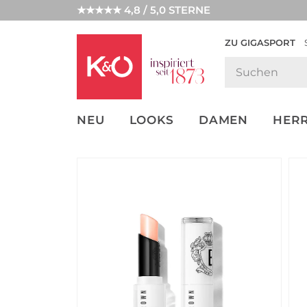
★★★★★ 4,8 / 5,0 STERNE
ZU GIGASPORT
FASHION-
UNSERE APP
CLICK &
CLICK &
TRENDS
COLLECT
RESERVE
NEU
LOOKS
DAMEN
HER