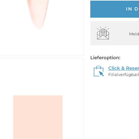
IN 
Meld
Lieferoption:
Click & Rese
Filialverfügba