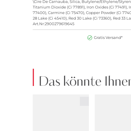
\Cire De Carnauba, Silica, Butylene/Ethylene/Styren
Titanium Dioxide (Ci 77891), Iron Oxides (Ci 77491), 
77400), Carmine (Ci 75470), Copper Powder (Ci 77400)
28 Lake (Ci 45410), Red 30 Lake (Ci 73360), Red 33 La
Art.Nr:2900279619645
Gratis Versand*
Das könnte Ihnen