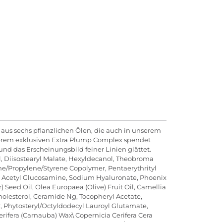
 aus sechs pflanzlichen Ölen, die auch in unserem
nserem exklusiven Extra Plump Complex spendet
und das Erscheinungsbild feiner Linien glättet.
, Diisostearyl Malate, Hexyldecanol, Theobroma
lene/Propylene/Styrene Copolymer, Pentaerythrityl
ate, Acetyl Glucosamine, Sodium Hyaluronate, Phoenix
r) Seed Oil, Olea Europaea (Olive) Fruit Oil, Camellia
holesterol, Ceramide Ng, Tocopheryl Acetate,
er, Phytosteryl/Octyldodecyl Lauroyl Glutamate,
erifera (Carnauba) Wax\ Copernicia Cerifera Cera