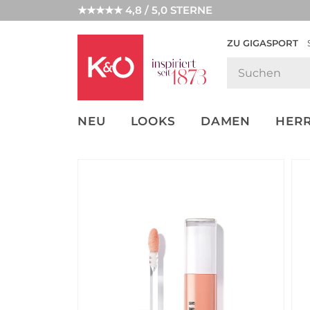
★★★★★ 4,8 / 5,0 STERNE
ZU GIGASPORT
FASHION-
UNSERE APP
CLICK &
CLICK &
TRENDS
COLLECT
RESERVE
NEU
LOOKS
DAMEN
HER