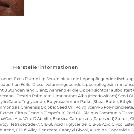
Herstellerinformationen
ser neues Extra Plump Lip Serum bietet die lippenpflegende Mischung
e Extraportion Fülle. Dieser volumengebende Lippenpflegestift mit u
ht 8 Stunden lang Glanz, während er die Lippen sichtbar aufpolstert 
decanol, Dextrin Palmitate, Limnanthes Alba (Meadowfoam) Seed Oil
aprylic/Capric Triglyceride, Butyrospermum Parkii (Shea) Butter, Ethy
Simmondsia Chinensis (Jojoba) Seed Oil, Polyglyceryl-6 Polyricinole
 Extract, Citrus Grandis (Grapefruit) Peel Oil, Ricinus Communis (Casto
\Cera Alba\Cire D'Abeille, Brassica Campestris (Rapeseed) Sterols, C
mitoyl Tetrapeptide-7, C18-36 Acid Triglyceride, C18-36 Acid Glycol Est
butene, C12-15 Alkyl Benzoate, Caprylyl Glycol, Alumina, Copernicia C