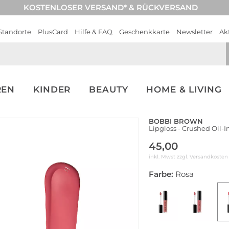
KOSTENLOSER VERSAND* & RÜCKVERSAND
Standorte
PlusCard
Hilfe & FAQ
Geschenkkarte
Newsletter
Ak
REN
KINDER
BEAUTY
HOME & LIVING
BOBBI BROWN
Lipgloss - Crushed Oil-I
45,00
inkl. Mwst zzgl.
Versandkosten
Farbe:
Rosa