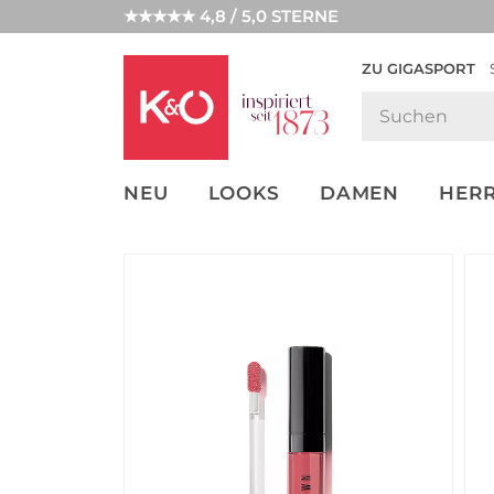
★★★★★ 4,8 / 5,0 STERNE
ZU GIGASPORT
FASHION-
UNSERE APP
CLICK &
CLICK &
TRENDS
COLLECT
RESERVE
NEU
LOOKS
DAMEN
HER