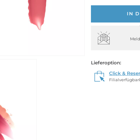
IN 
Meld
Lieferoption:
Click & Rese
Filialverfügba