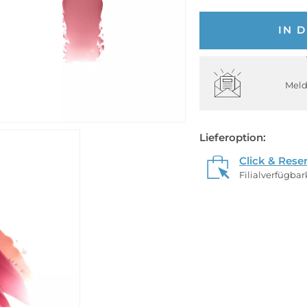
IN 
Meld
Lieferoption:
Click & Rese
Filialverfügba