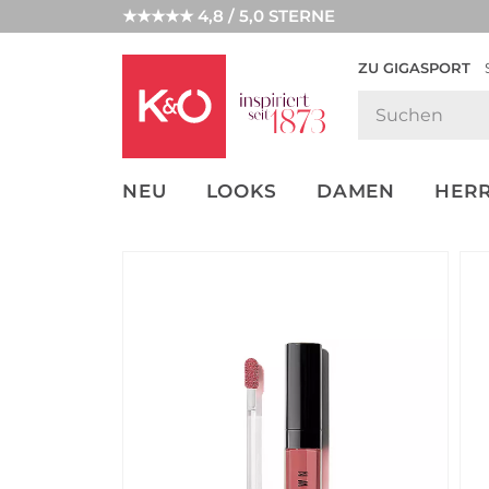
★★★★★ 4,8 / 5,0 STERNE
ZU GIGASPORT
FASHION-
UNSERE APP
CLICK &
CLICK &
TRENDS
COLLECT
RESERVE
NEU
LOOKS
DAMEN
HER