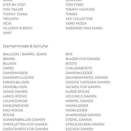
SMEG
SOMEDAY
STEP BY STEP
TOM FORD
TOM TAILOR
TOMMY HILFIGER
TOMMY JEANS
TONIES
TRIUMPH
VEE COLLECTIVE
VEJA
VERO MODA
VILLEROY & BOCH
WEEKEND MAX MARA
WMF
Damenmode & Schuhe
BALLOON / BARREL JEANS
BHS
BIKINIS
BLAZER FÜR DAMEN
BLUSEN
BOOTS
CAPES
CHELSEABOOTS
DAMENHOSEN
DAMENKLEIDER
DAMENPULLOVER
DAUNENMÄNTEL DAMEN
DIRNDLBLUSEN
GROSSE GRÖSSEN DAMEN
HEMDBLUSEN
JACKEN FÜR DAMEN
JEANS DAMEN
KURZE RÖCKE
LANGE RÖCKE
LEGGINGS DAMEN
LOUNGEWEAR
MÄNTEL DAMEN
MARLENEHOSE
MAXIKLEIDER
MIDI RÖCKE
MIDIKLEIDER
RÖCKE
SHAPEWEAR DAMEN
SONNENBRILLEN DAMEN
STIEFEL DAMEN
STIEFELETTEN FÜR DAMEN
STRICKJACKEN DAMEN
SWEATSHIRTS FÜR DAMEN
SOCKEN DAMEN