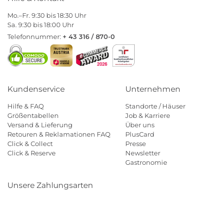
Mo.–Fr. 9:30 bis 18:30 Uhr
Sa. 9:30 bis 18:00 Uhr
Telefonnummer:
+ 43 316 / 870-0
Kundenservice
Unternehmen
Hilfe & FAQ
Standorte / Häuser
Größentabellen
Job & Karriere
Versand & Lieferung
Über uns
Retouren & Reklamationen FAQ
PlusCard
Click & Collect
Presse
Click & Reserve
Newsletter
Gastronomie
Unsere Zahlungsarten
Klarna
Paypal
Mastercard
Visa
Diners
Eps
Shop