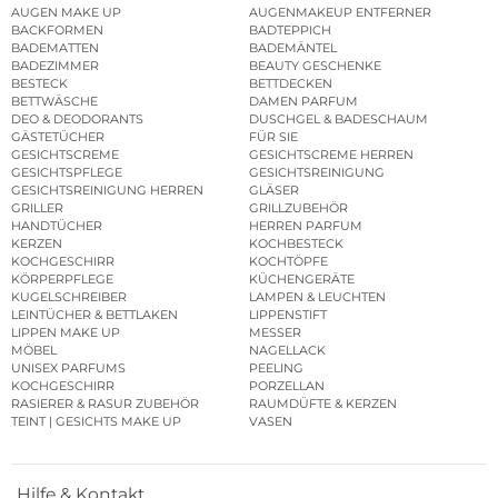
AUGEN MAKE UP
AUGENMAKEUP ENTFERNER
BACKFORMEN
BADTEPPICH
BADEMATTEN
BADEMÄNTEL
BADEZIMMER
BEAUTY GESCHENKE
BESTECK
BETTDECKEN
BETTWÄSCHE
DAMEN PARFUM
DEO & DEODORANTS
DUSCHGEL & BADESCHAUM
GÄSTETÜCHER
FÜR SIE
GESICHTSCREME
GESICHTSCREME HERREN
GESICHTSPFLEGE
GESICHTSREINIGUNG
GESICHTSREINIGUNG HERREN
GLÄSER
GRILLER
GRILLZUBEHÖR
HANDTÜCHER
HERREN PARFUM
KERZEN
KOCHBESTECK
KOCHGESCHIRR
KOCHTÖPFE
KÖRPERPFLEGE
KÜCHENGERÄTE
KUGELSCHREIBER
LAMPEN & LEUCHTEN
LEINTÜCHER & BETTLAKEN
LIPPENSTIFT
LIPPEN MAKE UP
MESSER
MÖBEL
NAGELLACK
UNISEX PARFUMS
PEELING
KOCHGESCHIRR
PORZELLAN
RASIERER & RASUR ZUBEHÖR
RAUMDÜFTE & KERZEN
TEINT | GESICHTS MAKE UP
VASEN
Hilfe & Kontakt