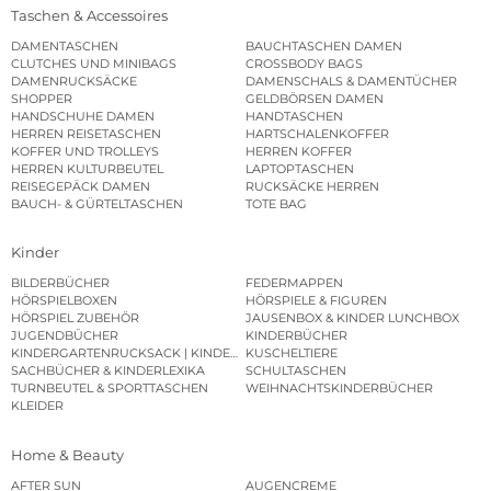
Taschen & Accessoires
DAMENTASCHEN
BAUCHTASCHEN DAMEN
CLUTCHES UND MINIBAGS
CROSSBODY BAGS
DAMENRUCKSÄCKE
DAMENSCHALS & DAMENTÜCHER
SHOPPER
GELDBÖRSEN DAMEN
HANDSCHUHE DAMEN
HANDTASCHEN
HERREN REISETASCHEN
HARTSCHALENKOFFER
KOFFER UND TROLLEYS
HERREN KOFFER
HERREN KULTURBEUTEL
LAPTOPTASCHEN
REISEGEPÄCK DAMEN
RUCKSÄCKE HERREN
BAUCH- & GÜRTELTASCHEN
TOTE BAG
Kinder
BILDERBÜCHER
FEDERMAPPEN
HÖRSPIELBOXEN
HÖRSPIELE & FIGUREN
HÖRSPIEL ZUBEHÖR
JAUSENBOX & KINDER LUNCHBOX
JUGENDBÜCHER
KINDERBÜCHER
KINDERGARTENRUCKSACK | KINDERGARTENBEUTEL
KUSCHELTIERE
SACHBÜCHER & KINDERLEXIKA
SCHULTASCHEN
TURNBEUTEL & SPORTTASCHEN
WEIHNACHTSKINDERBÜCHER
KLEIDER
Home & Beauty
AFTER SUN
AUGENCREME