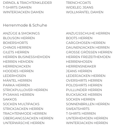
DIRNDL & TRACHTENKLEIDER
TRENCHCOATS
T-SHIRTS DAMEN
WIDELEG JEANS
WINTERJACKEN DAMEN
WOLLMÄNTEL DAMEN
Herrenmode & Schuhe
ANZÜGE & SMOKINGS
ANZUGSSCHUHE HERREN
BLOUSON HERREN
BOOTS HERREN
BOXERSHORTS
CARGOHOSEN HERREN
CHINOS HERREN
DAUNENJACKEN HERREN
GILETS HERREN
GROSSE GRÖSSEN HERREN
HERREN BUSINESSHEMDEN
HERREN FREIZEITHEMDEN
HERREN HEMDEN
HERRENHOSEN
HERRENJACKEN
HERRENSNEAKER
HOODIES HERREN
JEANS HERREN
LEDERHOSEN
LEDERJACKEN HERREN
MÄNTEL HERREN
OVERSHIRTS HERREN
PARKA HERREN
POLOSHIRTS HERREN
STRICKPULLOVER HERREN
PULLUNDER HERREN
PYJAMAS HERREN
RUCKSÄCKE HERREN
SAKKOS
SOCKEN HERREN
SOCKEN MULTIPACKS
SONNENBRILLEN HERREN
STRICKJACKEN HERREN
SWEATSHIRTS
TRACHTENMODE HERREN
T-SHIRTS HERREN
ÜBERGANGSJACKEN HERREN
UNTERHEMDEN HERREN
UNTERWÄSCHE HERREN
WINTERJACKEN HERREN