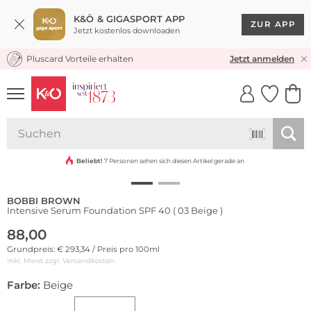
K&Ö & GIGASPORT APP
ZUR APP
Jetzt kostenlos downloaden
Pluscard Vorteile erhalten
KOSTENLOSER VERSAND* & RÜCKVERSAND
Jetzt anmelden
UNSERE APP
CLICK &
CLICK &
COLLECT
RESERVE
Beliebt!
7 Personen sehen sich diesen Artikel gerade an
BOBBI BROWN
Intensive Serum Foundation SPF 40 ( 03 Beige )
88,00
Grundpreis: € 293,34 / Preis pro 100ml
inkl. Mwst zzgl.
Versandkosten
Farbe:
Beige