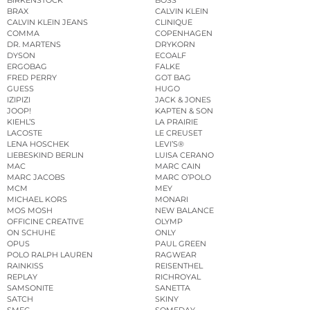
BIRKENSTOCK
BOSS
BRAX
CALVIN KLEIN
CALVIN KLEIN JEANS
CLINIQUE
COMMA
COPENHAGEN
DR. MARTENS
DRYKORN
DYSON
ECOALF
ERGOBAG
FALKE
FRED PERRY
GOT BAG
GUESS
HUGO
IZIPIZI
JACK & JONES
JOOP!
KAPTEN & SON
KIEHL’S
LA PRAIRIE
LACOSTE
LE CREUSET
LENA HOSCHEK
LEVI’S®
LIEBESKIND BERLIN
LUISA CERANO
MAC
MARC CAIN
MARC JACOBS
MARC O’POLO
MCM
MEY
MICHAEL KORS
MONARI
MOS MOSH
NEW BALANCE
OFFICINE CREATIVE
OLYMP
ON SCHUHE
ONLY
OPUS
PAUL GREEN
POLO RALPH LAUREN
RAGWEAR
RAINKISS
REISENTHEL
REPLAY
RICHROYAL
SAMSONITE
SANETTA
SATCH
SKINY