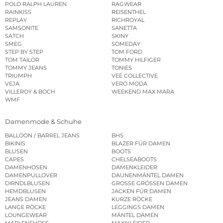
POLO RALPH LAUREN
RAGWEAR
RAINKISS
REISENTHEL
REPLAY
RICHROYAL
SAMSONITE
SANETTA
SATCH
SKINY
SMEG
SOMEDAY
STEP BY STEP
TOM FORD
TOM TAILOR
TOMMY HILFIGER
TOMMY JEANS
TONIES
TRIUMPH
VEE COLLECTIVE
VEJA
VERO MODA
VILLEROY & BOCH
WEEKEND MAX MARA
WMF
Damenmode & Schuhe
BALLOON / BARREL JEANS
BHS
BIKINIS
BLAZER FÜR DAMEN
BLUSEN
BOOTS
CAPES
CHELSEABOOTS
DAMENHOSEN
DAMENKLEIDER
DAMENPULLOVER
DAUNENMÄNTEL DAMEN
DIRNDLBLUSEN
GROSSE GRÖSSEN DAMEN
HEMDBLUSEN
JACKEN FÜR DAMEN
JEANS DAMEN
KURZE RÖCKE
LANGE RÖCKE
LEGGINGS DAMEN
LOUNGEWEAR
MÄNTEL DAMEN