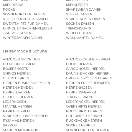
MARLENEHOSE
MAXIKLEIDER
MIDI RÖCKE
MIDIKLEIDER
RÖCKE
SHAPEWEAR DAMEN
SONNENBRILLEN DAMEN
STIEFEL DAMEN
STIEFELETTEN FÜR DAMEN
STRICKJACKEN DAMEN
SWEATSHIRTS FÜR DAMEN
SOCKEN DAMEN
DIRNDL & TRACHTENKLEIDER
TRENCHCOATS
T-SHIRTS DAMEN
WIDELEG JEANS
WINTERJACKEN DAMEN
WOLLMÄNTEL DAMEN
Herrenmode & Schuhe
ANZÜGE & SMOKINGS
ANZUGSSCHUHE HERREN
BLOUSON HERREN
BOOTS HERREN
BOXERSHORTS
CARGOHOSEN HERREN
CHINOS HERREN
DAUNENJACKEN HERREN
GILETS HERREN
GROSSE GRÖSSEN HERREN
HERREN BUSINESSHEMDEN
HERREN FREIZEITHEMDEN
HERREN HEMDEN
HERRENHOSEN
HERRENJACKEN
HERRENSNEAKER
HOODIES HERREN
JEANS HERREN
LEDERHOSEN
LEDERJACKEN HERREN
MÄNTEL HERREN
OVERSHIRTS HERREN
PARKA HERREN
POLOSHIRTS HERREN
STRICKPULLOVER HERREN
PULLUNDER HERREN
PYJAMAS HERREN
RUCKSÄCKE HERREN
SAKKOS
SOCKEN HERREN
SOCKEN MULTIPACKS
SONNENBRILLEN HERREN