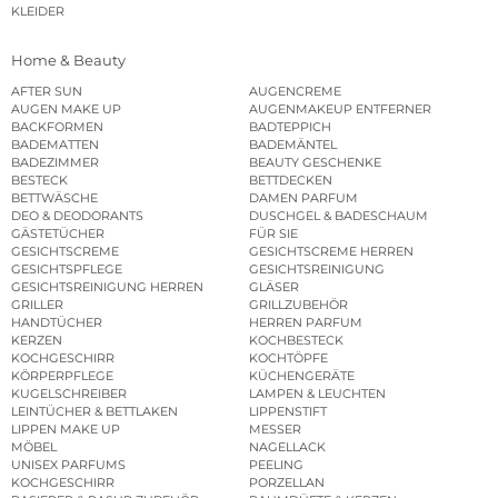
KLEIDER
Home & Beauty
AFTER SUN
AUGENCREME
AUGEN MAKE UP
AUGENMAKEUP ENTFERNER
BACKFORMEN
BADTEPPICH
BADEMATTEN
BADEMÄNTEL
BADEZIMMER
BEAUTY GESCHENKE
BESTECK
BETTDECKEN
BETTWÄSCHE
DAMEN PARFUM
DEO & DEODORANTS
DUSCHGEL & BADESCHAUM
GÄSTETÜCHER
FÜR SIE
GESICHTSCREME
GESICHTSCREME HERREN
GESICHTSPFLEGE
GESICHTSREINIGUNG
GESICHTSREINIGUNG HERREN
GLÄSER
GRILLER
GRILLZUBEHÖR
HANDTÜCHER
HERREN PARFUM
KERZEN
KOCHBESTECK
KOCHGESCHIRR
KOCHTÖPFE
KÖRPERPFLEGE
KÜCHENGERÄTE
KUGELSCHREIBER
LAMPEN & LEUCHTEN
LEINTÜCHER & BETTLAKEN
LIPPENSTIFT
LIPPEN MAKE UP
MESSER
MÖBEL
NAGELLACK
UNISEX PARFUMS
PEELING
KOCHGESCHIRR
PORZELLAN