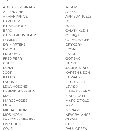
ADIDAS ORIGINALS
AESOP
AFFENZAHN
ALESSI
ARMANI/PRIVÉ
ARMEDANGELS
BARBOUR
BDK
BIRKENSTOCK
BOSS
BRAX
CALVIN KLEIN
CALVIN KLEIN JEANS
CLINIQUE
COMMA
COPENHAGEN
DR. MARTENS
DRYKORN
DYSON
ECOALF
ERGOBAG
FALKE
FRED PERRY
GOT BAG
GUESS
HUGO
IZIPIZI
JACK & JONES
JOOP!
KAPTEN & SON
KIEHL’S
LA PRAIRIE
LACOSTE
LE CREUSET
LENA HOSCHEK
LEVI’S®
LIEBESKIND BERLIN
LUISA CERANO
MAC
MARC CAIN
MARC JACOBS
MARC O’POLO
MCM
MEY
MICHAEL KORS
MONARI
MOS MOSH
NEW BALANCE
OFFICINE CREATIVE
OLYMP
ON SCHUHE
ONLY
OPUS
PAUL GREEN