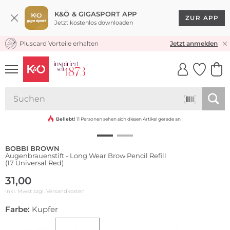
K&Ö & GIGASPORT APP
ZUR APP
Jetzt kostenlos downloaden
Pluscard Vorteile erhalten
KOSTENLOSER VERSAND* & RÜCKVERSAND
Jetzt anmelden
UNSERE APP
CLICK &
CLICK &
COLLECT
RESERVE
Beliebt!
11 Personen sehen sich diesen Artikel gerade an
BOBBI BROWN
Augenbrauenstift - Long Wear Brow Pencil Refill
(17 Universal Red)
31,00
inkl. Mwst zzgl.
Versandkosten
Farbe:
Kupfer