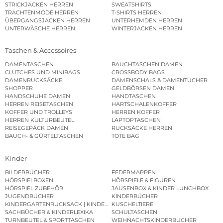
STRICKJACKEN HERREN
SWEATSHIRTS
TRACHTENMODE HERREN
T-SHIRTS HERREN
ÜBERGANGSJACKEN HERREN
UNTERHEMDEN HERREN
UNTERWÄSCHE HERREN
WINTERJACKEN HERREN
Taschen & Accessoires
DAMENTASCHEN
BAUCHTASCHEN DAMEN
CLUTCHES UND MINIBAGS
CROSSBODY BAGS
DAMENRUCKSÄCKE
DAMENSCHALS & DAMENTÜCHER
SHOPPER
GELDBÖRSEN DAMEN
HANDSCHUHE DAMEN
HANDTASCHEN
HERREN REISETASCHEN
HARTSCHALENKOFFER
KOFFER UND TROLLEYS
HERREN KOFFER
HERREN KULTURBEUTEL
LAPTOPTASCHEN
REISEGEPÄCK DAMEN
RUCKSÄCKE HERREN
BAUCH- & GÜRTELTASCHEN
TOTE BAG
Kinder
BILDERBÜCHER
FEDERMAPPEN
HÖRSPIELBOXEN
HÖRSPIELE & FIGUREN
HÖRSPIEL ZUBEHÖR
JAUSENBOX & KINDER LUNCHBOX
JUGENDBÜCHER
KINDERBÜCHER
KINDERGARTENRUCKSACK | KINDERGARTENBEUTEL
KUSCHELTIERE
SACHBÜCHER & KINDERLEXIKA
SCHULTASCHEN
TURNBEUTEL & SPORTTASCHEN
WEIHNACHTSKINDERBÜCHER