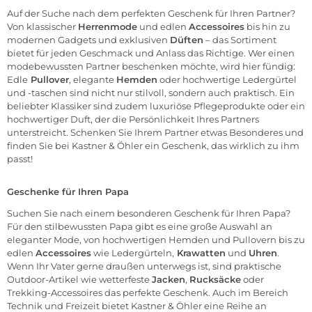
Auf der Suche nach dem perfekten Geschenk für Ihren Partner?
Von klassischer
Herrenmode
und edlen
Accessoires
bis hin zu
modernen Gadgets und exklusiven
Düften
– das Sortiment
bietet für jeden Geschmack und Anlass das Richtige. Wer einen
modebewussten Partner beschenken möchte, wird hier fündig:
Edle
Pullover
, elegante
Hemden
oder hochwertige Ledergürtel
und -taschen sind nicht nur stilvoll, sondern auch praktisch. Ein
beliebter Klassiker sind zudem luxuriöse Pflegeprodukte oder ein
hochwertiger Duft, der die Persönlichkeit Ihres Partners
unterstreicht. Schenken Sie Ihrem Partner etwas Besonderes und
finden Sie bei Kastner & Öhler ein Geschenk, das wirklich zu ihm
passt!
Geschenke für Ihren Papa
Suchen Sie nach einem besonderen Geschenk für Ihren Papa?
Für den stilbewussten Papa gibt es eine große Auswahl an
eleganter Mode, von hochwertigen Hemden und Pullovern bis zu
edlen
Accessoires
wie Ledergürteln,
Krawatten
und
Uhren
.
Wenn Ihr Vater gerne draußen unterwegs ist, sind praktische
Outdoor-Artikel wie wetterfeste
Jacken
,
Rucksäcke
oder
Trekking-Accessoires das perfekte Geschenk. Auch im Bereich
Technik und Freizeit bietet Kastner & Öhler eine Reihe an