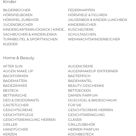
Kinder
BILDERBÜCHER
FEDERMAPPEN
HÖRSPIELBOXEN
HÖRSPIELE & FIGUREN
HÖRSPIEL ZUBEHÖR
JAUSENBOX & KINDER LUNCHBOX
JUGENDBÜCHER
KINDERBÜCHER
KINDERGARTENRUCKSACK | KINDERGARTENBEUTEL
KUSCHELTIERE
SACHBÜCHER & KINDERLEXIKA
SCHULTASCHEN
TURNBEUTEL & SPORTTASCHEN
WEIHNACHTSKINDERBÜCHER
KLEIDER
Home & Beauty
AFTER SUN
AUGENCREME
AUGEN MAKE UP
AUGENMAKEUP ENTFERNER
BACKFORMEN
BADTEPPICH
BADEMATTEN
BADEMÄNTEL
BADEZIMMER
BEAUTY GESCHENKE
BESTECK
BETTDECKEN
BETTWÄSCHE
DAMEN PARFUM
DEO & DEODORANTS
DUSCHGEL & BADESCHAUM
GÄSTETÜCHER
FÜR SIE
GESICHTSCREME
GESICHTSCREME HERREN
GESICHTSPFLEGE
GESICHTSREINIGUNG
GESICHTSREINIGUNG HERREN
GLÄSER
GRILLER
GRILLZUBEHÖR
HANDTÜCHER
HERREN PARFUM
KERZEN
KOCHBESTECK