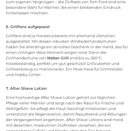
zum eigenen Vergnügen – die Duftsets von Tom Ford sind eine
besondere Wahl für Männer, die einen bleibenden Eindruck
hinterlassen möchten.
6. Grillfans aufgepasst
Grillfans sind ja meistens bereits mit allerhand Utensilien
ausgestattet. Mit diesen robusten Wildlederhandschuhen
haben Sie allerdings ein stilvolles Geschenk in der Hand, das für
einen richtigen Wow-Moment sorgen wird. Denn die
Grillhandschuhe von
Weber Grill
sind bis zu 260°C
hitzebeständig, perfekt um gut geschützt Grillzubehör und
Grillwerkzeug zu manövrieren. Ein Must-have für Grillmeister
und Hobby-Griller.
7. After Shave Lotion
Eine hochwertige After Shave Lotion gehört zur täglichen
Pflege vieler Männer und sorgt nach der Rasur für Frische und
Wohlgefühl. Sie pflegt die Haut, beruhigt Irritationen und
unterstützt die Regeneration, damit Rasurbrand und Rötungen
der Vergangenheit angehören. After Shave Lotions sind meist
mit dezenten, maskulinen Duftnoten versehen, die ein
angenehmes Gefühl und Frische über den Tag hinweg