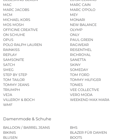
MAC
MARC CAIN
MARC JACOBS
MARC O’POLO
MCM
MEY
MICHAEL KORS
MONARI
MOS MOSH
NEW BALANCE
OFFICINE CREATIVE
OLYMP
ON SCHUHE
ONLY
OPUS
PAUL GREEN
POLO RALPH LAUREN
RAGWEAR
RAINKISS
REISENTHEL
REPLAY
RICHROYAL
SAMSONITE
SANETTA
SATCH
SKINY
SMEG
SOMEDAY
STEP BY STEP
TOM FORD
TOM TAILOR
TOMMY HILFIGER
TOMMY JEANS
TONIES
TRIUMPH
VEE COLLECTIVE
VEJA
VERO MODA
VILLEROY & BOCH
WEEKEND MAX MARA
WMF
Damenmode & Schuhe
BALLOON / BARREL JEANS
BHS
BIKINIS
BLAZER FÜR DAMEN
BLUSEN
BOOTS