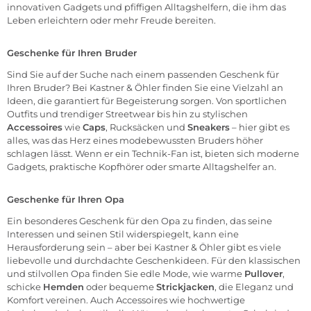
innovativen Gadgets und pfiffigen Alltagshelfern, die ihm das
Leben erleichtern oder mehr Freude bereiten.
Geschenke für Ihren Bruder
Sind Sie auf der Suche nach einem passenden Geschenk für
Ihren Bruder? Bei Kastner & Öhler finden Sie eine Vielzahl an
Ideen, die garantiert für Begeisterung sorgen. Von sportlichen
Outfits und trendiger Streetwear bis hin zu stylischen
Accessoires
wie
Caps
, Rucksäcken und
Sneakers
– hier gibt es
alles, was das Herz eines modebewussten Bruders höher
schlagen lässt. Wenn er ein Technik-Fan ist, bieten sich moderne
Gadgets, praktische Kopfhörer oder smarte Alltagshelfer an.
Geschenke für Ihren Opa
Ein besonderes Geschenk für den Opa zu finden, das seine
Interessen und seinen Stil widerspiegelt, kann eine
Herausforderung sein – aber bei Kastner & Öhler gibt es viele
liebevolle und durchdachte Geschenkideen. Für den klassischen
und stilvollen Opa finden Sie edle Mode, wie warme
Pullover
,
schicke
Hemden
oder bequeme
Strickjacken
, die Eleganz und
Komfort vereinen. Auch Accessoires wie hochwertige