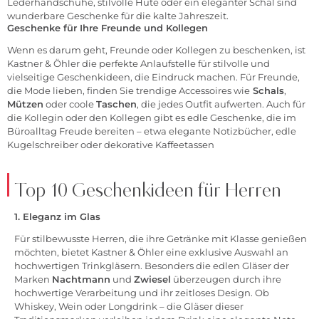
Lederhandschuhe, stilvolle Hüte oder ein eleganter Schal sind
wunderbare Geschenke für die kalte Jahreszeit.
Geschenke für Ihre Freunde und Kollegen
Wenn es darum geht, Freunde oder Kollegen zu beschenken, ist
Kastner & Öhler die perfekte Anlaufstelle für stilvolle und
vielseitige Geschenkideen, die Eindruck machen. Für Freunde,
die Mode lieben, finden Sie trendige Accessoires wie
Schals
,
Mützen
oder coole
Taschen
, die jedes Outfit aufwerten. Auch für
die Kollegin oder den Kollegen gibt es edle Geschenke, die im
Büroalltag Freude bereiten – etwa elegante Notizbücher, edle
Kugelschreiber oder dekorative Kaffeetassen
Top 10 Geschenkideen für Herren
1. Eleganz im Glas
Für stilbewusste Herren, die ihre Getränke mit Klasse genießen
möchten, bietet Kastner & Öhler eine exklusive Auswahl an
hochwertigen Trinkgläsern. Besonders die edlen Gläser der
Marken
Nachtmann
und
Zwiese
l
überzeugen durch ihre
hochwertige Verarbeitung und ihr zeitloses Design. Ob
Whiskey, Wein oder Longdrink – die Gläser dieser