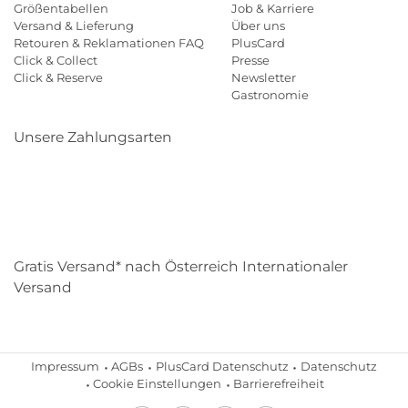
Größentabellen
Job & Karriere
Versand & Lieferung
Über uns
Retouren & Reklamationen FAQ
PlusCard
Click & Collect
Presse
Click & Reserve
Newsletter
Gastronomie
Unsere Zahlungsarten
Klarna
Paypal
Mastercard
Visa
Diners
Eps
Shop
Applepay
Amazon
Gratis Versand* nach Österreich Internationaler
Versand
Impressum
AGBs
PlusCard Datenschutz
Datenschutz
Cookie Einstellungen
Barrierefreiheit