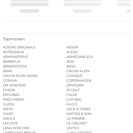
Topmarken
ADIDAS ORIGINALS
AESOP
AFFENZAHN
ALESSI
ARMANI/PRIVÉ
ARMEDANGELS
BARBOUR
BDK
BIRKENSTOCK
BOSS
BRAX
CALVIN KLEIN
CALVIN KLEIN JEANS
CLINIQUE
COMMA
COPENHAGEN
DR. MARTENS
DRYKORN
DYSON
ECOALF
ERGOBAG
FALKE
FRED PERRY
GOT BAG
GUESS
HUGO
IZIPIZI
JACK & JONES
JOOP!
KAPTEN & SON
KIEHL’S
LA PRAIRIE
LACOSTE
LE CREUSET
LENA HOSCHEK
LEVI’S®
LIEBESKIND BERLIN
LUISA CERANO