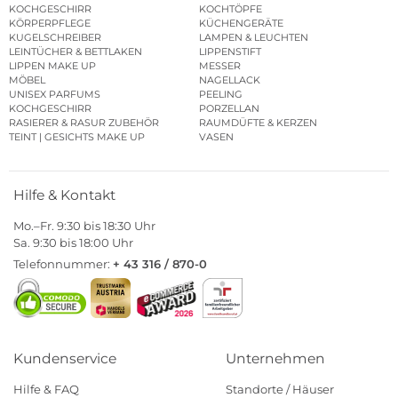
KOCHGESCHIRR
KOCHTÖPFE
KÖRPERPFLEGE
KÜCHENGERÄTE
KUGELSCHREIBER
LAMPEN & LEUCHTEN
LEINTÜCHER & BETTLAKEN
LIPPENSTIFT
LIPPEN MAKE UP
MESSER
MÖBEL
NAGELLACK
UNISEX PARFUMS
PEELING
KOCHGESCHIRR
PORZELLAN
RASIERER & RASUR ZUBEHÖR
RAUMDÜFTE & KERZEN
TEINT | GESICHTS MAKE UP
VASEN
Hilfe & Kontakt
Mo.–Fr. 9:30 bis 18:30 Uhr
Sa. 9:30 bis 18:00 Uhr
Telefonnummer:
+ 43 316 / 870-0
Kundenservice
Unternehmen
Hilfe & FAQ
Standorte / Häuser