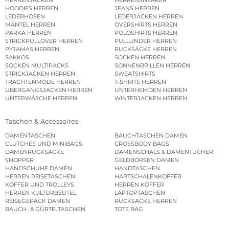
HERRENJACKEN
HERRENSNEAKER
HOODIES HERREN
JEANS HERREN
LEDERHOSEN
LEDERJACKEN HERREN
MÄNTEL HERREN
OVERSHIRTS HERREN
PARKA HERREN
POLOSHIRTS HERREN
STRICKPULLOVER HERREN
PULLUNDER HERREN
PYJAMAS HERREN
RUCKSÄCKE HERREN
SAKKOS
SOCKEN HERREN
SOCKEN MULTIPACKS
SONNENBRILLEN HERREN
STRICKJACKEN HERREN
SWEATSHIRTS
TRACHTENMODE HERREN
T-SHIRTS HERREN
ÜBERGANGSJACKEN HERREN
UNTERHEMDEN HERREN
UNTERWÄSCHE HERREN
WINTERJACKEN HERREN
Taschen & Accessoires
DAMENTASCHEN
BAUCHTASCHEN DAMEN
CLUTCHES UND MINIBAGS
CROSSBODY BAGS
DAMENRUCKSÄCKE
DAMENSCHALS & DAMENTÜCHER
SHOPPER
GELDBÖRSEN DAMEN
HANDSCHUHE DAMEN
HANDTASCHEN
HERREN REISETASCHEN
HARTSCHALENKOFFER
KOFFER UND TROLLEYS
HERREN KOFFER
HERREN KULTURBEUTEL
LAPTOPTASCHEN
REISEGEPÄCK DAMEN
RUCKSÄCKE HERREN
BAUCH- & GÜRTELTASCHEN
TOTE BAG