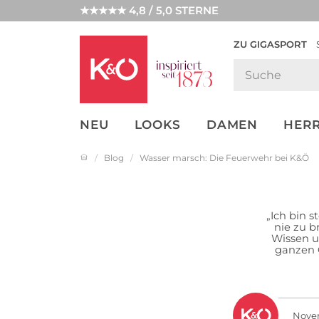
★★★★★ 4,8 / 5,0 STERNE
ZU GIGASPORT
FASHION-
UNSERE APP
CLICK &
CLICK &
TRENDS
COLLECT
RESERVE
NEU
LOOKS
DAMEN
HER
Blog
Wasser marsch: Die Feuerwehr bei K&Ö
„Ich bin 
nie zu 
Wissen u
ganzen 
Novem