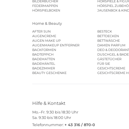
BILDERBÜCHER
HÖRSPIELE & FIGU
FEDERMAPPEN
HÖRSPIEL ZUBEHÖ
HÖRSPIELBOXEN
JAUSENBOX & KIN
Home & Beauty
AFTER SUN
BESTECK
AUGENCREME
BETTDECKEN
AUGEN MAKE UP
BETTWÄSCHE
AUGENMAKEUP ENTFERNER
DAMEN PARFUM
BACKFORMEN
DEO & DEODORAN
BADTEPPICH
DUSCHGEL & BAD
BADEMATTEN
GÄSTETÜCHER
BADEMÄNTEL
FÜR SIE
BADEZIMMER
GESICHTSCREME
BEAUTY GESCHENKE
GESICHTSCREME 
Hilfe & Kontakt
Mo.–Fr. 9:30 bis 18:30 Uhr
Sa. 9:30 bis 18:00 Uhr
Telefonnummer:
+ 43 316 / 870-0