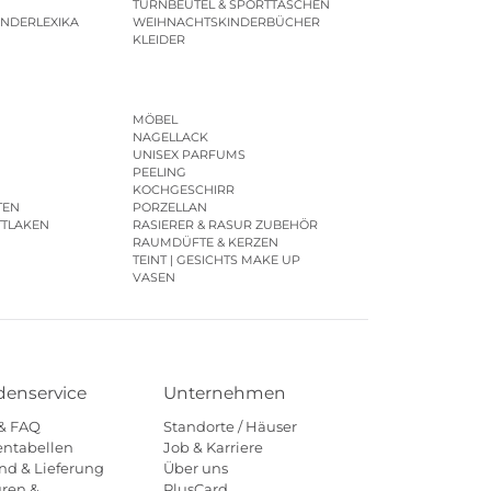
TURNBEUTEL & SPORTTASCHEN
INDERLEXIKA
WEIHNACHTSKINDERBÜCHER
KLEIDER
MÖBEL
NAGELLACK
UNISEX PARFUMS
PEELING
KOCHGESCHIRR
TEN
PORZELLAN
TTLAKEN
RASIERER & RASUR ZUBEHÖR
RAUMDÜFTE & KERZEN
TEINT | GESICHTS MAKE UP
VASEN
enservice
Unternehmen
 & FAQ
Standorte / Häuser
ntabellen
Job & Karriere
nd & Lieferung
Über uns
ren &
PlusCard