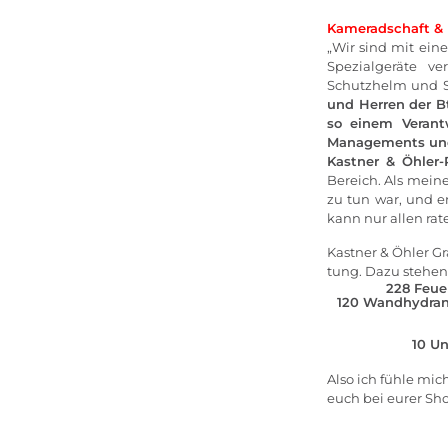
Kameradschaft &
„Wir sind mit ein
Spezialgeräte ve
Schutzhelm und Sc
und Herren der B
so einem Verantw
Managements und 
Kastner & Öhler-
Bereich. Als meine
zu tun war, und e
kann nur allen ra
Kastner & Öhler G
tung. Dazu stehen 
228 Feuer
120 Wandhydrant
10 Un
Also ich fühle mic
euch bei eurer Sho