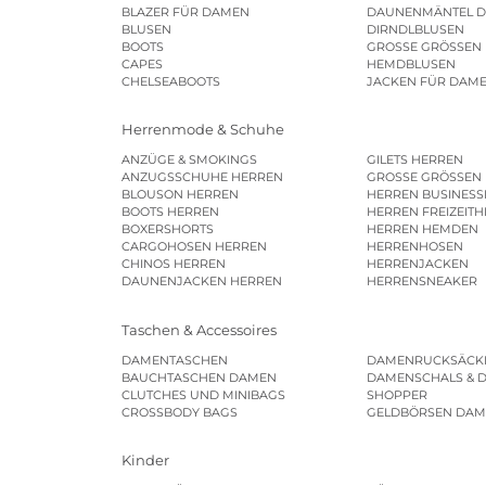
BLAZER FÜR DAMEN
DAUNENMÄNTEL 
BLUSEN
DIRNDLBLUSEN
BOOTS
GROSSE GRÖSSEN
CAPES
HEMDBLUSEN
CHELSEABOOTS
JACKEN FÜR DAM
Herrenmode & Schuhe
ANZÜGE & SMOKINGS
GILETS HERREN
ANZUGSSCHUHE HERREN
GROSSE GRÖSSEN
BLOUSON HERREN
HERREN BUSINES
BOOTS HERREN
HERREN FREIZEIT
BOXERSHORTS
HERREN HEMDEN
CARGOHOSEN HERREN
HERRENHOSEN
CHINOS HERREN
HERRENJACKEN
DAUNENJACKEN HERREN
HERRENSNEAKER
Taschen & Accessoires
DAMENTASCHEN
DAMENRUCKSÄCK
BAUCHTASCHEN DAMEN
DAMENSCHALS & 
CLUTCHES UND MINIBAGS
SHOPPER
CROSSBODY BAGS
GELDBÖRSEN DA
Kinder