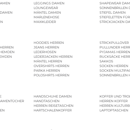
DAMEN
LEGGINGS DAMEN
SHAPEWEAR DAM
LOUNGEWEAR
SONNENBRILLEN
 DAMEN
MÄNTEL DAMEN
STIEFEL DAMEN
MARLENEHOSE
STIEFELETTEN FÜ
EN
MAXIKLEIDER
STRICKJACKEN D
HOODIES HERREN
STRICKPULLOVER
 HERREN
JEANS HERREN
PULLUNDER HER
SHEMDEN
LEDERHOSEN
PYJAMAS HERRE
HEMDEN
LEDERJACKEN HERREN
RUCKSÄCKE HER
MÄNTEL HERREN
SAKKOS
OVERSHIRTS HERREN
SOCKEN HERREN
PARKA HERREN
SOCKEN MULTIPA
POLOSHIRTS HERREN
SONNENBRILLEN 
E
HANDSCHUHE DAMEN
KOFFER UND TRO
DAMENTÜCHER
HANDTASCHEN
HERREN KOFFER
HERREN REISETASCHEN
HERREN KULTURB
MEN
HARTSCHALENKOFFER
LAPTOPTASCHEN