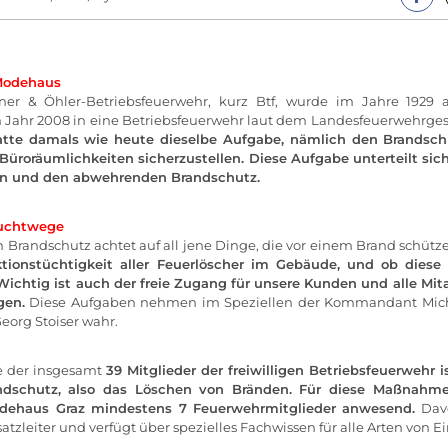
Modehaus
ner & Öhler-Betriebsfeuerwehr, kurz Btf, wurde im Jahre 1929 
 Jahr 2008 in eine Betriebsfeuerwehr laut dem Landesfeuerwehrge
atte damals wie heute dieselbe Aufgabe, nämlich den Brandsc
 Büroräumlichkeiten sicherzustellen. Diese Aufgabe unterteilt sich
n und den abwehrenden Brandschutz.
luchtwege
Brandschutz achtet auf all jene Dinge, die vor einem Brand schütze
ktionstüchtigkeit aller Feuerlöscher im Gebäude, und ob diese z
Wichtig ist auch der freie Zugang für unsere Kunden und alle Mita
gen.
Diese Aufgaben nehmen im Speziellen der Kommandant Mic
Georg Stoiser wahr.
e der insgesamt
39 Mitglieder der freiwilligen Betriebsfeuerwehr i
dschutz, also das Löschen von Bränden. Für diese Maßnahme 
dehaus Graz mindestens 7 Feuerwehrmitglieder anwesend.
Davo
atzleiter und verfügt über spezielles Fachwissen für alle Arten von E