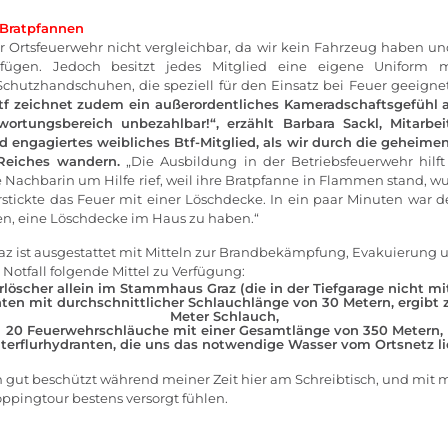
 Bratpfannen
er Ortsfeuerwehr nicht vergleichbar, da wir kein Fahrzeug haben u
rfügen. Jedoch besitzt jedes Mitglied eine eigene Uniform mi
hutzhandschuhen, die speziell für den Einsatz bei Feuer geeigne
tf zeichnet zudem ein außerordentliches Kameradschaftsgefühl au
ortungsbereich unbezahlbar!“, erzählt Barbara Sackl, Mitarbeit
engagiertes weibliches Btf-Mitglied, als wir durch die geheim
Reiches wandern.
„Die Ausbildung in der Betriebsfeuerwehr hilft
 Nachbarin um Hilfe rief, weil ihre Bratpfanne in Flammen stand, wus
rstickte das Feuer mit einer Löschdecke. In ein paar Minuten war de
ten, eine Löschdecke im Haus zu haben.“
raz ist ausgestattet mit Mitteln zur Brandbekämpfung, Evakuierung
Notfall folgende Mittel zu Verfügung:
löscher allein im Stammhaus Graz (die in der Tiefgarage nicht mi
en mit durchschnittlicher Schlauchlänge von 30 Metern, ergib
Meter Schlauch,
20 Feuerwehrschläuche mit einer Gesamtlänge von 350 Metern,
terflurhydranten, die uns das notwendige Wasser vom Ortsnetz li
h gut beschützt während meiner Zeit hier am Schreibtisch, und mit mi
ppingtour bestens versorgt fühlen.