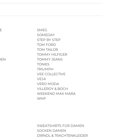
E
SMEG
SOMEDAY
STEP BY STEP
TOM FORD
TOM TAILOR
TOMMY HILFIGER
REN
TOMMY JEANS
TONIES
TRIUMPH
VEE COLLECTIVE
VEJA
VERO MODA
VILLEROY & BOCH
WEEKEND MAX MARA
WMF
SWEATSHIRTS FÜR DAMEN
SOCKEN DAMEN
DIRNDL & TRACHTENKLEIDER