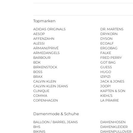
Topmarken
ADIDAS ORIGINALS
DR. MARTENS
AESOP
DRYKORN
AFFENZAHN
DYSON
ALESSI
ECOALF
ARMANI/PRIVÉ
ERGOBAG
ARMEDANGELS
FALKE
BARBOUR
FRED PERRY
BDK
GOT BAG
BIRKENSTOCK
GUESS
BOSS
HUGO
BRAX
IZIPIZI
CALVIN KLEIN
JACK & JONES
CALVIN KLEIN JEANS
JOOP!
CLINIQUE
KAPTEN & SON
COMMA
KIEHL’S
COPENHAGEN
LA PRAIRIE
Damenmode & Schuhe
BALLOON / BARREL JEANS
DAMENHOSEN
BHS
DAMENKLEIDER
BIKINIS
DAMENPULLOVER