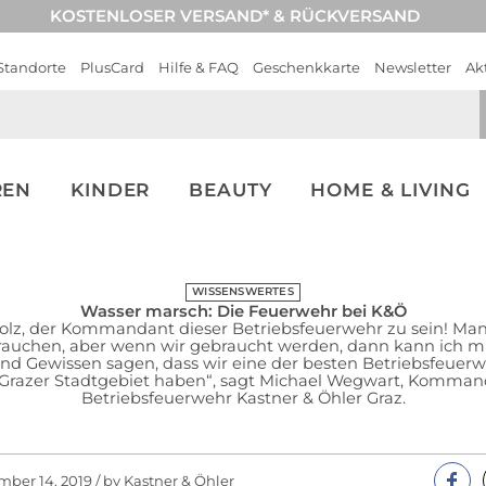
KOSTENLOSER VERSAND* & RÜCKVERSAND
Standorte
PlusCard
Hilfe & FAQ
Geschenkkarte
Newsletter
Ak
REN
KINDER
BEAUTY
HOME & LIVING
WISSENSWERTES
Wasser marsch: Die Feuerwehr bei K&Ö
stolz, der Kommandant dieser Betriebsfeuerwehr zu sein! Man 
brauchen, aber wenn wir gebraucht werden, dann kann ich m
nd Gewissen sagen, dass wir eine der besten Betriebsfeuer
Grazer Stadtgebiet haben“, sagt Michael Wegwart, Komman
Betriebsfeuerwehr Kastner & Öhler Graz.
ber 14, 2019 / by Kastner & Öhler