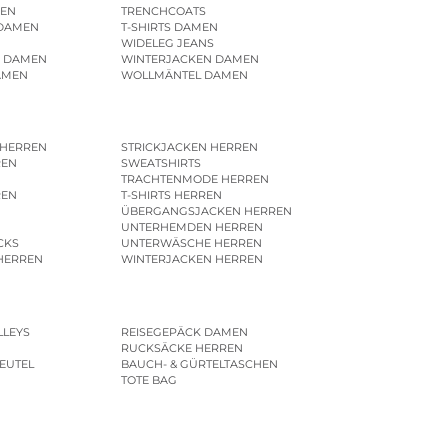
EN
TRENCHCOATS
 DAMEN
T-SHIRTS DAMEN
WIDELEG JEANS
R DAMEN
WINTERJACKEN DAMEN
AMEN
WOLLMÄNTEL DAMEN
 HERREN
STRICKJACKEN HERREN
REN
SWEATSHIRTS
N
TRACHTENMODE HERREN
REN
T-SHIRTS HERREN
ÜBERGANGSJACKEN HERREN
UNTERHEMDEN HERREN
CKS
UNTERWÄSCHE HERREN
HERREN
WINTERJACKEN HERREN
LLEYS
REISEGEPÄCK DAMEN
RUCKSÄCKE HERREN
EUTEL
BAUCH- & GÜRTELTASCHEN
TOTE BAG