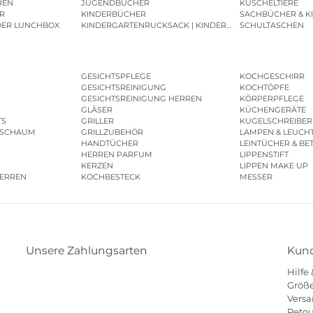
REN
JUGENDBÜCHER
KUSCHELTIERE
R
KINDERBÜCHER
SACHBÜCHER & K
DER LUNCHBOX
KINDERGARTENRUCKSACK | KINDERGARTENBEUTEL
SCHULTASCHEN
GESICHTSPFLEGE
KOCHGESCHIRR
GESICHTSREINIGUNG
KOCHTÖPFE
GESICHTSREINIGUNG HERREN
KÖRPERPFLEGE
GLÄSER
KÜCHENGERÄTE
TS
GRILLER
KUGELSCHREIBER
ESCHAUM
GRILLZUBEHÖR
LAMPEN & LEUCH
HANDTÜCHER
LEINTÜCHER & BE
HERREN PARFUM
LIPPENSTIFT
KERZEN
LIPPEN MAKE UP
HERREN
KOCHBESTECK
MESSER
Unsere Zahlungsarten
Kund
Hilfe
Klarna
Paypal
Mastercard
Visa
Diners
Größe
Versa
Eps
Shop
Applepay
Amazon
Retou