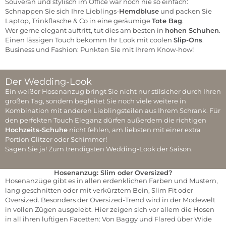
Souverän und stylisch im Office war noch nie so einfach:
Business-
Schnappen Sie sich Ihre Lieblings-
Hemdbluse
und packen Sie
Laptop, Trinkflasche & Co in eine geräumige
Tote Bag
.
Pumps sho
Wer gerne elegant auftritt, tut dies am besten in
hohen Schuhen
.
Einen lässigen Touch bekomm Ihr Look mit coolen
Slip-Ons
.
Business und Fashion: Punkten Sie mit Ihrem Know-how!
Toteb
Der Wedding-Look
Ein weißer Hosenanzug bringt Sie nicht nur stilsicher durch Ihren
JETZT
großen Tag, sondern begleitet Sie noch viele weitere in
Kombination mit anderen Lieblingsteilen aus Ihrem Schrank. Für
den perfekten Touch Eleganz dürfen außerdem die richtigen
Hochzeits-Schuhe
nicht fehlen, am liebsten mit einer extra
Portion Glitzer oder Schimmer!
Sagen Sie ja! Zum trendigsten Wedding-Look der Saison.
Hosenanzug: Slim oder Oversized?
Alles für die
Hosenanzüge gibt es in allen erdenklichen Farben und Mustern,
Hochzeit
lang geschnitten oder mit verkürztem Bein, Slim Fit oder
Oversized. Besonders der Oversized-Trend wird in der Modewelt
JETZT SHOPPEN
in vollen Zügen ausgelebt. Hier zeigen sich vor allem die Hosen
in all ihren luftigen Facetten: Von Baggy und Flared über Wide