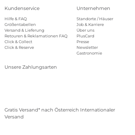
Kundenservice
Unternehmen
Hilfe & FAQ
Standorte / Häuser
Größentabellen
Job & Karriere
Versand & Lieferung
Über uns
Retouren & Reklamationen FAQ
PlusCard
Click & Collect
Presse
Click & Reserve
Newsletter
Gastronomie
Unsere Zahlungsarten
Klarna
Paypal
Mastercard
Visa
Diners
Eps
Shop
Applepay
Amazon
Gratis Versand* nach Österreich Internationaler
Versand