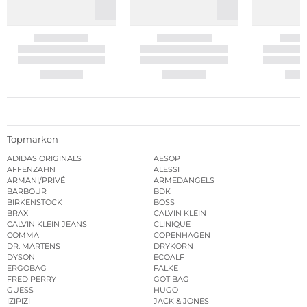
Topmarken
ADIDAS ORIGINALS
AESOP
AFFENZAHN
ALESSI
ARMANI/PRIVÉ
ARMEDANGELS
BARBOUR
BDK
BIRKENSTOCK
BOSS
BRAX
CALVIN KLEIN
CALVIN KLEIN JEANS
CLINIQUE
COMMA
COPENHAGEN
DR. MARTENS
DRYKORN
DYSON
ECOALF
ERGOBAG
FALKE
FRED PERRY
GOT BAG
GUESS
HUGO
IZIPIZI
JACK & JONES