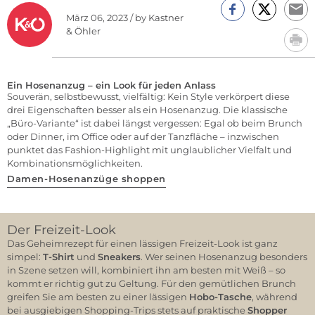
März 06, 2023 / by Kastner
& Öhler
Ein Hosenanzug – ein Look für jeden Anlass
Souverän, selbstbewusst, vielfältig: Kein Style verkörpert diese
drei Eigenschaften besser als ein Hosenanzug. Die klassische
„Büro-Variante“ ist dabei längst vergessen: Egal ob beim Brunch
oder Dinner, im Office oder auf der Tanzfläche – inzwischen
punktet das Fashion-Highlight mit unglaublicher Vielfalt und
Kombinationsmöglichkeiten.
Damen-Hosenanzüge shoppen
Der Freizeit-Look
Das Geheimrezept für einen lässigen Freizeit-Look ist ganz
simpel:
T-Shirt
und
Sneakers
. Wer seinen Hosenanzug besonders
in Szene setzen will, kombiniert ihn am besten mit Weiß – so
kommt er richtig gut zu Geltung. Für den gemütlichen Brunch
greifen Sie am besten zu einer lässigen
Hobo-Tasche
, während
bei ausgiebigen Shopping-Trips stets auf praktische
Shopper