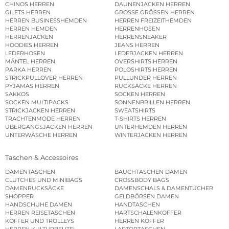
CHINOS HERREN
DAUNENJACKEN HERREN
GILETS HERREN
GROSSE GRÖSSEN HERREN
HERREN BUSINESSHEMDEN
HERREN FREIZEITHEMDEN
HERREN HEMDEN
HERRENHOSEN
HERRENJACKEN
HERRENSNEAKER
HOODIES HERREN
JEANS HERREN
LEDERHOSEN
LEDERJACKEN HERREN
MÄNTEL HERREN
OVERSHIRTS HERREN
PARKA HERREN
POLOSHIRTS HERREN
STRICKPULLOVER HERREN
PULLUNDER HERREN
PYJAMAS HERREN
RUCKSÄCKE HERREN
SAKKOS
SOCKEN HERREN
SOCKEN MULTIPACKS
SONNENBRILLEN HERREN
STRICKJACKEN HERREN
SWEATSHIRTS
TRACHTENMODE HERREN
T-SHIRTS HERREN
ÜBERGANGSJACKEN HERREN
UNTERHEMDEN HERREN
UNTERWÄSCHE HERREN
WINTERJACKEN HERREN
Taschen & Accessoires
DAMENTASCHEN
BAUCHTASCHEN DAMEN
CLUTCHES UND MINIBAGS
CROSSBODY BAGS
DAMENRUCKSÄCKE
DAMENSCHALS & DAMENTÜCHER
SHOPPER
GELDBÖRSEN DAMEN
HANDSCHUHE DAMEN
HANDTASCHEN
HERREN REISETASCHEN
HARTSCHALENKOFFER
KOFFER UND TROLLEYS
HERREN KOFFER