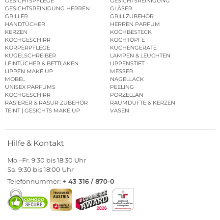
GESICHTSPFLEGE
GESICHTSREINIGUNG
GESICHTSREINIGUNG HERREN
GLÄSER
GRILLER
GRILLZUBEHÖR
HANDTÜCHER
HERREN PARFUM
KERZEN
KOCHBESTECK
KOCHGESCHIRR
KOCHTÖPFE
KÖRPERPFLEGE
KÜCHENGERÄTE
KUGELSCHREIBER
LAMPEN & LEUCHTEN
LEINTÜCHER & BETTLAKEN
LIPPENSTIFT
LIPPEN MAKE UP
MESSER
MÖBEL
NAGELLACK
UNISEX PARFUMS
PEELING
KOCHGESCHIRR
PORZELLAN
RASIERER & RASUR ZUBEHÖR
RAUMDÜFTE & KERZEN
TEINT | GESICHTS MAKE UP
VASEN
Hilfe & Kontakt
Mo.–Fr. 9:30 bis 18:30 Uhr
Sa. 9:30 bis 18:00 Uhr
Telefonnummer:
+ 43 316 / 870-0