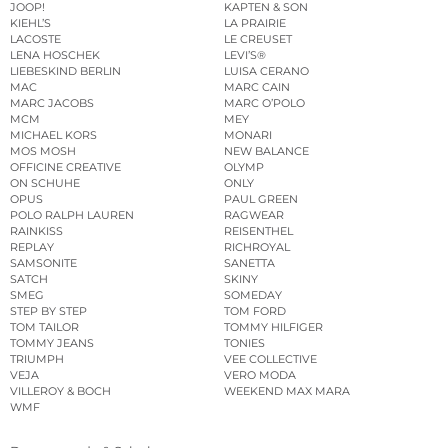
JOOP!
KAPTEN & SON
KIEHL’S
LA PRAIRIE
LACOSTE
LE CREUSET
LENA HOSCHEK
LEVI’S®
LIEBESKIND BERLIN
LUISA CERANO
MAC
MARC CAIN
MARC JACOBS
MARC O’POLO
MCM
MEY
MICHAEL KORS
MONARI
MOS MOSH
NEW BALANCE
OFFICINE CREATIVE
OLYMP
ON SCHUHE
ONLY
OPUS
PAUL GREEN
POLO RALPH LAUREN
RAGWEAR
RAINKISS
REISENTHEL
REPLAY
RICHROYAL
SAMSONITE
SANETTA
SATCH
SKINY
SMEG
SOMEDAY
STEP BY STEP
TOM FORD
TOM TAILOR
TOMMY HILFIGER
TOMMY JEANS
TONIES
TRIUMPH
VEE COLLECTIVE
VEJA
VERO MODA
VILLEROY & BOCH
WEEKEND MAX MARA
WMF