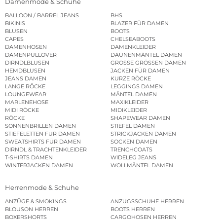
Damenmode & Schuhe
BALLOON / BARREL JEANS
BHS
BIKINIS
BLAZER FÜR DAMEN
BLUSEN
BOOTS
CAPES
CHELSEABOOTS
DAMENHOSEN
DAMENKLEIDER
DAMENPULLOVER
DAUNENMÄNTEL DAMEN
DIRNDLBLUSEN
GROSSE GRÖSSEN DAMEN
HEMDBLUSEN
JACKEN FÜR DAMEN
JEANS DAMEN
KURZE RÖCKE
LANGE RÖCKE
LEGGINGS DAMEN
LOUNGEWEAR
MÄNTEL DAMEN
MARLENEHOSE
MAXIKLEIDER
MIDI RÖCKE
MIDIKLEIDER
RÖCKE
SHAPEWEAR DAMEN
SONNENBRILLEN DAMEN
STIEFEL DAMEN
STIEFELETTEN FÜR DAMEN
STRICKJACKEN DAMEN
SWEATSHIRTS FÜR DAMEN
SOCKEN DAMEN
DIRNDL & TRACHTENKLEIDER
TRENCHCOATS
T-SHIRTS DAMEN
WIDELEG JEANS
WINTERJACKEN DAMEN
WOLLMÄNTEL DAMEN
Herrenmode & Schuhe
ANZÜGE & SMOKINGS
ANZUGSSCHUHE HERREN
BLOUSON HERREN
BOOTS HERREN
BOXERSHORTS
CARGOHOSEN HERREN