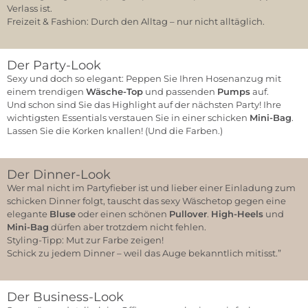
Verlass ist.
Freizeit & Fashion: Durch den Alltag – nur nicht alltäglich.
Hobo-Bag
Der Party-Look
Sexy und doch so elegant: Peppen Sie Ihren Hosenanzug mit
JETZT SHO
einem trendigen
Wäsche-Top
und passenden
Pumps
auf.
Und schon sind Sie das Highlight auf der nächsten Party! Ihre
wichtigsten Essentials verstauen Sie in einer schicken
Mini-Bag
.
Lassen Sie die Korken knallen! (Und die Farben.)
Sexy Wäsch
Der Dinner-Look
zum Hosen
Wer mal nicht im Partyfieber ist und lieber einer Einladung zum
kombiniert:
schicken Dinner folgt, tauscht das sexy Wäschetop gegen eine
elegante
Bluse
oder einen schönen
Pullover
.
High-Heels
und
Lovestories S
Mini-Bag
dürfen aber trotzdem nicht fehlen.
Styling-Tipp: Mut zur Farbe zeigen!
Schick zu jedem Dinner – weil das Auge bekanntlich mitisst.”
Hohe Schu
Der Business-Look
sorgen für