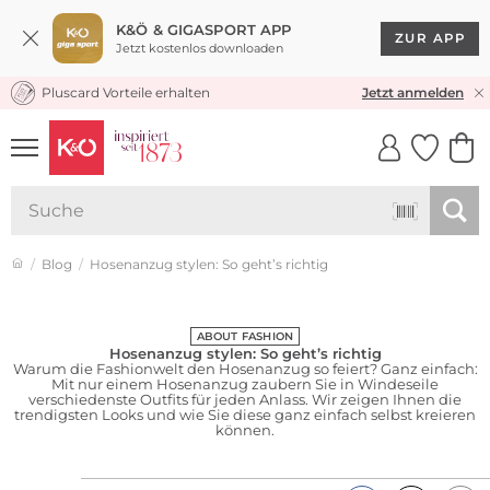
K&Ö & GIGASPORT APP
ZUR APP
Jetzt kostenlos downloaden
Pluscard Vorteile erhalten
KOSTENLOSER VERSAND* & RÜCKVERSAND
Jetzt anmelden
UNSERE APP
CLICK &
CLICK &
COLLECT
RESERVE
Blog
Hosenanzug stylen: So geht’s richtig
ABOUT FASHION
Hosenanzug stylen: So geht’s richtig
Warum die Fashionwelt den Hosenanzug so feiert? Ganz einfach:
Mit nur einem Hosenanzug zaubern Sie in Windeseile
verschiedenste Outfits für jeden Anlass. Wir zeigen Ihnen die
trendigsten Looks und wie Sie diese ganz einfach selbst kreieren
können.