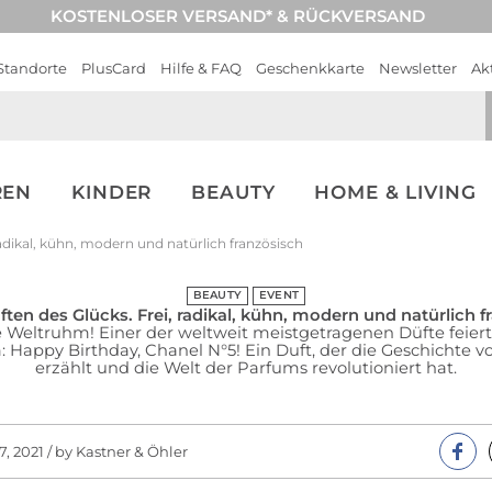
KOSTENLOSER VERSAND* & RÜCKVERSAND
Standorte
PlusCard
Hilfe & FAQ
Geschenkkarte
Newsletter
Ak
REN
KINDER
BEAUTY
HOME & LIVING
radikal, kühn, modern und natürlich französisch
BEAUTY
EVENT
ften des Glücks. Frei, radikal, kühn, modern und natürlich f
 Weltruhm! Einer der weltweit meistgetragenen Düfte feiert
: Happy Birthday, Chanel N°5! Ein Duft, der die Geschichte v
erzählt und die Welt der Parfums revolutioniert hat.
7, 2021 / by Kastner & Öhler