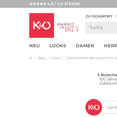
★★★★★ 4,8 / 5,0 STERNE
ZU GIGASPORT
FASHION-
UNSERE APP
CLICK &
CLICK &
TRENDS
COLLECT
RESERVE
NEU
LOOKS
DAMEN
HER
Blog
Event
5 Botschaften des Glücks. Frei, 
5 Botscha
100 Jahre
Jubiläum
Juli 0