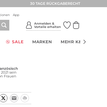
30 TAGE RÜCKGABERECHT
tionen
App
Anmelden &
Vorteile erhalten
SALE
MARKEN
MEHR K&Ö
NACH
ranzösisch
 2021 sein
on Frauen