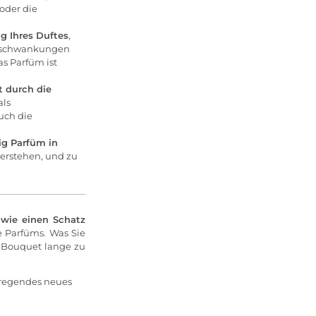
oder die
g Ihres Duftes
,
urschwankungen
as Parfüm ist
t durch die
als
uch die
ig Parfüm in
berstehen, und zu
 wie einen Schatz
le Parfüms. Was Sie
t-Bouquet lange zu
rregendes neues