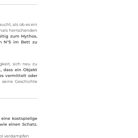
ucht, als ob es ein
amals herrschenden
ültig zum Mythos,
en N°5 im Bett zu
gkeit, sich neu zu
t, dass ein Objekt
s vermittelt oder
 seine Geschichte
eine kostspielige
wie einen Schatz.
hol verdampfen