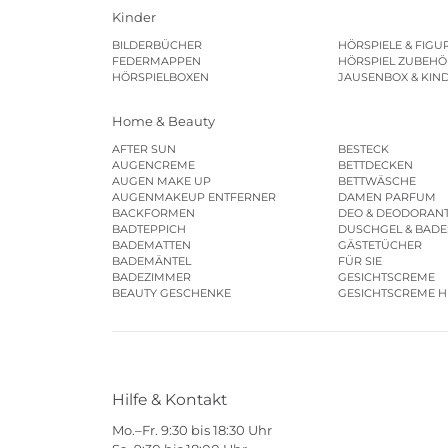
Kinder
BILDERBÜCHER
HÖRSPIELE & FIGU
FEDERMAPPEN
HÖRSPIEL ZUBEHÖ
HÖRSPIELBOXEN
JAUSENBOX & KIN
Home & Beauty
AFTER SUN
BESTECK
AUGENCREME
BETTDECKEN
AUGEN MAKE UP
BETTWÄSCHE
AUGENMAKEUP ENTFERNER
DAMEN PARFUM
BACKFORMEN
DEO & DEODORAN
BADTEPPICH
DUSCHGEL & BAD
BADEMATTEN
GÄSTETÜCHER
BADEMÄNTEL
FÜR SIE
BADEZIMMER
GESICHTSCREME
BEAUTY GESCHENKE
GESICHTSCREME 
Hilfe & Kontakt
Mo.–Fr. 9:30 bis 18:30 Uhr