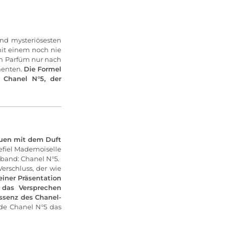
nd mysteriösesten
mit einem noch nie
in Parfüm nur nach
menten.
Die Formel
 Chanel N°5, der
auen mit dem Duft
efiel Mademoiselle
inband: Chanel N°5.
erschluss, der wie
einer Präsentation
h das Versprechen
Essenz des Chanel-
de Chanel N°5 das