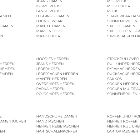
JEANS DAMEN
MIDI RÖCKE
KURZE RÖCKE
MIDIKLEIDER
LANGE RÖCKE
RÖCKE
DAMEN
LEGGINGS DAMEN
SHAPEWEAR DAM
LOUNGEWEAR
SONNENBRILLEN
 DAMEN
MÄNTEL DAMEN
STIEFEL DAMEN
MARLENEHOSE
STIEFELETTEN FÜ
EN
MAXIKLEIDER
STRICKJACKEN D
HOODIES HERREN
STRICKPULLOVER
 HERREN
JEANS HERREN
PULLUNDER HER
SHEMDEN
LEDERHOSEN
PYJAMAS HERRE
HEMDEN
LEDERJACKEN HERREN
RUCKSÄCKE HER
MÄNTEL HERREN
SAKKOS
OVERSHIRTS HERREN
SOCKEN HERREN
PARKA HERREN
SOCKEN MULTIPA
POLOSHIRTS HERREN
SONNENBRILLEN 
E
HANDSCHUHE DAMEN
KOFFER UND TRO
DAMENTÜCHER
HANDTASCHEN
HERREN KOFFER
HERREN REISETASCHEN
HERREN KULTURB
MEN
HARTSCHALENKOFFER
LAPTOPTASCHEN