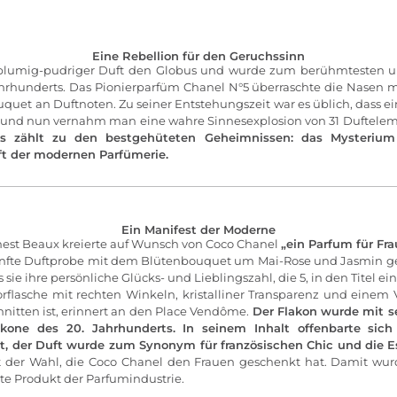
Eine Rebellion für den Geruchssinn
n blumig-pudriger Duft den Globus und wurde zum berühmtesten u
hrhunderts. Das Pionierparfüm Chanel N°5 überraschte die Nasen 
uet an Duftnoten. Zu seiner Entstehungszeit war es üblich, dass e
, und nun vernahm man eine wahre Sinnesexplosion von 31 Duftele
es zählt zu den bestgehüteten Geheimnissen: das Mysterium
uft der modernen Parfümerie.
Ein Manifest der Moderne
est Beaux kreierte auf Wunsch von Coco Chanel
„ein Parfum für Fr
fünfte Duftprobe mit dem Blütenbouquet um Mai-Rose und Jasmin g
s sie ihre persönliche Glücks- und Lieblingszahl, die 5, in den Titel e
orflasche mit rechten Winkeln, kristalliner Transparenz und einem V
nitten ist, erinnert an den Place Vendôme.
Der Flakon wurde mit s
Ikone des 20. Jahrhunderts. In seinem Inhalt offenbarte sic
it, der Duft wurde zum Synonym für französischen Chic und die 
t der Wahl, die Coco Chanel den Frauen geschenkt hat. Damit wur
ste Produkt der Parfumindustrie.