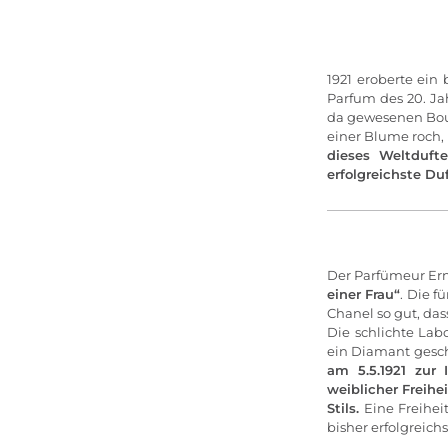
1921 eroberte ei
Parfum des 20. Ja
da gewesenen Bouq
einer Blume roch
dieses Weltduft
erfolgreichste D
Der Parfümeur Ern
einer Frau“
. Die 
Chanel so gut, das
Die schlichte Lab
ein Diamant gesch
am 5.5.1921 zur 
weiblicher Freihe
Stils.
Eine Freihei
bisher erfolgreich