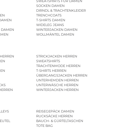
SWEATSHIRTS FÜR DAMEN
SOCKEN DAMEN
DIRNDL & TRACHTENKLEIDER
EN
TRENCHCOATS
 DAMEN
T-SHIRTS DAMEN
WIDELEG JEANS
R DAMEN
WINTERJACKEN DAMEN
AMEN
WOLLMÄNTEL DAMEN
 HERREN
STRICKJACKEN HERREN
REN
SWEATSHIRTS
N
TRACHTENMODE HERREN
REN
T-SHIRTS HERREN
ÜBERGANGSJACKEN HERREN
UNTERHEMDEN HERREN
CKS
UNTERWÄSCHE HERREN
HERREN
WINTERJACKEN HERREN
LLEYS
REISEGEPÄCK DAMEN
RUCKSÄCKE HERREN
EUTEL
BAUCH- & GÜRTELTASCHEN
TOTE BAG