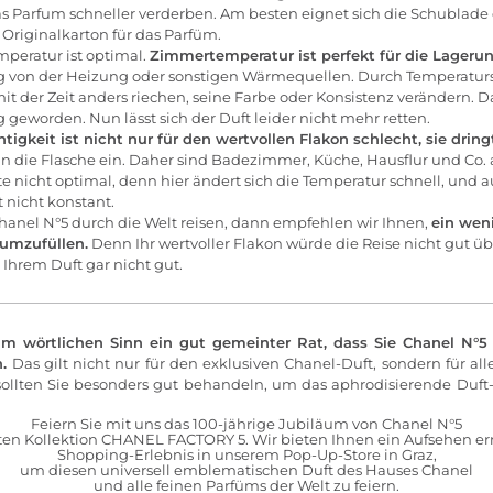
as Parfum schneller verderben. Am besten eignet sich die Schublade 
riginalkarton für das Parfüm.
mperatur ist optimal.
Zimmertemperatur ist perfekt für die Lagerun
weg von der Heizung oder sonstigen Wärmequellen. Durch Temperat
t der Zeit anders riechen, seine Farbe oder Konsistenz verändern. D
 geworden. Nun lässt sich der Duft leider nicht mehr retten.
tigkeit ist nicht nur für den wertvollen Flakon schlecht, sie dring
n die Flasche ein. Daher sind Badezimmer, Küche, Hausflur und Co. 
 nicht optimal, denn hier ändert sich die Temperatur schnell, und a
t nicht konstant.
hanel N°5 durch die Welt reisen, dann empfehlen wir Ihnen,
ein wen
 umzufüllen.
Denn Ihr wertvoller Flakon würde die Reise nicht gut ü
Ihrem Duft gar nicht gut.
 im wörtlichen Sinn ein gut gemeinter Rat, dass Sie Chanel N°5
.
Das gilt nicht nur für den exklusiven Chanel-Duft, sondern für al
sollten Sie besonders gut behandeln, um das aphrodisierende Duf
Feiern Sie mit uns das 100-jährige Jubiläum von Chanel N°5
erten Kollektion CHANEL FACTORY 5. Wir bieten Ihnen ein Aufsehen e
Shopping-Erlebnis in unserem Pop-Up-Store in Graz,
um diesen universell emblematischen Duft des Hauses Chanel
und alle feinen Parfüms der Welt zu feiern.