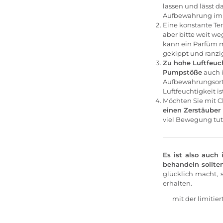
lassen und lässt d
Aufbewahrung im O
Eine konstante Te
aber bitte weit 
kann ein Parfüm mi
gekippt und ranzig
Zu hohe Luftfeuch
Pumpstöße
auch i
Aufbewahrungsorte
Luftfeuchtigkeit is
Möchten Sie mit C
einen Zerstäuber
viel Bewegung tut 
Es ist also auch
behandeln sollten
glücklich macht, 
erhalten.
mit der limiti