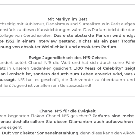
Mit Marilyn im Bett
ichzeitig mit Kubismus, Dadaismus und Surrealismus in Paris aufgeta
genstück zu diesen Kunstrichtungen wäre. Das Parfum bricht die d
Collage von Geruchsnoten.
Das erste abstrakte Parfum wird endg
oe 1952 in einem Interview gestand, nichts als ein paar Tropf
gnung von absoluter Weiblichkeit und absolutem Parfum.
Ewige Jugendlichkeit des N°5-Geistes
ndert betört Chanel N°5 die Welt und hat sich durch seine Fähi
latz in unseren Gedanken gesichert.
„100 Years of Celebrity“ zeig
 an ikonisch ist, sondern dadurch zum Leben erweckt wird, was e
aussagt.
N°5 hat es geschafft, die Jahrzehnte zu überdauern und
len: Jugend ist vor allem ein Geisteszustand!
Chanel N°5 für die Ewigkeit
hren begehrten Flakon Chanel N°5 gesichert?
Parfums sind meist 
 genau deshalb sollten Sie diesen Diamanten auch aufbewahren 
wie es geht.
 Duft vor direkter Sonneneinstrahlung
, denn diese kann den Alko