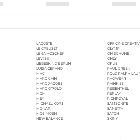
LACOSTE
OFFICINE CREATIV
LE CREUSET
OLYMP
LENA HOSCHEK
ON SCHUHE
LEVI’S®
ONLY
LIEBESKIND BERLIN
OPUS
LUISA CERANO
PAUL GREEN
MAC
POLO RALPH LAU
MARC CAIN
RAGWEAR
MARC JACOBS
RAINKISS
MARC O’POLO
REISENTHEL
MCM
REPLAY
MEY
RICHROYAL
MICHAEL KORS
SAMSONITE
MONARI
SANETTA
MOS MOSH
SATCH
NEW BALANCE
SKINY