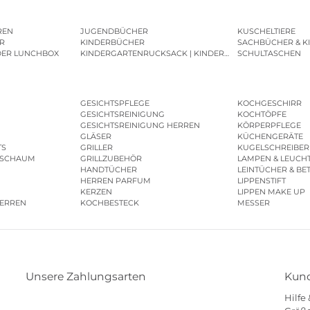
REN
JUGENDBÜCHER
KUSCHELTIERE
R
KINDERBÜCHER
SACHBÜCHER & K
DER LUNCHBOX
KINDERGARTENRUCKSACK | KINDERGARTENBEUTEL
SCHULTASCHEN
GESICHTSPFLEGE
KOCHGESCHIRR
GESICHTSREINIGUNG
KOCHTÖPFE
GESICHTSREINIGUNG HERREN
KÖRPERPFLEGE
GLÄSER
KÜCHENGERÄTE
TS
GRILLER
KUGELSCHREIBER
ESCHAUM
GRILLZUBEHÖR
LAMPEN & LEUCH
HANDTÜCHER
LEINTÜCHER & BE
HERREN PARFUM
LIPPENSTIFT
KERZEN
LIPPEN MAKE UP
HERREN
KOCHBESTECK
MESSER
Unsere Zahlungsarten
Kund
Hilfe
Klarna
Paypal
Mastercard
Visa
Diners