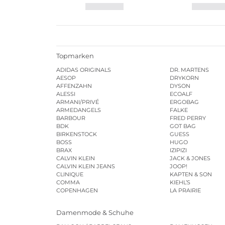
Topmarken
ADIDAS ORIGINALS
DR. MARTENS
AESOP
DRYKORN
AFFENZAHN
DYSON
ALESSI
ECOALF
ARMANI/PRIVÉ
ERGOBAG
ARMEDANGELS
FALKE
BARBOUR
FRED PERRY
BDK
GOT BAG
BIRKENSTOCK
GUESS
BOSS
HUGO
BRAX
IZIPIZI
CALVIN KLEIN
JACK & JONES
CALVIN KLEIN JEANS
JOOP!
CLINIQUE
KAPTEN & SON
COMMA
KIEHL’S
COPENHAGEN
LA PRAIRIE
Damenmode & Schuhe