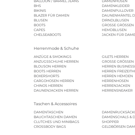
BALLOON / BARREL JEANS
DAMENHOSEN
BHS
DAMENKLEIDER
BIKINIS
DAMENPULLOVER
BLAZER FÜR DAMEN
DAUNENMÄNTEL 
BLUSEN
DIRNDLBLUSEN
BOOTS
GROSSE GRÖSSEN
CAPES
HEMDBLUSEN
CHELSEABOOTS
JACKEN FÜR DAM
Herrenmode & Schuhe
ANZÜGE & SMOKINGS
GILETS HERREN
ANZUGSSCHUHE HERREN
GROSSE GRÖSSEN
BLOUSON HERREN
HERREN BUSINES
BOOTS HERREN
HERREN FREIZEIT
BOXERSHORTS
HERREN HEMDEN
CARGOHOSEN HERREN
HERRENHOSEN
CHINOS HERREN
HERRENJACKEN
DAUNENJACKEN HERREN
HERRENSNEAKER
Taschen & Accessoires
DAMENTASCHEN
DAMENRUCKSÄCK
BAUCHTASCHEN DAMEN
DAMENSCHALS & 
CLUTCHES UND MINIBAGS
SHOPPER
CROSSBODY BAGS
GELDBÖRSEN DA