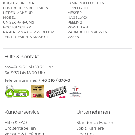
KUGELSCHREIBER
LAMPEN & LEUCHTEN
LEINTÜCHER & BETTLAKEN
LIPPENSTIFT
LIPPEN MAKE UP
MESSER
MÖBEL
NAGELLACK
UNISEX PARFUMS
PEELING
KOCHGESCHIRR
PORZELLAN
RASIERER & RASUR ZUBEHÖR
RAUMDÜFTE & KERZEN
TEINT | GESICHTS MAKE UP
VASEN
Hilfe & Kontakt
Mo.–Fr. 9:30 bis 18:30 Uhr
Sa. 9:30 bis 18:00 Uhr
Telefonnummer:
+ 43 316 / 870-0
Kundenservice
Unternehmen
Hilfe & FAQ
Standorte / Häuser
Größentabellen
Job & Karriere
Versand & Lieferung
Über uns