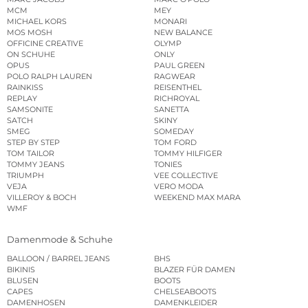
MCM
MEY
MICHAEL KORS
MONARI
MOS MOSH
NEW BALANCE
OFFICINE CREATIVE
OLYMP
ON SCHUHE
ONLY
OPUS
PAUL GREEN
POLO RALPH LAUREN
RAGWEAR
RAINKISS
REISENTHEL
REPLAY
RICHROYAL
SAMSONITE
SANETTA
SATCH
SKINY
SMEG
SOMEDAY
STEP BY STEP
TOM FORD
TOM TAILOR
TOMMY HILFIGER
TOMMY JEANS
TONIES
TRIUMPH
VEE COLLECTIVE
VEJA
VERO MODA
VILLEROY & BOCH
WEEKEND MAX MARA
WMF
Damenmode & Schuhe
BALLOON / BARREL JEANS
BHS
BIKINIS
BLAZER FÜR DAMEN
BLUSEN
BOOTS
CAPES
CHELSEABOOTS
DAMENHOSEN
DAMENKLEIDER