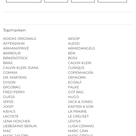
Topmarken
ADIDAS ORIGINALS
AESOP
AFFENZAHN
ALESSI
ARMANI/PRIVÉ
ARMEDANGELS
BARBOUR
BDK
BIRKENSTOCK
BOSS
BRAX
CALVIN KLEIN
CALVIN KLEIN JEANS
CLINIQUE
COMMA
COPENHAGEN
DR. MARTENS
DRYKORN
DYSON
ECOALF
ERGOBAG
FALKE
FRED PERRY
GOT BAG
GUESS
HUGO
IZIPIZI
JACK & JONES
JOOP!
KAPTEN & SON
KIEHL’S
LA PRAIRIE
LACOSTE
LE CREUSET
LENA HOSCHEK
LEVI’S®
LIEBESKIND BERLIN
LUISA CERANO
MAC
MARC CAIN
MARC JACOBS
MARC O’POLO