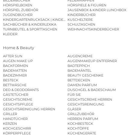
BILDERBÜCHER
FEDERMAPPEN
HÖRSPIELBOXEN
HÖRSPIELE & FIGUREN
HÖRSPIEL ZUBEHÖR
JAUSENBOX & KINDER LUNCHBOX
JUGENDBÜCHER
KINDERBÜCHER
KINDERGARTENRUCKSACK | KINDERGARTENBEUTEL
KUSCHELTIERE
SACHBÜCHER & KINDERLEXIKA
SCHULTASCHEN
TURNBEUTEL & SPORTTASCHEN
WEIHNACHTSKINDERBÜCHER
KLEIDER
Home & Beauty
AFTER SUN
AUGENCREME
AUGEN MAKE UP
AUGENMAKEUP ENTFERNER
BACKFORMEN
BADTEPPICH
BADEMATTEN
BADEMÄNTEL
BADEZIMMER
BEAUTY GESCHENKE
BESTECK
BETTDECKEN
BETTWÄSCHE
DAMEN PARFUM
DEO & DEODORANTS
DUSCHGEL & BADESCHAUM
GÄSTETÜCHER
FÜR SIE
GESICHTSCREME
GESICHTSCREME HERREN
GESICHTSPFLEGE
GESICHTSREINIGUNG
GESICHTSREINIGUNG HERREN
GLÄSER
GRILLER
GRILLZUBEHÖR
HANDTÜCHER
HERREN PARFUM
KERZEN
KOCHBESTECK
KOCHGESCHIRR
KOCHTÖPFE
KÖRPERPFLEGE
KÜCHENGERÄTE