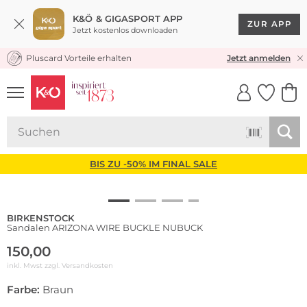
K&Ö & GIGASPORT APP
ZUR APP
Jetzt kostenlos downloaden
Pluscard Vorteile erhalten
KOSTENLOSER VERSAND* & RÜCKVERSAND
Jetzt anmelden
UNSERE APP
CLICK &
CLICK &
COLLECT
RESERVE
BIS ZU -50% IM FINAL SALE
BIRKENSTOCK
Sandalen ARIZONA WIRE BUCKLE NUBUCK
150,00
inkl. Mwst zzgl.
Versandkosten
Farbe:
Braun