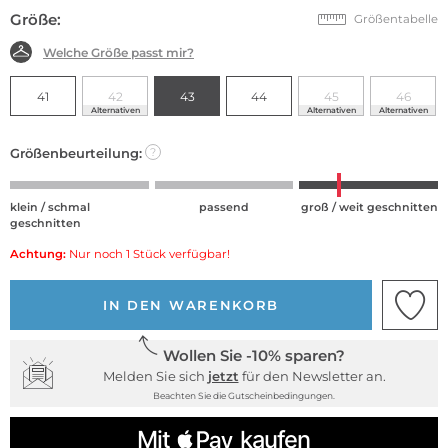
Größe:
Größentabelle
Welche Größe passt mir?
41
42
43
44
45
46
Alternativen
Alternativen
Alternativen
Größenbeurteilung:
?
klein / schmal
passend
groß / weit geschnitten
geschnitten
Achtung:
Nur noch 1 Stück verfügbar!
IN DEN WARENKORB
Wollen Sie -10% sparen?
Melden Sie sich
jetzt
für den Newsletter an.
Beachten Sie die Gutscheinbedingungen.