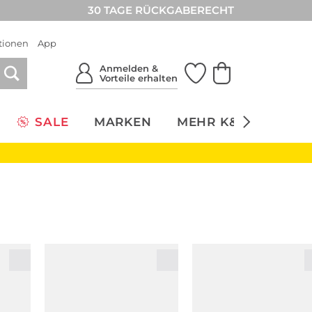
30 TAGE RÜCKGABERECHT
tionen
App
Anmelden &
Vorteile erhalten
SALE
MARKEN
MEHR K&Ö
NACH