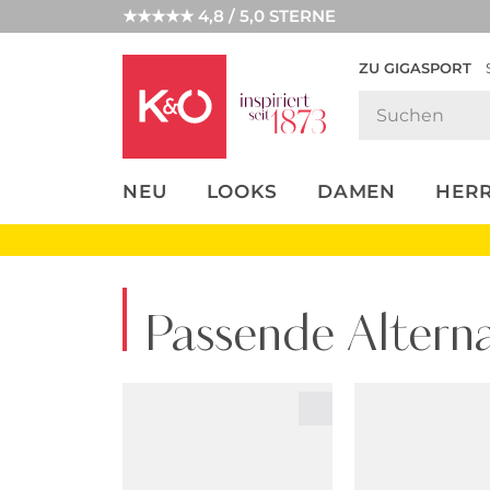
★★★★★ 4,8 / 5,0 STERNE
ZU GIGASPORT
FASHION-
UNSERE APP
CLICK &
CLICK &
TRENDS
COLLECT
RESERVE
NEU
LOOKS
DAMEN
HER
Passende Alterna