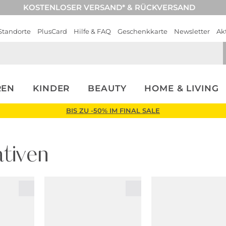
KOSTENLOSER VERSAND* & RÜCKVERSAND
Standorte
PlusCard
Hilfe & FAQ
Geschenkkarte
Newsletter
Ak
REN
KINDER
BEAUTY
HOME & LIVING
BIS ZU -50% IM FINAL SALE
tiven