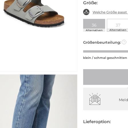
Größe:
Welche Größe passt
36
37
Alternativen
Alternativen
Größenbeurteilung:
?
klein / schmal geschnitten
Meld
Lieferoption: