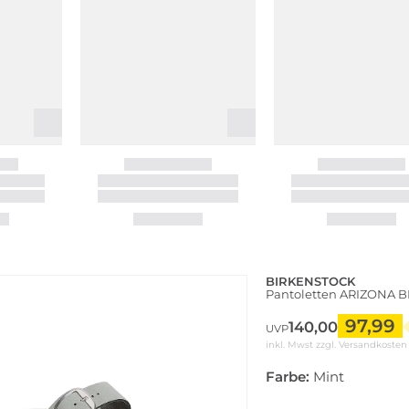
BIRKENSTOCK
Pantoletten ARIZONA 
97,99
140,00
UVP
inkl. Mwst zzgl.
Versandkosten
Farbe:
Mint