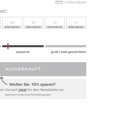
Größentabelle
 mir?
38
39
40
41
Alternativen
Alternativen
Alternativen
Alternativen
passend
groß / weit geschnitten
AUSVERKAUFT
Wollen Sie -10% sparen?
en Sie sich
jetzt
für den Newsletter an.
Beachten Sie die Gutscheinbedingungen.