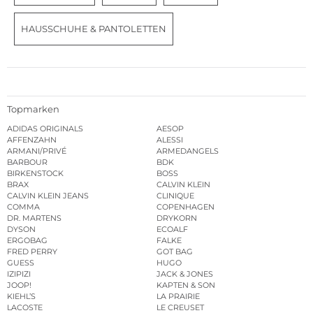
HAUSSCHUHE & PANTOLETTEN
Topmarken
ADIDAS ORIGINALS
AESOP
AFFENZAHN
ALESSI
ARMANI/PRIVÉ
ARMEDANGELS
BARBOUR
BDK
BIRKENSTOCK
BOSS
BRAX
CALVIN KLEIN
CALVIN KLEIN JEANS
CLINIQUE
COMMA
COPENHAGEN
DR. MARTENS
DRYKORN
DYSON
ECOALF
ERGOBAG
FALKE
FRED PERRY
GOT BAG
GUESS
HUGO
IZIPIZI
JACK & JONES
JOOP!
KAPTEN & SON
KIEHL’S
LA PRAIRIE
LACOSTE
LE CREUSET