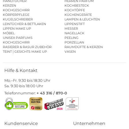
HANDTÜCHER
HERREN PARFUM
KERZEN
KOCHBESTECK
KOCHGESCHIRR
KOCHTÖPFE
KÖRPERPFLEGE
KÜCHENGERÄTE
KUGELSCHREIBER
LAMPEN & LEUCHTEN
LEINTÜCHER & BETTLAKEN
LIPPENSTIFT
LIPPEN MAKE UP
MESSER
MÖBEL
NAGELLACK
UNISEX PARFUMS
PEELING
KOCHGESCHIRR
PORZELLAN
RASIERER & RASUR ZUBEHÖR
RAUMDÜFTE & KERZEN
TEINT | GESICHTS MAKE UP
VASEN
Hilfe & Kontakt
Mo.–Fr. 9:30 bis 18:30 Uhr
Sa. 9:30 bis 18:00 Uhr
Telefonnummer:
+ 43 316 / 870-0
Kundenservice
Unternehmen