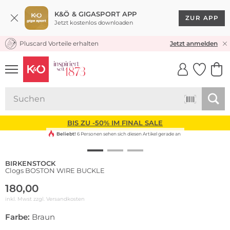
K&Ö & GIGASPORT APP
ZUR APP
Jetzt kostenlos downloaden
Pluscard Vorteile erhalten
KOSTENLOSER VERSAND* & RÜCKVERSAND
Jetzt anmelden
UNSERE APP
CLICK &
CLICK &
COLLECT
RESERVE
BIS ZU -50% IM FINAL SALE
Beliebt!
6 Personen sehen sich diesen Artikel gerade an
BIRKENSTOCK
Clogs BOSTON WIRE BUCKLE
180,00
inkl. Mwst zzgl.
Versandkosten
Farbe:
Braun