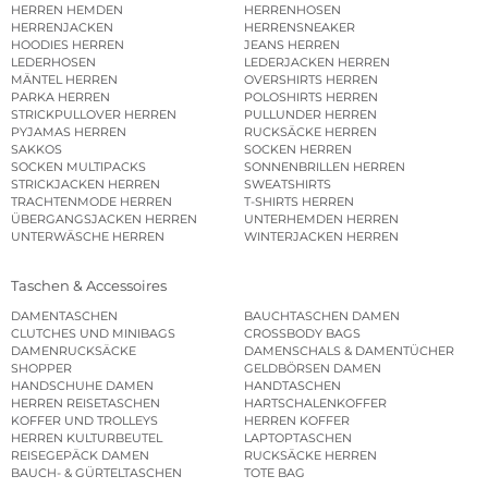
HERREN HEMDEN
HERRENHOSEN
HERRENJACKEN
HERRENSNEAKER
HOODIES HERREN
JEANS HERREN
LEDERHOSEN
LEDERJACKEN HERREN
MÄNTEL HERREN
OVERSHIRTS HERREN
PARKA HERREN
POLOSHIRTS HERREN
STRICKPULLOVER HERREN
PULLUNDER HERREN
PYJAMAS HERREN
RUCKSÄCKE HERREN
SAKKOS
SOCKEN HERREN
SOCKEN MULTIPACKS
SONNENBRILLEN HERREN
STRICKJACKEN HERREN
SWEATSHIRTS
TRACHTENMODE HERREN
T-SHIRTS HERREN
ÜBERGANGSJACKEN HERREN
UNTERHEMDEN HERREN
UNTERWÄSCHE HERREN
WINTERJACKEN HERREN
Taschen & Accessoires
DAMENTASCHEN
BAUCHTASCHEN DAMEN
CLUTCHES UND MINIBAGS
CROSSBODY BAGS
DAMENRUCKSÄCKE
DAMENSCHALS & DAMENTÜCHER
SHOPPER
GELDBÖRSEN DAMEN
HANDSCHUHE DAMEN
HANDTASCHEN
HERREN REISETASCHEN
HARTSCHALENKOFFER
KOFFER UND TROLLEYS
HERREN KOFFER
HERREN KULTURBEUTEL
LAPTOPTASCHEN
REISEGEPÄCK DAMEN
RUCKSÄCKE HERREN
BAUCH- & GÜRTELTASCHEN
TOTE BAG