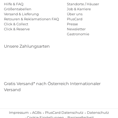
Hilfe & FAQ
Standorte / Häuser
Größentabellen
Job & Karriere
Versand & Lieferung
Über uns
Retouren & Reklamationen FAQ
PlusCard
Click & Collect
Presse
Click & Reserve
Newsletter
Gastronomie
Unsere Zahlungsarten
Klarna
Paypal
Mastercard
Visa
Diners
Eps
Shop
Applepay
Amazon
Gratis Versand* nach Österreich Internationaler
Versand
Impressum
AGBs
PlusCard Datenschutz
Datenschutz
Cookie Einstellungen
Barrierefreiheit