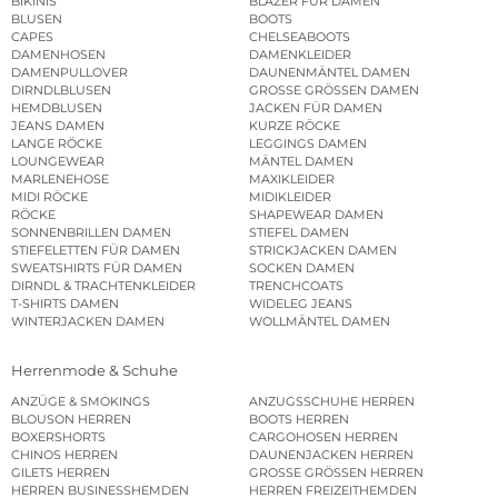
BIKINIS
BLAZER FÜR DAMEN
BLUSEN
BOOTS
CAPES
CHELSEABOOTS
DAMENHOSEN
DAMENKLEIDER
DAMENPULLOVER
DAUNENMÄNTEL DAMEN
DIRNDLBLUSEN
GROSSE GRÖSSEN DAMEN
HEMDBLUSEN
JACKEN FÜR DAMEN
JEANS DAMEN
KURZE RÖCKE
LANGE RÖCKE
LEGGINGS DAMEN
LOUNGEWEAR
MÄNTEL DAMEN
MARLENEHOSE
MAXIKLEIDER
MIDI RÖCKE
MIDIKLEIDER
RÖCKE
SHAPEWEAR DAMEN
SONNENBRILLEN DAMEN
STIEFEL DAMEN
STIEFELETTEN FÜR DAMEN
STRICKJACKEN DAMEN
SWEATSHIRTS FÜR DAMEN
SOCKEN DAMEN
DIRNDL & TRACHTENKLEIDER
TRENCHCOATS
T-SHIRTS DAMEN
WIDELEG JEANS
WINTERJACKEN DAMEN
WOLLMÄNTEL DAMEN
Herrenmode & Schuhe
ANZÜGE & SMOKINGS
ANZUGSSCHUHE HERREN
BLOUSON HERREN
BOOTS HERREN
BOXERSHORTS
CARGOHOSEN HERREN
CHINOS HERREN
DAUNENJACKEN HERREN
GILETS HERREN
GROSSE GRÖSSEN HERREN
HERREN BUSINESSHEMDEN
HERREN FREIZEITHEMDEN