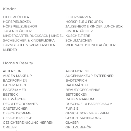
Kinder
BILDERBÜCHER
FEDERMAPPEN
HÖRSPIELBOXEN
HÖRSPIELE & FIGUREN
HÖRSPIEL ZUBEHÖR
JAUSENBOX & KINDER LUNCHBOX
JUGENDBÜCHER
KINDERBÜCHER
KINDERGARTENRUCKSACK | KINDERGARTENBEUTEL
KUSCHELTIERE
SACHBÜCHER & KINDERLEXIKA
SCHULTASCHEN
TURNBEUTEL & SPORTTASCHEN
WEIHNACHTSKINDERBÜCHER
KLEIDER
Home & Beauty
AFTER SUN
AUGENCREME
AUGEN MAKE UP
AUGENMAKEUP ENTFERNER
BACKFORMEN
BADTEPPICH
BADEMATTEN
BADEMÄNTEL
BADEZIMMER
BEAUTY GESCHENKE
BESTECK
BETTDECKEN
BETTWÄSCHE
DAMEN PARFUM
DEO & DEODORANTS
DUSCHGEL & BADESCHAUM
GÄSTETÜCHER
FÜR SIE
GESICHTSCREME
GESICHTSCREME HERREN
GESICHTSPFLEGE
GESICHTSREINIGUNG
GESICHTSREINIGUNG HERREN
GLÄSER
GRILLER
GRILLZUBEHÖR