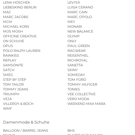
LENA HOSCHEK
LEVI’S®
LIEBESKIND BERLIN
LUISA CERANO
MAC
MARC CAIN
MARC JACOBS
MARC O’POLO
MCM
MEY
MICHAEL KORS
MONARI
MOS MOSH
NEW BALANCE
OFFICINE CREATIVE
OLYMP
ON SCHUHE
ONLY
OPUS
PAUL GREEN
POLO RALPH LAUREN
RAGWEAR
RAINKISS
REISENTHEL
REPLAY
RICHROYAL
SAMSONITE
SANETTA
SATCH
SKINY
SMEG
SOMEDAY
STEP BY STEP
TOM FORD
TOM TAILOR
TOMMY HILFIGER
TOMMY JEANS
TONIES
TRIUMPH
VEE COLLECTIVE
VEJA
VERO MODA
VILLEROY & BOCH
WEEKEND MAX MARA
WMF
Damenmode & Schuhe
BALLOON / BARREL JEANS
BHS