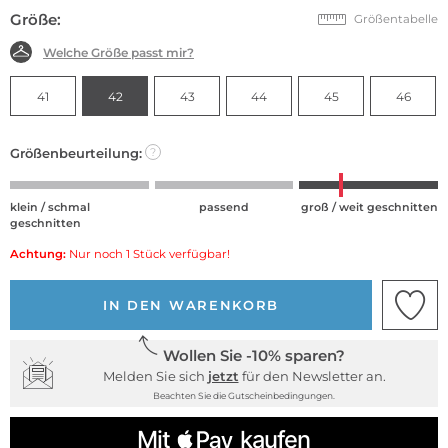
Größe:
Größentabelle
Welche Größe passt mir?
41
42
43
44
45
46
Größenbeurteilung:
?
klein / schmal
passend
groß / weit geschnitten
geschnitten
Achtung:
Nur noch 1 Stück verfügbar!
IN DEN WARENKORB
Wollen Sie -10% sparen?
Melden Sie sich
jetzt
für den Newsletter an.
Beachten Sie die Gutscheinbedingungen.