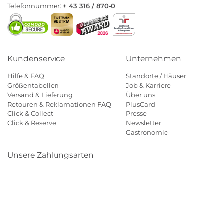
Telefonnummer:
+ 43 316 / 870-0
Kundenservice
Unternehmen
Hilfe & FAQ
Standorte / Häuser
Größentabellen
Job & Karriere
Versand & Lieferung
Über uns
Retouren & Reklamationen FAQ
PlusCard
Click & Collect
Presse
Click & Reserve
Newsletter
Gastronomie
Unsere Zahlungsarten
Klarna
Paypal
Mastercard
Visa
Diners
Eps
Shop
Applepay
Amazon