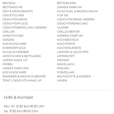
BESTECK
BETTDECKEN
BETTWÄSCHE
DAMEN PARFUM
DEO & DEODORANTS
DUSCHGEL & BADESCHAUM
GÄSTETÜCHER
FÜR SIE
GESICHTSCREME
GESICHTSCREME HERREN
GESICHTSPFLEGE
GESICHTSREINIGUNG
GESICHTSREINIGUNG HERREN
GLÄSER
GRILLER
GRILLZUBEHÖR
HANDTÜCHER
HERREN PARFUM
KERZEN
KOCHBESTECK
KOCHGESCHIRR
KOCHTÖPFE
KÖRPERPFLEGE
KÜCHENGERÄTE
KUGELSCHREIBER
LAMPEN & LEUCHTEN
LEINTÜCHER & BETTLAKEN
LIPPENSTIFT
LIPPEN MAKE UP
MESSER
MÖBEL
NAGELLACK
UNISEX PARFUMS
PEELING
KOCHGESCHIRR
PORZELLAN
RASIERER & RASUR ZUBEHÖR
RAUMDÜFTE & KERZEN
TEINT | GESICHTS MAKE UP
VASEN
Hilfe & Kontakt
Mo.–Fr. 9:30 bis 18:30 Uhr
Sa. 9:30 bis 18:00 Uhr