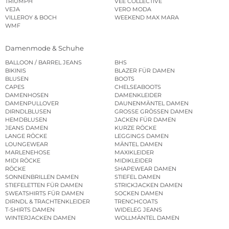
TRIUMPH
VEE COLLECTIVE
VEJA
VERO MODA
VILLEROY & BOCH
WEEKEND MAX MARA
WMF
Damenmode & Schuhe
BALLOON / BARREL JEANS
BHS
BIKINIS
BLAZER FÜR DAMEN
BLUSEN
BOOTS
CAPES
CHELSEABOOTS
DAMENHOSEN
DAMENKLEIDER
DAMENPULLOVER
DAUNENMÄNTEL DAMEN
DIRNDLBLUSEN
GROSSE GRÖSSEN DAMEN
HEMDBLUSEN
JACKEN FÜR DAMEN
JEANS DAMEN
KURZE RÖCKE
LANGE RÖCKE
LEGGINGS DAMEN
LOUNGEWEAR
MÄNTEL DAMEN
MARLENEHOSE
MAXIKLEIDER
MIDI RÖCKE
MIDIKLEIDER
RÖCKE
SHAPEWEAR DAMEN
SONNENBRILLEN DAMEN
STIEFEL DAMEN
STIEFELETTEN FÜR DAMEN
STRICKJACKEN DAMEN
SWEATSHIRTS FÜR DAMEN
SOCKEN DAMEN
DIRNDL & TRACHTENKLEIDER
TRENCHCOATS
T-SHIRTS DAMEN
WIDELEG JEANS
WINTERJACKEN DAMEN
WOLLMÄNTEL DAMEN