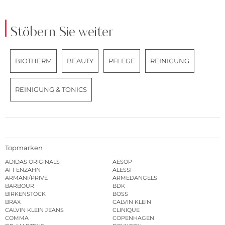
Stöbern Sie weiter
BIOTHERM
BEAUTY
PFLEGE
REINIGUNG
REINIGUNG & TONICS
Topmarken
ADIDAS ORIGINALS
AESOP
AFFENZAHN
ALESSI
ARMANI/PRIVÉ
ARMEDANGELS
BARBOUR
BDK
BIRKENSTOCK
BOSS
BRAX
CALVIN KLEIN
CALVIN KLEIN JEANS
CLINIQUE
COMMA
COPENHAGEN