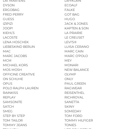
DR. MARTENS
DRYKORN
DYSON
ECOALF
ERGOBAG
FALKE
FRED PERRY
GOT BAG
GUESS
HUGO
IZIPIZI
JACK & JONES
JOOP!
KAPTEN & SON
KIEHL’S
LA PRAIRIE
LACOSTE
LE CREUSET
LENA HOSCHEK
LEVI’S®
LIEBESKIND BERLIN
LUISA CERANO
MAC
MARC CAIN
MARC JACOBS
MARC O’POLO
MCM
MEY
MICHAEL KORS
MONARI
MOS MOSH
NEW BALANCE
OFFICINE CREATIVE
OLYMP
ON SCHUHE
ONLY
OPUS
PAUL GREEN
POLO RALPH LAUREN
RAGWEAR
RAINKISS
REISENTHEL
REPLAY
RICHROYAL
SAMSONITE
SANETTA
SATCH
SKINY
SMEG
SOMEDAY
STEP BY STEP
TOM FORD
TOM TAILOR
TOMMY HILFIGER
TOMMY JEANS
TONIES