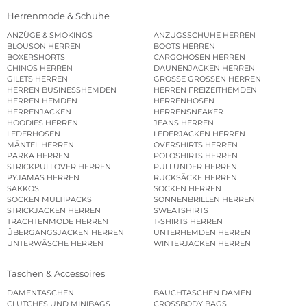
Herrenmode & Schuhe
ANZÜGE & SMOKINGS
ANZUGSSCHUHE HERREN
BLOUSON HERREN
BOOTS HERREN
BOXERSHORTS
CARGOHOSEN HERREN
CHINOS HERREN
DAUNENJACKEN HERREN
GILETS HERREN
GROSSE GRÖSSEN HERREN
HERREN BUSINESSHEMDEN
HERREN FREIZEITHEMDEN
HERREN HEMDEN
HERRENHOSEN
HERRENJACKEN
HERRENSNEAKER
HOODIES HERREN
JEANS HERREN
LEDERHOSEN
LEDERJACKEN HERREN
MÄNTEL HERREN
OVERSHIRTS HERREN
PARKA HERREN
POLOSHIRTS HERREN
STRICKPULLOVER HERREN
PULLUNDER HERREN
PYJAMAS HERREN
RUCKSÄCKE HERREN
SAKKOS
SOCKEN HERREN
SOCKEN MULTIPACKS
SONNENBRILLEN HERREN
STRICKJACKEN HERREN
SWEATSHIRTS
TRACHTENMODE HERREN
T-SHIRTS HERREN
ÜBERGANGSJACKEN HERREN
UNTERHEMDEN HERREN
UNTERWÄSCHE HERREN
WINTERJACKEN HERREN
Taschen & Accessoires
DAMENTASCHEN
BAUCHTASCHEN DAMEN
CLUTCHES UND MINIBAGS
CROSSBODY BAGS