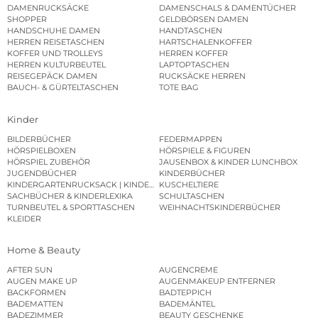
DAMENRUCKSÄCKE
DAMENSCHALS & DAMENTÜCHER
SHOPPER
GELDBÖRSEN DAMEN
HANDSCHUHE DAMEN
HANDTASCHEN
HERREN REISETASCHEN
HARTSCHALENKOFFER
KOFFER UND TROLLEYS
HERREN KOFFER
HERREN KULTURBEUTEL
LAPTOPTASCHEN
REISEGEPÄCK DAMEN
RUCKSÄCKE HERREN
BAUCH- & GÜRTELTASCHEN
TOTE BAG
Kinder
BILDERBÜCHER
FEDERMAPPEN
HÖRSPIELBOXEN
HÖRSPIELE & FIGUREN
HÖRSPIEL ZUBEHÖR
JAUSENBOX & KINDER LUNCHBOX
JUGENDBÜCHER
KINDERBÜCHER
KINDERGARTENRUCKSACK | KINDERGARTENBEUTEL
KUSCHELTIERE
SACHBÜCHER & KINDERLEXIKA
SCHULTASCHEN
TURNBEUTEL & SPORTTASCHEN
WEIHNACHTSKINDERBÜCHER
KLEIDER
Home & Beauty
AFTER SUN
AUGENCREME
AUGEN MAKE UP
AUGENMAKEUP ENTFERNER
BACKFORMEN
BADTEPPICH
BADEMATTEN
BADEMÄNTEL
BADEZIMMER
BEAUTY GESCHENKE