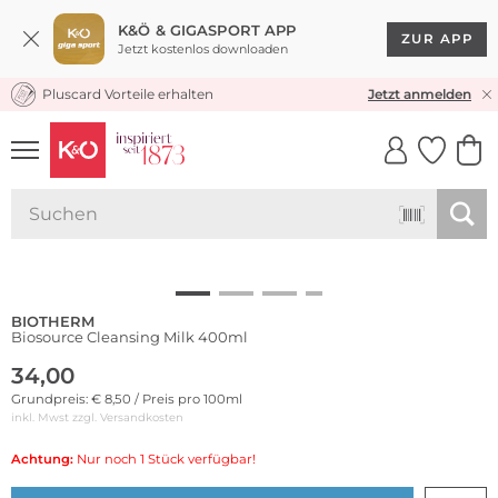
K&Ö & GIGASPORT APP
ZUR APP
Jetzt kostenlos downloaden
Pluscard Vorteile erhalten
KOSTENLOSER VERSAND* & RÜCKVERSAND
Jetzt anmelden
UNSERE APP
CLICK &
CLICK &
COLLECT
RESERVE
BIOTHERM
Biosource Cleansing Milk 400ml
34,00
Grundpreis: € 8,50 / Preis pro 100ml
inkl. Mwst zzgl.
Versandkosten
Achtung:
Nur noch 1 Stück verfügbar!