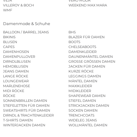
VEJA
VERO MODA
VILLEROY & BOCH
WEEKEND MAX MARA
WMF
Damenmode & Schuhe
BALLOON / BARREL JEANS
BHS
BIKINIS
BLAZER FÜR DAMEN
BLUSEN
BOOTS
CAPES
CHELSEABOOTS
DAMENHOSEN
DAMENKLEIDER
DAMENPULLOVER
DAUNENMÄNTEL DAMEN
DIRNDLBLUSEN
GROSSE GRÖSSEN DAMEN
HEMDBLUSEN
JACKEN FÜR DAMEN
JEANS DAMEN
KURZE RÖCKE
LANGE RÖCKE
LEGGINGS DAMEN
LOUNGEWEAR
MÄNTEL DAMEN
MARLENEHOSE
MAXIKLEIDER
MIDI RÖCKE
MIDIKLEIDER
RÖCKE
SHAPEWEAR DAMEN
SONNENBRILLEN DAMEN
STIEFEL DAMEN
STIEFELETTEN FÜR DAMEN
STRICKJACKEN DAMEN
SWEATSHIRTS FÜR DAMEN
SOCKEN DAMEN
DIRNDL & TRACHTENKLEIDER
TRENCHCOATS
T-SHIRTS DAMEN
WIDELEG JEANS
WINTERJACKEN DAMEN
WOLLMÄNTEL DAMEN