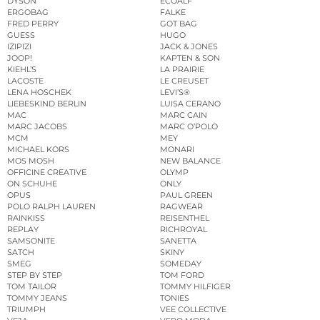
DYSON
ECOALF
ERGOBAG
FALKE
FRED PERRY
GOT BAG
GUESS
HUGO
IZIPIZI
JACK & JONES
JOOP!
KAPTEN & SON
KIEHL’S
LA PRAIRIE
LACOSTE
LE CREUSET
LENA HOSCHEK
LEVI’S®
LIEBESKIND BERLIN
LUISA CERANO
MAC
MARC CAIN
MARC JACOBS
MARC O’POLO
MCM
MEY
MICHAEL KORS
MONARI
MOS MOSH
NEW BALANCE
OFFICINE CREATIVE
OLYMP
ON SCHUHE
ONLY
OPUS
PAUL GREEN
POLO RALPH LAUREN
RAGWEAR
RAINKISS
REISENTHEL
REPLAY
RICHROYAL
SAMSONITE
SANETTA
SATCH
SKINY
SMEG
SOMEDAY
STEP BY STEP
TOM FORD
TOM TAILOR
TOMMY HILFIGER
TOMMY JEANS
TONIES
TRIUMPH
VEE COLLECTIVE