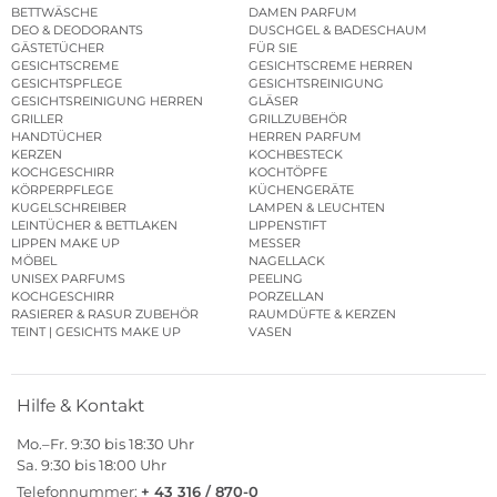
BETTWÄSCHE
DAMEN PARFUM
DEO & DEODORANTS
DUSCHGEL & BADESCHAUM
GÄSTETÜCHER
FÜR SIE
GESICHTSCREME
GESICHTSCREME HERREN
GESICHTSPFLEGE
GESICHTSREINIGUNG
GESICHTSREINIGUNG HERREN
GLÄSER
GRILLER
GRILLZUBEHÖR
HANDTÜCHER
HERREN PARFUM
KERZEN
KOCHBESTECK
KOCHGESCHIRR
KOCHTÖPFE
KÖRPERPFLEGE
KÜCHENGERÄTE
KUGELSCHREIBER
LAMPEN & LEUCHTEN
LEINTÜCHER & BETTLAKEN
LIPPENSTIFT
LIPPEN MAKE UP
MESSER
MÖBEL
NAGELLACK
UNISEX PARFUMS
PEELING
KOCHGESCHIRR
PORZELLAN
RASIERER & RASUR ZUBEHÖR
RAUMDÜFTE & KERZEN
TEINT | GESICHTS MAKE UP
VASEN
Hilfe & Kontakt
Mo.–Fr. 9:30 bis 18:30 Uhr
Sa. 9:30 bis 18:00 Uhr
Telefonnummer:
+ 43 316 / 870-0