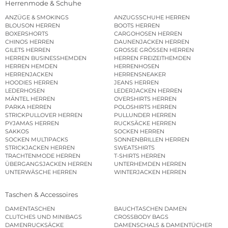
Herrenmode & Schuhe
ANZÜGE & SMOKINGS
ANZUGSSCHUHE HERREN
BLOUSON HERREN
BOOTS HERREN
BOXERSHORTS
CARGOHOSEN HERREN
CHINOS HERREN
DAUNENJACKEN HERREN
GILETS HERREN
GROSSE GRÖSSEN HERREN
HERREN BUSINESSHEMDEN
HERREN FREIZEITHEMDEN
HERREN HEMDEN
HERRENHOSEN
HERRENJACKEN
HERRENSNEAKER
HOODIES HERREN
JEANS HERREN
LEDERHOSEN
LEDERJACKEN HERREN
MÄNTEL HERREN
OVERSHIRTS HERREN
PARKA HERREN
POLOSHIRTS HERREN
STRICKPULLOVER HERREN
PULLUNDER HERREN
PYJAMAS HERREN
RUCKSÄCKE HERREN
SAKKOS
SOCKEN HERREN
SOCKEN MULTIPACKS
SONNENBRILLEN HERREN
STRICKJACKEN HERREN
SWEATSHIRTS
TRACHTENMODE HERREN
T-SHIRTS HERREN
ÜBERGANGSJACKEN HERREN
UNTERHEMDEN HERREN
UNTERWÄSCHE HERREN
WINTERJACKEN HERREN
Taschen & Accessoires
DAMENTASCHEN
BAUCHTASCHEN DAMEN
CLUTCHES UND MINIBAGS
CROSSBODY BAGS
DAMENRUCKSÄCKE
DAMENSCHALS & DAMENTÜCHER