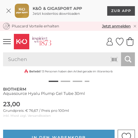
K&Ö & GIGASPORT APP
ZUR APP
Jetzt kostenlos downloaden
Pluscard Vorteile erhalten
KOSTENLOSER VERSAND* & RÜCKVERSAND
Jetzt anmelden
UNSERE APP
CLICK &
CLICK &
COLLECT
RESERVE
Beliebt!
13 Personen haben den Artikel gerade im Warenkorb
BIOTHERM
Aquasource Hyalu Plump Gel Tube 30ml
23,00
Grundpreis: € 76,67 / Preis pro 100ml
inkl. Mwst zzgl.
Versandkosten
IN DEN WARENKORB