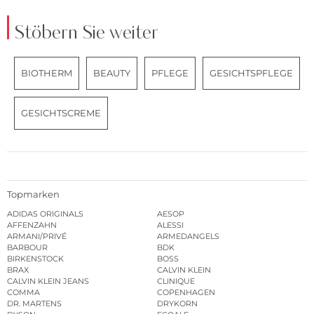
Stöbern Sie weiter
BIOTHERM
BEAUTY
PFLEGE
GESICHTSPFLEGE
GESICHTSCREME
Topmarken
ADIDAS ORIGINALS
AESOP
AFFENZAHN
ALESSI
ARMANI/PRIVÉ
ARMEDANGELS
BARBOUR
BDK
BIRKENSTOCK
BOSS
BRAX
CALVIN KLEIN
CALVIN KLEIN JEANS
CLINIQUE
COMMA
COPENHAGEN
DR. MARTENS
DRYKORN