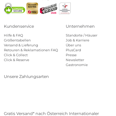
Kundenservice
Unternehmen
Hilfe & FAQ
Standorte / Häuser
Größentabellen
Job & Karriere
Versand & Lieferung
Über uns
Retouren & Reklamationen FAQ
PlusCard
Click & Collect
Presse
Click & Reserve
Newsletter
Gastronomie
Unsere Zahlungsarten
Klarna
Paypal
Mastercard
Visa
Diners
Eps
Shop
Applepay
Amazon
Gratis Versand* nach Österreich Internationaler