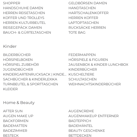
SHOPPER
GELDBÖRSEN DAMEN
HANDSCHUHE DAMEN
HANDTASCHEN
HERREN REISETASCHEN
HARTSCHALENKOFFER
KOFFER UND TROLLEYS
HERREN KOFFER
HERREN KULTURBEUTEL
LAPTOPTASCHEN
REISEGEPÄCK DAMEN
RUCKSÄCKE HERREN
BAUCH- & GÜRTELTASCHEN
TOTE BAG
Kinder
BILDERBÜCHER
FEDERMAPPEN
HÖRSPIELBOXEN
HÖRSPIELE & FIGUREN
HÖRSPIEL ZUBEHÖR
JAUSENBOX & KINDER LUNCHBOX
JUGENDBÜCHER
KINDERBÜCHER
KINDERGARTENRUCKSACK | KINDERGARTENBEUTEL
KUSCHELTIERE
SACHBÜCHER & KINDERLEXIKA
SCHULTASCHEN
TURNBEUTEL & SPORTTASCHEN
WEIHNACHTSKINDERBÜCHER
KLEIDER
Home & Beauty
AFTER SUN
AUGENCREME
AUGEN MAKE UP
AUGENMAKEUP ENTFERNER
BACKFORMEN
BADTEPPICH
BADEMATTEN
BADEMÄNTEL
BADEZIMMER
BEAUTY GESCHENKE
BESTECK
BETTDECKEN