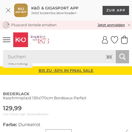
K&Ö & GIGASPORT APP
ZUR APP
Jetzt kostenlos downloaden
Pluscard Vorteile erhalten
KOSTENLOSER VERSAND* & RÜCKVERSAND
Jetzt anmelden
UNSERE APP
CLICK &
CLICK &
COLLECT
RESERVE
Nachhaltig
BIS ZU -50% IM FINAL SALE
BIEDERLACK
Kaschmirplaid 130x170cm Bordeaux Parfait
129,99
inkl. Mwst zzgl.
Versandkosten
Farbe:
Dunkelrot