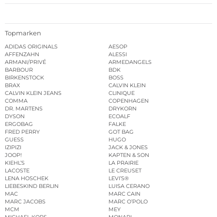
Topmarken
ADIDAS ORIGINALS
AESOP
AFFENZAHN
ALESSI
ARMANI/PRIVÉ
ARMEDANGELS
BARBOUR
BDK
BIRKENSTOCK
BOSS
BRAX
CALVIN KLEIN
CALVIN KLEIN JEANS
CLINIQUE
COMMA
COPENHAGEN
DR. MARTENS
DRYKORN
DYSON
ECOALF
ERGOBAG
FALKE
FRED PERRY
GOT BAG
GUESS
HUGO
IZIPIZI
JACK & JONES
JOOP!
KAPTEN & SON
KIEHL’S
LA PRAIRIE
LACOSTE
LE CREUSET
LENA HOSCHEK
LEVI’S®
LIEBESKIND BERLIN
LUISA CERANO
MAC
MARC CAIN
MARC JACOBS
MARC O’POLO
MCM
MEY
MICHAEL KORS
MONARI