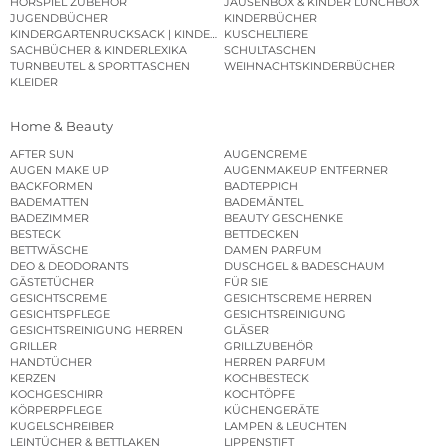
HÖRSPIEL ZUBEHÖR
JAUSENBOX & KINDER LUNCHBOX
JUGENDBÜCHER
KINDERBÜCHER
KINDERGARTENRUCKSACK | KINDERGARTENBEUTEL
KUSCHELTIERE
SACHBÜCHER & KINDERLEXIKA
SCHULTASCHEN
TURNBEUTEL & SPORTTASCHEN
WEIHNACHTSKINDERBÜCHER
KLEIDER
Home & Beauty
AFTER SUN
AUGENCREME
AUGEN MAKE UP
AUGENMAKEUP ENTFERNER
BACKFORMEN
BADTEPPICH
BADEMATTEN
BADEMÄNTEL
BADEZIMMER
BEAUTY GESCHENKE
BESTECK
BETTDECKEN
BETTWÄSCHE
DAMEN PARFUM
DEO & DEODORANTS
DUSCHGEL & BADESCHAUM
GÄSTETÜCHER
FÜR SIE
GESICHTSCREME
GESICHTSCREME HERREN
GESICHTSPFLEGE
GESICHTSREINIGUNG
GESICHTSREINIGUNG HERREN
GLÄSER
GRILLER
GRILLZUBEHÖR
HANDTÜCHER
HERREN PARFUM
KERZEN
KOCHBESTECK
KOCHGESCHIRR
KOCHTÖPFE
KÖRPERPFLEGE
KÜCHENGERÄTE
KUGELSCHREIBER
LAMPEN & LEUCHTEN
LEINTÜCHER & BETTLAKEN
LIPPENSTIFT