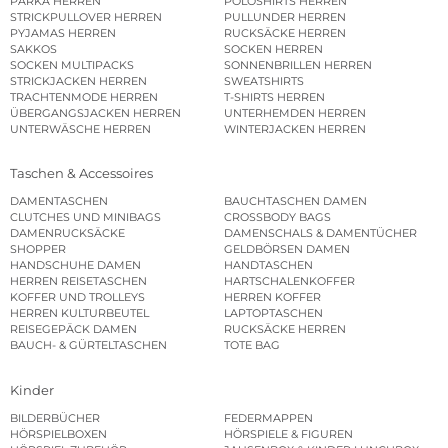
PARKA HERREN
POLOSHIRTS HERREN
STRICKPULLOVER HERREN
PULLUNDER HERREN
PYJAMAS HERREN
RUCKSÄCKE HERREN
SAKKOS
SOCKEN HERREN
SOCKEN MULTIPACKS
SONNENBRILLEN HERREN
STRICKJACKEN HERREN
SWEATSHIRTS
TRACHTENMODE HERREN
T-SHIRTS HERREN
ÜBERGANGSJACKEN HERREN
UNTERHEMDEN HERREN
UNTERWÄSCHE HERREN
WINTERJACKEN HERREN
Taschen & Accessoires
DAMENTASCHEN
BAUCHTASCHEN DAMEN
CLUTCHES UND MINIBAGS
CROSSBODY BAGS
DAMENRUCKSÄCKE
DAMENSCHALS & DAMENTÜCHER
SHOPPER
GELDBÖRSEN DAMEN
HANDSCHUHE DAMEN
HANDTASCHEN
HERREN REISETASCHEN
HARTSCHALENKOFFER
KOFFER UND TROLLEYS
HERREN KOFFER
HERREN KULTURBEUTEL
LAPTOPTASCHEN
REISEGEPÄCK DAMEN
RUCKSÄCKE HERREN
BAUCH- & GÜRTELTASCHEN
TOTE BAG
Kinder
BILDERBÜCHER
FEDERMAPPEN
HÖRSPIELBOXEN
HÖRSPIELE & FIGUREN