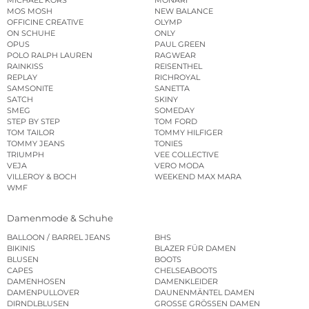
MOS MOSH
NEW BALANCE
OFFICINE CREATIVE
OLYMP
ON SCHUHE
ONLY
OPUS
PAUL GREEN
POLO RALPH LAUREN
RAGWEAR
RAINKISS
REISENTHEL
REPLAY
RICHROYAL
SAMSONITE
SANETTA
SATCH
SKINY
SMEG
SOMEDAY
STEP BY STEP
TOM FORD
TOM TAILOR
TOMMY HILFIGER
TOMMY JEANS
TONIES
TRIUMPH
VEE COLLECTIVE
VEJA
VERO MODA
VILLEROY & BOCH
WEEKEND MAX MARA
WMF
Damenmode & Schuhe
BALLOON / BARREL JEANS
BHS
BIKINIS
BLAZER FÜR DAMEN
BLUSEN
BOOTS
CAPES
CHELSEABOOTS
DAMENHOSEN
DAMENKLEIDER
DAMENPULLOVER
DAUNENMÄNTEL DAMEN
DIRNDLBLUSEN
GROSSE GRÖSSEN DAMEN