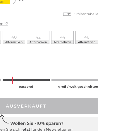
EAL
Größentabelle
 mir?
40
42
44
46
Alternativen
Alternativen
Alternativen
Alternativen
passend
groß / weit geschnitten
AUSVERKAUFT
Wollen Sie -10% sparen?
en Sie sich
jetzt
für den Newsletter an.