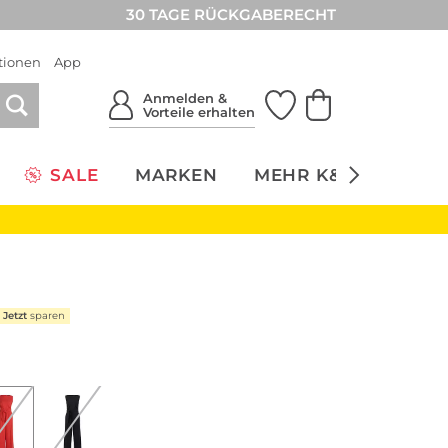
30 TAGE RÜCKGABERECHT
tionen
App
Anmelden &
Vorteile erhalten
SALE
MARKEN
MEHR K&Ö
NACH
Jetzt
sparen