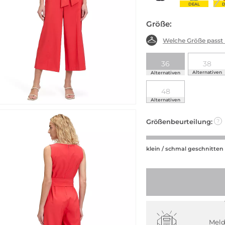
DEAL
D
Größe:
Welche Größe passt
36
38
Alternativen
Alternativen
48
Alternativen
Größenbeurteilung:
?
klein / schmal geschnitten
Meld