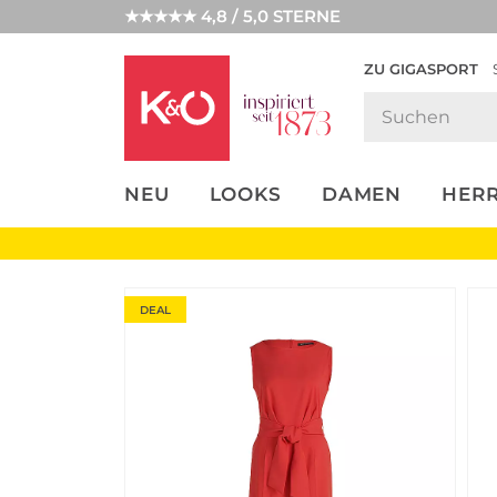
★★★★★ 4,8 / 5,0 STERNE
ZU GIGASPORT
FASHION-
UNSERE APP
CLICK &
CLICK &
TRENDS
COLLECT
RESERVE
NEU
LOOKS
DAMEN
HER
DEAL