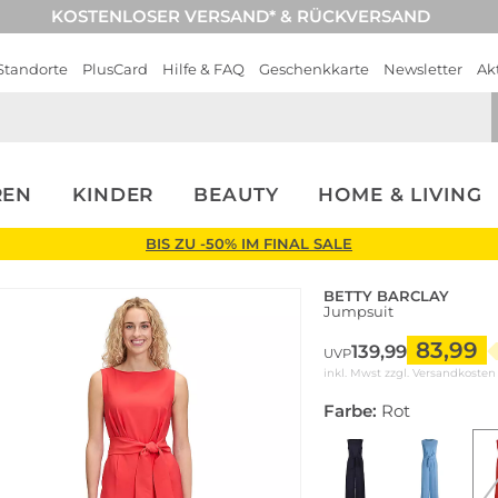
KOSTENLOSER VERSAND* & RÜCKVERSAND
Standorte
PlusCard
Hilfe & FAQ
Geschenkkarte
Newsletter
Ak
REN
KINDER
BEAUTY
HOME & LIVING
BIS ZU -50% IM FINAL SALE
BETTY BARCLAY
Jumpsuit
83,99
139,99
UVP
inkl. Mwst zzgl.
Versandkosten
Farbe:
Rot