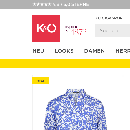
★★★★★ 4,8 / 5,0 STERNE
ZU GIGASPORT
FASHION-
UNSERE APP
CLICK &
CLICK &
TRENDS
COLLECT
RESERVE
NEU
LOOKS
DAMEN
HER
DEAL