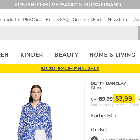
KOSTENLOSER VERSAND* & RÜCKVERSAND
Standorte
PlusCard
Hilfe & FAQ
Geschenkkarte
Newsletter
Ak
REN
KINDER
BEAUTY
HOME & LIVING
BIS ZU -50% IM FINAL SALE
BETTY BARCLAY
Bluse
53,99
89,99
UVP
inkl. Mwst zzgl.
Versandkosten
Farbe:
Blau
Größe:
Welche Größe passt