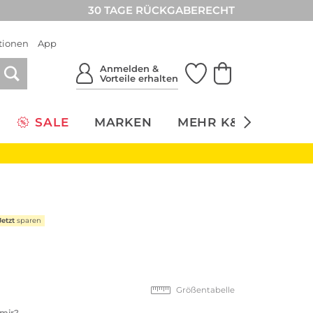
30 TAGE RÜCKGABERECHT
tionen
App
Anmelden &
Vorteile erhalten
SALE
MARKEN
MEHR K&Ö
NACH
Jetzt
sparen
Größentabelle
 mir?