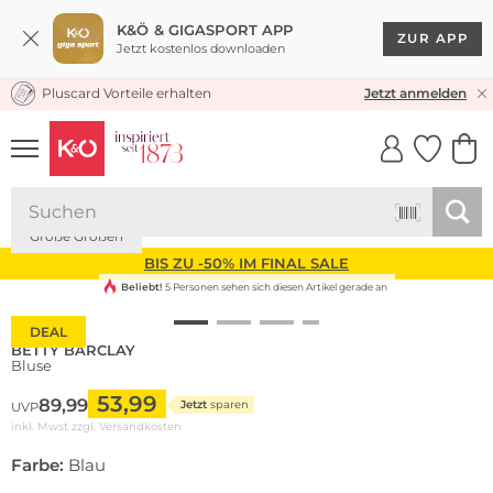
K&Ö & GIGASPORT APP
ZUR APP
Jetzt kostenlos downloaden
Pluscard Vorteile erhalten
KOSTENLOSER VERSAND* & RÜCKVERSAND
Jetzt anmelden
UNSERE APP
CLICK &
CLICK &
COLLECT
RESERVE
Große Größen
BIS ZU -50% IM FINAL SALE
Beliebt!
5 Personen sehen sich diesen Artikel gerade an
DEAL
BETTY BARCLAY
Bluse
53,99
89,99
Jetzt
sparen
UVP
inkl. Mwst zzgl.
Versandkosten
Farbe:
Blau