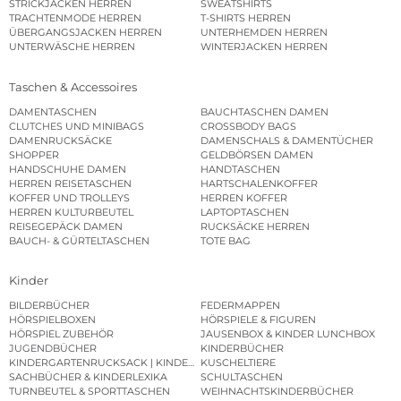
STRICKJACKEN HERREN
SWEATSHIRTS
TRACHTENMODE HERREN
T-SHIRTS HERREN
ÜBERGANGSJACKEN HERREN
UNTERHEMDEN HERREN
UNTERWÄSCHE HERREN
WINTERJACKEN HERREN
Taschen & Accessoires
DAMENTASCHEN
BAUCHTASCHEN DAMEN
CLUTCHES UND MINIBAGS
CROSSBODY BAGS
DAMENRUCKSÄCKE
DAMENSCHALS & DAMENTÜCHER
SHOPPER
GELDBÖRSEN DAMEN
HANDSCHUHE DAMEN
HANDTASCHEN
HERREN REISETASCHEN
HARTSCHALENKOFFER
KOFFER UND TROLLEYS
HERREN KOFFER
HERREN KULTURBEUTEL
LAPTOPTASCHEN
REISEGEPÄCK DAMEN
RUCKSÄCKE HERREN
BAUCH- & GÜRTELTASCHEN
TOTE BAG
Kinder
BILDERBÜCHER
FEDERMAPPEN
HÖRSPIELBOXEN
HÖRSPIELE & FIGUREN
HÖRSPIEL ZUBEHÖR
JAUSENBOX & KINDER LUNCHBOX
JUGENDBÜCHER
KINDERBÜCHER
KINDERGARTENRUCKSACK | KINDERGARTENBEUTEL
KUSCHELTIERE
SACHBÜCHER & KINDERLEXIKA
SCHULTASCHEN
TURNBEUTEL & SPORTTASCHEN
WEIHNACHTSKINDERBÜCHER