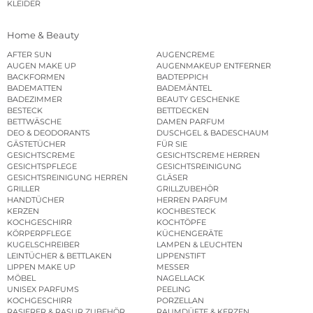
KLEIDER
Home & Beauty
AFTER SUN
AUGENCREME
AUGEN MAKE UP
AUGENMAKEUP ENTFERNER
BACKFORMEN
BADTEPPICH
BADEMATTEN
BADEMÄNTEL
BADEZIMMER
BEAUTY GESCHENKE
BESTECK
BETTDECKEN
BETTWÄSCHE
DAMEN PARFUM
DEO & DEODORANTS
DUSCHGEL & BADESCHAUM
GÄSTETÜCHER
FÜR SIE
GESICHTSCREME
GESICHTSCREME HERREN
GESICHTSPFLEGE
GESICHTSREINIGUNG
GESICHTSREINIGUNG HERREN
GLÄSER
GRILLER
GRILLZUBEHÖR
HANDTÜCHER
HERREN PARFUM
KERZEN
KOCHBESTECK
KOCHGESCHIRR
KOCHTÖPFE
KÖRPERPFLEGE
KÜCHENGERÄTE
KUGELSCHREIBER
LAMPEN & LEUCHTEN
LEINTÜCHER & BETTLAKEN
LIPPENSTIFT
LIPPEN MAKE UP
MESSER
MÖBEL
NAGELLACK
UNISEX PARFUMS
PEELING
KOCHGESCHIRR
PORZELLAN
RASIERER & RASUR ZUBEHÖR
RAUMDÜFTE & KERZEN