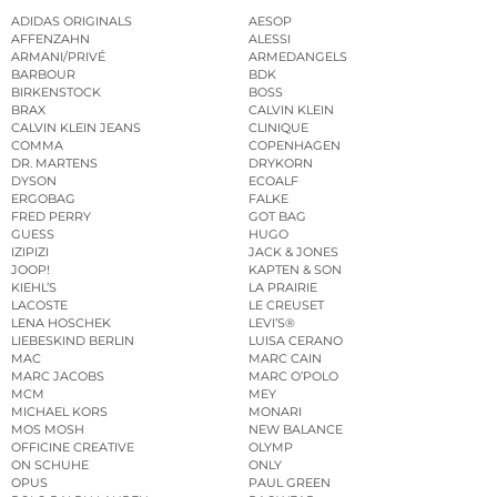
ADIDAS ORIGINALS
AESOP
AFFENZAHN
ALESSI
ARMANI/PRIVÉ
ARMEDANGELS
BARBOUR
BDK
BIRKENSTOCK
BOSS
BRAX
CALVIN KLEIN
CALVIN KLEIN JEANS
CLINIQUE
COMMA
COPENHAGEN
DR. MARTENS
DRYKORN
DYSON
ECOALF
ERGOBAG
FALKE
FRED PERRY
GOT BAG
GUESS
HUGO
IZIPIZI
JACK & JONES
JOOP!
KAPTEN & SON
KIEHL’S
LA PRAIRIE
LACOSTE
LE CREUSET
LENA HOSCHEK
LEVI’S®
LIEBESKIND BERLIN
LUISA CERANO
MAC
MARC CAIN
MARC JACOBS
MARC O’POLO
MCM
MEY
MICHAEL KORS
MONARI
MOS MOSH
NEW BALANCE
OFFICINE CREATIVE
OLYMP
ON SCHUHE
ONLY
OPUS
PAUL GREEN