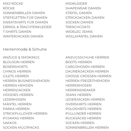
MIDI RÖCKE
MIDIKLEIDER
RÖCKE
SHAPEWEAR DAMEN
SONNENBRILLEN DAMEN
STIEFEL DAMEN
STIEFELETTEN FÜR DAMEN
STRICKJACKEN DAMEN
SWEATSHIRTS FÜR DAMEN
SOCKEN DAMEN
DIRNDL & TRACHTENKLEIDER
TRENCHCOATS
T-SHIRTS DAMEN
WIDELEG JEANS
WINTERJACKEN DAMEN
WOLLMÄNTEL DAMEN
Herrenmode & Schuhe
ANZÜGE & SMOKINGS
ANZUGSSCHUHE HERREN
BLOUSON HERREN
BOOTS HERREN
BOXERSHORTS
CARGOHOSEN HERREN
CHINOS HERREN
DAUNENJACKEN HERREN
GILETS HERREN
GROSSE GRÖSSEN HERREN
HERREN BUSINESSHEMDEN
HERREN FREIZEITHEMDEN
HERREN HEMDEN
HERRENHOSEN
HERRENJACKEN
HERRENSNEAKER
HOODIES HERREN
JEANS HERREN
LEDERHOSEN
LEDERJACKEN HERREN
MÄNTEL HERREN
OVERSHIRTS HERREN
PARKA HERREN
POLOSHIRTS HERREN
STRICKPULLOVER HERREN
PULLUNDER HERREN
PYJAMAS HERREN
RUCKSÄCKE HERREN
SAKKOS
SOCKEN HERREN
SOCKEN MULTIPACKS
SONNENBRILLEN HERREN