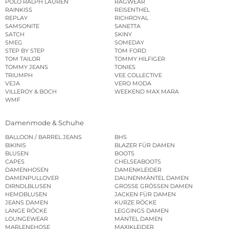
POLO RALPH LAUREN
RAGWEAR
RAINKISS
REISENTHEL
REPLAY
RICHROYAL
SAMSONITE
SANETTA
SATCH
SKINY
SMEG
SOMEDAY
STEP BY STEP
TOM FORD
TOM TAILOR
TOMMY HILFIGER
TOMMY JEANS
TONIES
TRIUMPH
VEE COLLECTIVE
VEJA
VERO MODA
VILLEROY & BOCH
WEEKEND MAX MARA
WMF
Damenmode & Schuhe
BALLOON / BARREL JEANS
BHS
BIKINIS
BLAZER FÜR DAMEN
BLUSEN
BOOTS
CAPES
CHELSEABOOTS
DAMENHOSEN
DAMENKLEIDER
DAMENPULLOVER
DAUNENMÄNTEL DAMEN
DIRNDLBLUSEN
GROSSE GRÖSSEN DAMEN
HEMDBLUSEN
JACKEN FÜR DAMEN
JEANS DAMEN
KURZE RÖCKE
LANGE RÖCKE
LEGGINGS DAMEN
LOUNGEWEAR
MÄNTEL DAMEN
MARLENEHOSE
MAXIKLEIDER