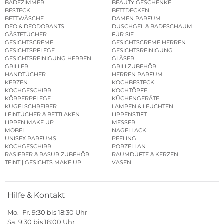
BADEZIMMER
BEAUTY GESCHENKE
BESTECK
BETTDECKEN
BETTWÄSCHE
DAMEN PARFUM
DEO & DEODORANTS
DUSCHGEL & BADESCHAUM
GÄSTETÜCHER
FÜR SIE
GESICHTSCREME
GESICHTSCREME HERREN
GESICHTSPFLEGE
GESICHTSREINIGUNG
GESICHTSREINIGUNG HERREN
GLÄSER
GRILLER
GRILLZUBEHÖR
HANDTÜCHER
HERREN PARFUM
KERZEN
KOCHBESTECK
KOCHGESCHIRR
KOCHTÖPFE
KÖRPERPFLEGE
KÜCHENGERÄTE
KUGELSCHREIBER
LAMPEN & LEUCHTEN
LEINTÜCHER & BETTLAKEN
LIPPENSTIFT
LIPPEN MAKE UP
MESSER
MÖBEL
NAGELLACK
UNISEX PARFUMS
PEELING
KOCHGESCHIRR
PORZELLAN
RASIERER & RASUR ZUBEHÖR
RAUMDÜFTE & KERZEN
TEINT | GESICHTS MAKE UP
VASEN
Hilfe & Kontakt
Mo.–Fr. 9:30 bis 18:30 Uhr
Sa. 9:30 bis 18:00 Uhr