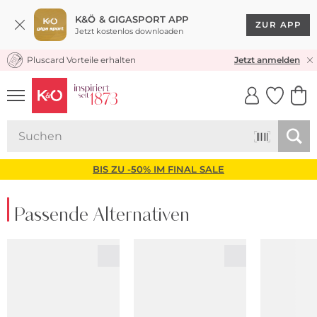
K&Ö & GIGASPORT APP
ZUR APP
Jetzt kostenlos downloaden
Pluscard Vorteile erhalten
30 TAGE RÜCKGABERECHT
Jetzt anmelden
UNSERE APP
CLICK &
CLICK &
COLLECT
RESERVE
BIS ZU -50% IM FINAL SALE
Passende Alternativen