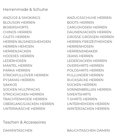
Herrenmode & Schuhe
ANZÜGE & SMOKINGS
ANZUGSSCHUHE HERREN
BLOUSON HERREN
BOOTS HERREN
BOXERSHORTS
CARGOHOSEN HERREN
CHINOS HERREN
DAUNENJACKEN HERREN
GILETS HERREN
GROSSE GRÖSSEN HERREN
HERREN BUSINESSHEMDEN
HERREN FREIZEITHEMDEN
HERREN HEMDEN
HERRENHOSEN
HERRENJACKEN
HERRENSNEAKER
HOODIES HERREN
JEANS HERREN
LEDERHOSEN
LEDERJACKEN HERREN
MÄNTEL HERREN
OVERSHIRTS HERREN
PARKA HERREN
POLOSHIRTS HERREN
STRICKPULLOVER HERREN
PULLUNDER HERREN
PYJAMAS HERREN
RUCKSÄCKE HERREN
SAKKOS
SOCKEN HERREN
SOCKEN MULTIPACKS
SONNENBRILLEN HERREN
STRICKJACKEN HERREN
SWEATSHIRTS
TRACHTENMODE HERREN
T-SHIRTS HERREN
ÜBERGANGSJACKEN HERREN
UNTERHEMDEN HERREN
UNTERWÄSCHE HERREN
WINTERJACKEN HERREN
Taschen & Accessoires
DAMENTASCHEN
BAUCHTASCHEN DAMEN