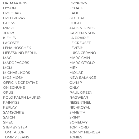
DR. MARTENS
DRYKORN
DYSON
ECOALF
ERGOBAG
FALKE
FRED PERRY
GOT BAG
GUESS
HUGO
IZIPIZI
JACK & JONES
JOOP!
KAPTEN & SON
KIEHL’S
LA PRAIRIE
LACOSTE
LE CREUSET
LENA HOSCHEK
LEVI’S®
LIEBESKIND BERLIN
LUISA CERANO
MAC
MARC CAIN
MARC JACOBS
MARC O’POLO
MCM
MEY
MICHAEL KORS
MONARI
MOS MOSH
NEW BALANCE
OFFICINE CREATIVE
OLYMP
ON SCHUHE
ONLY
OPUS
PAUL GREEN
POLO RALPH LAUREN
RAGWEAR
RAINKISS
REISENTHEL
REPLAY
RICHROYAL
SAMSONITE
SANETTA
SATCH
SKINY
SMEG
SOMEDAY
STEP BY STEP
TOM FORD
TOM TAILOR
TOMMY HILFIGER
TOMMY JEANS
TONIES