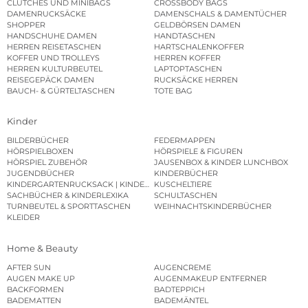
CLUTCHES UND MINIBAGS
CROSSBODY BAGS
DAMENRUCKSÄCKE
DAMENSCHALS & DAMENTÜCHER
SHOPPER
GELDBÖRSEN DAMEN
HANDSCHUHE DAMEN
HANDTASCHEN
HERREN REISETASCHEN
HARTSCHALENKOFFER
KOFFER UND TROLLEYS
HERREN KOFFER
HERREN KULTURBEUTEL
LAPTOPTASCHEN
REISEGEPÄCK DAMEN
RUCKSÄCKE HERREN
BAUCH- & GÜRTELTASCHEN
TOTE BAG
Kinder
BILDERBÜCHER
FEDERMAPPEN
HÖRSPIELBOXEN
HÖRSPIELE & FIGUREN
HÖRSPIEL ZUBEHÖR
JAUSENBOX & KINDER LUNCHBOX
JUGENDBÜCHER
KINDERBÜCHER
KINDERGARTENRUCKSACK | KINDERGARTENBEUTEL
KUSCHELTIERE
SACHBÜCHER & KINDERLEXIKA
SCHULTASCHEN
TURNBEUTEL & SPORTTASCHEN
WEIHNACHTSKINDERBÜCHER
KLEIDER
Home & Beauty
AFTER SUN
AUGENCREME
AUGEN MAKE UP
AUGENMAKEUP ENTFERNER
BACKFORMEN
BADTEPPICH
BADEMATTEN
BADEMÄNTEL