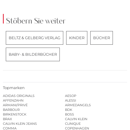
Stöbern Sie weiter
BELTZ & GELBERG VERLAG
KINDER
BÜCHER
BABY- & BILDERBÜCHER
Topmarken
ADIDAS ORIGINALS
AESOP
AFFENZAHN
ALESSI
ARMANI/PRIVÉ
ARMEDANGELS
BARBOUR
BDK
BIRKENSTOCK
BOSS
BRAX
CALVIN KLEIN
CALVIN KLEIN JEANS
CLINIQUE
COMMA
COPENHAGEN