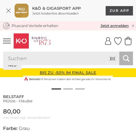
K&Ö & GIGASPORT APP
ZUR APP
Jetzt kostenlos downloaden
Pluscard Vorteile erhalten
KOSTENLOSER VERSAND* & RÜCKVERSAND
Jetzt anmelden
UNSERE APP
CLICK &
CLICK &
COLLECT
RESERVE
NEU
BIS ZU -50% IM FINAL SALE
Beliebt!
8 Personen haben den Artikel gerade im Warenkorb
BELSTAFF
Mütze - Haube
80,00
inkl. Mwst zzgl.
Versandkosten
Farbe:
Grau