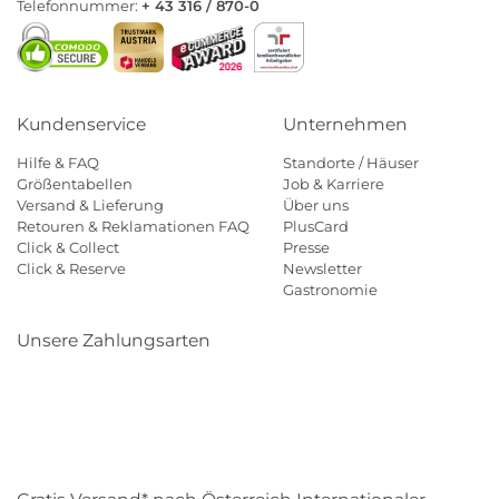
Telefonnummer:
+ 43 316 / 870-0
Kundenservice
Unternehmen
Hilfe & FAQ
Standorte / Häuser
Größentabellen
Job & Karriere
Versand & Lieferung
Über uns
Retouren & Reklamationen FAQ
PlusCard
Click & Collect
Presse
Click & Reserve
Newsletter
Gastronomie
Unsere Zahlungsarten
Klarna
Paypal
Mastercard
Visa
Diners
Eps
Shop
Applepay
Amazon