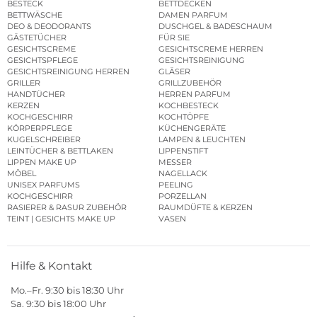
BESTECK
BETTDECKEN
BETTWÄSCHE
DAMEN PARFUM
DEO & DEODORANTS
DUSCHGEL & BADESCHAUM
GÄSTETÜCHER
FÜR SIE
GESICHTSCREME
GESICHTSCREME HERREN
GESICHTSPFLEGE
GESICHTSREINIGUNG
GESICHTSREINIGUNG HERREN
GLÄSER
GRILLER
GRILLZUBEHÖR
HANDTÜCHER
HERREN PARFUM
KERZEN
KOCHBESTECK
KOCHGESCHIRR
KOCHTÖPFE
KÖRPERPFLEGE
KÜCHENGERÄTE
KUGELSCHREIBER
LAMPEN & LEUCHTEN
LEINTÜCHER & BETTLAKEN
LIPPENSTIFT
LIPPEN MAKE UP
MESSER
MÖBEL
NAGELLACK
UNISEX PARFUMS
PEELING
KOCHGESCHIRR
PORZELLAN
RASIERER & RASUR ZUBEHÖR
RAUMDÜFTE & KERZEN
TEINT | GESICHTS MAKE UP
VASEN
Hilfe & Kontakt
Mo.–Fr. 9:30 bis 18:30 Uhr
Sa. 9:30 bis 18:00 Uhr