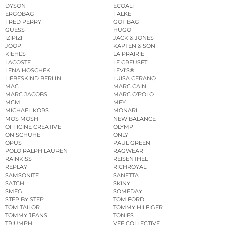
DYSON
ECOALF
ERGOBAG
FALKE
FRED PERRY
GOT BAG
GUESS
HUGO
IZIPIZI
JACK & JONES
JOOP!
KAPTEN & SON
KIEHL’S
LA PRAIRIE
LACOSTE
LE CREUSET
LENA HOSCHEK
LEVI’S®
LIEBESKIND BERLIN
LUISA CERANO
MAC
MARC CAIN
MARC JACOBS
MARC O’POLO
MCM
MEY
MICHAEL KORS
MONARI
MOS MOSH
NEW BALANCE
OFFICINE CREATIVE
OLYMP
ON SCHUHE
ONLY
OPUS
PAUL GREEN
POLO RALPH LAUREN
RAGWEAR
RAINKISS
REISENTHEL
REPLAY
RICHROYAL
SAMSONITE
SANETTA
SATCH
SKINY
SMEG
SOMEDAY
STEP BY STEP
TOM FORD
TOM TAILOR
TOMMY HILFIGER
TOMMY JEANS
TONIES
TRIUMPH
VEE COLLECTIVE