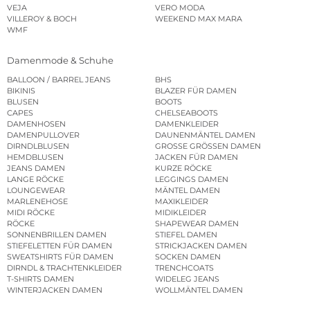
VEJA
VERO MODA
VILLEROY & BOCH
WEEKEND MAX MARA
WMF
Damenmode & Schuhe
BALLOON / BARREL JEANS
BHS
BIKINIS
BLAZER FÜR DAMEN
BLUSEN
BOOTS
CAPES
CHELSEABOOTS
DAMENHOSEN
DAMENKLEIDER
DAMENPULLOVER
DAUNENMÄNTEL DAMEN
DIRNDLBLUSEN
GROSSE GRÖSSEN DAMEN
HEMDBLUSEN
JACKEN FÜR DAMEN
JEANS DAMEN
KURZE RÖCKE
LANGE RÖCKE
LEGGINGS DAMEN
LOUNGEWEAR
MÄNTEL DAMEN
MARLENEHOSE
MAXIKLEIDER
MIDI RÖCKE
MIDIKLEIDER
RÖCKE
SHAPEWEAR DAMEN
SONNENBRILLEN DAMEN
STIEFEL DAMEN
STIEFELETTEN FÜR DAMEN
STRICKJACKEN DAMEN
SWEATSHIRTS FÜR DAMEN
SOCKEN DAMEN
DIRNDL & TRACHTENKLEIDER
TRENCHCOATS
T-SHIRTS DAMEN
WIDELEG JEANS
WINTERJACKEN DAMEN
WOLLMÄNTEL DAMEN