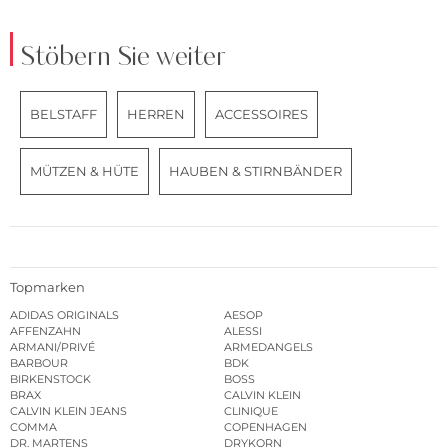
Stöbern Sie weiter
BELSTAFF
HERREN
ACCESSOIRES
MÜTZEN & HÜTE
HAUBEN & STIRNBÄNDER
Topmarken
ADIDAS ORIGINALS
AESOP
AFFENZAHN
ALESSI
ARMANI/PRIVÉ
ARMEDANGELS
BARBOUR
BDK
BIRKENSTOCK
BOSS
BRAX
CALVIN KLEIN
CALVIN KLEIN JEANS
CLINIQUE
COMMA
COPENHAGEN
DR. MARTENS
DRYKORN