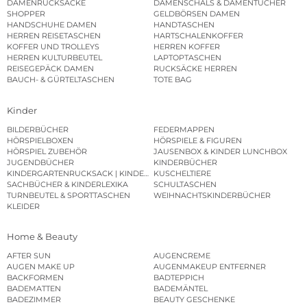
DAMENRUCKSÄCKE
DAMENSCHALS & DAMENTÜCHER
SHOPPER
GELDBÖRSEN DAMEN
HANDSCHUHE DAMEN
HANDTASCHEN
HERREN REISETASCHEN
HARTSCHALENKOFFER
KOFFER UND TROLLEYS
HERREN KOFFER
HERREN KULTURBEUTEL
LAPTOPTASCHEN
REISEGEPÄCK DAMEN
RUCKSÄCKE HERREN
BAUCH- & GÜRTELTASCHEN
TOTE BAG
Kinder
BILDERBÜCHER
FEDERMAPPEN
HÖRSPIELBOXEN
HÖRSPIELE & FIGUREN
HÖRSPIEL ZUBEHÖR
JAUSENBOX & KINDER LUNCHBOX
JUGENDBÜCHER
KINDERBÜCHER
KINDERGARTENRUCKSACK | KINDERGARTENBEUTEL
KUSCHELTIERE
SACHBÜCHER & KINDERLEXIKA
SCHULTASCHEN
TURNBEUTEL & SPORTTASCHEN
WEIHNACHTSKINDERBÜCHER
KLEIDER
Home & Beauty
AFTER SUN
AUGENCREME
AUGEN MAKE UP
AUGENMAKEUP ENTFERNER
BACKFORMEN
BADTEPPICH
BADEMATTEN
BADEMÄNTEL
BADEZIMMER
BEAUTY GESCHENKE