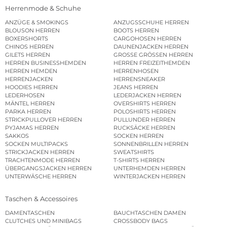
Herrenmode & Schuhe
ANZÜGE & SMOKINGS
ANZUGSSCHUHE HERREN
BLOUSON HERREN
BOOTS HERREN
BOXERSHORTS
CARGOHOSEN HERREN
CHINOS HERREN
DAUNENJACKEN HERREN
GILETS HERREN
GROSSE GRÖSSEN HERREN
HERREN BUSINESSHEMDEN
HERREN FREIZEITHEMDEN
HERREN HEMDEN
HERRENHOSEN
HERRENJACKEN
HERRENSNEAKER
HOODIES HERREN
JEANS HERREN
LEDERHOSEN
LEDERJACKEN HERREN
MÄNTEL HERREN
OVERSHIRTS HERREN
PARKA HERREN
POLOSHIRTS HERREN
STRICKPULLOVER HERREN
PULLUNDER HERREN
PYJAMAS HERREN
RUCKSÄCKE HERREN
SAKKOS
SOCKEN HERREN
SOCKEN MULTIPACKS
SONNENBRILLEN HERREN
STRICKJACKEN HERREN
SWEATSHIRTS
TRACHTENMODE HERREN
T-SHIRTS HERREN
ÜBERGANGSJACKEN HERREN
UNTERHEMDEN HERREN
UNTERWÄSCHE HERREN
WINTERJACKEN HERREN
Taschen & Accessoires
DAMENTASCHEN
BAUCHTASCHEN DAMEN
CLUTCHES UND MINIBAGS
CROSSBODY BAGS