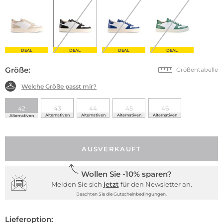
DEAL
DEAL
DEAL
DEAL
Größe:
Größentabelle
Welche Größe passt mir?
42
43
44
45
46
Alternativen
Alternativen
Alternativen
Alternativen
Alternativen
AUSVERKAUFT
Wollen Sie -10% sparen?
Melden Sie sich
jetzt
für den Newsletter an.
Beachten Sie die Gutscheinbedingungen.
Lieferoption: