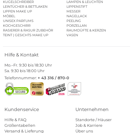
KUGELSCHREIBER
LAMPEN & LEUCHTEN
LEINTÜCHER & BETTLAKEN
LIPPENSTIFT
LIPPEN MAKE UP
MESSER
MÖBEL
NAGELLACK
UNISEX PARFUMS
PEELING
KOCHGESCHIRR
PORZELLAN
RASIERER & RASUR ZUBEHÖR
RAUMDÜFTE & KERZEN
TEINT | GESICHTS MAKE UP
VASEN
Hilfe & Kontakt
Mo.–Fr. 9:30 bis 18:30 Uhr
Sa. 9:30 bis 18:00 Uhr
Telefonnummer:
+ 43 316 / 870-0
Kundenservice
Unternehmen
Hilfe & FAQ
Standorte / Häuser
Größentabellen
Job & Karriere
Versand & Lieferung
Über uns