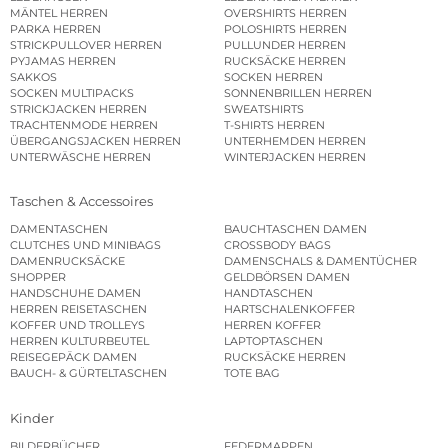
MÄNTEL HERREN
OVERSHIRTS HERREN
PARKA HERREN
POLOSHIRTS HERREN
STRICKPULLOVER HERREN
PULLUNDER HERREN
PYJAMAS HERREN
RUCKSÄCKE HERREN
SAKKOS
SOCKEN HERREN
SOCKEN MULTIPACKS
SONNENBRILLEN HERREN
STRICKJACKEN HERREN
SWEATSHIRTS
TRACHTENMODE HERREN
T-SHIRTS HERREN
ÜBERGANGSJACKEN HERREN
UNTERHEMDEN HERREN
UNTERWÄSCHE HERREN
WINTERJACKEN HERREN
Taschen & Accessoires
DAMENTASCHEN
BAUCHTASCHEN DAMEN
CLUTCHES UND MINIBAGS
CROSSBODY BAGS
DAMENRUCKSÄCKE
DAMENSCHALS & DAMENTÜCHER
SHOPPER
GELDBÖRSEN DAMEN
HANDSCHUHE DAMEN
HANDTASCHEN
HERREN REISETASCHEN
HARTSCHALENKOFFER
KOFFER UND TROLLEYS
HERREN KOFFER
HERREN KULTURBEUTEL
LAPTOPTASCHEN
REISEGEPÄCK DAMEN
RUCKSÄCKE HERREN
BAUCH- & GÜRTELTASCHEN
TOTE BAG
Kinder
BILDERBÜCHER
FEDERMAPPEN