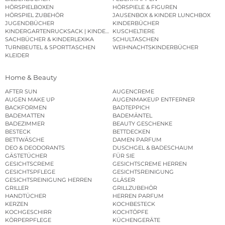
HÖRSPIELBOXEN
HÖRSPIELE & FIGUREN
HÖRSPIEL ZUBEHÖR
JAUSENBOX & KINDER LUNCHBOX
JUGENDBÜCHER
KINDERBÜCHER
KINDERGARTENRUCKSACK | KINDERGARTENBEUTEL
KUSCHELTIERE
SACHBÜCHER & KINDERLEXIKA
SCHULTASCHEN
TURNBEUTEL & SPORTTASCHEN
WEIHNACHTSKINDERBÜCHER
KLEIDER
Home & Beauty
AFTER SUN
AUGENCREME
AUGEN MAKE UP
AUGENMAKEUP ENTFERNER
BACKFORMEN
BADTEPPICH
BADEMATTEN
BADEMÄNTEL
BADEZIMMER
BEAUTY GESCHENKE
BESTECK
BETTDECKEN
BETTWÄSCHE
DAMEN PARFUM
DEO & DEODORANTS
DUSCHGEL & BADESCHAUM
GÄSTETÜCHER
FÜR SIE
GESICHTSCREME
GESICHTSCREME HERREN
GESICHTSPFLEGE
GESICHTSREINIGUNG
GESICHTSREINIGUNG HERREN
GLÄSER
GRILLER
GRILLZUBEHÖR
HANDTÜCHER
HERREN PARFUM
KERZEN
KOCHBESTECK
KOCHGESCHIRR
KOCHTÖPFE
KÖRPERPFLEGE
KÜCHENGERÄTE