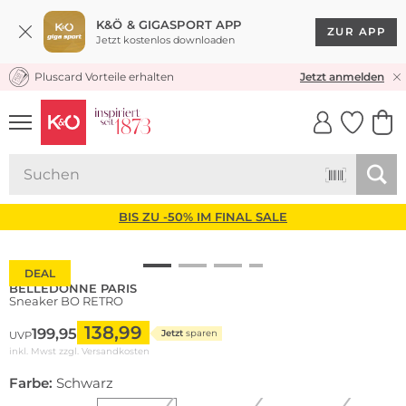
K&Ö & GIGASPORT APP
ZUR APP
Jetzt kostenlos downloaden
Pluscard Vorteile erhalten
KOSTENLOSER VERSAND* & RÜCKVERSAND
Jetzt anmelden
UNSERE APP
CLICK &
CLICK &
COLLECT
RESERVE
BIS ZU -50% IM FINAL SALE
DEAL
BELLEDONNE PARIS
Sneaker BO RETRO
138,99
199,95
Jetzt
sparen
UVP
inkl. Mwst zzgl.
Versandkosten
Farbe:
Schwarz