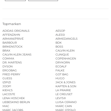
Topmarken
ADIDAS ORIGINALS
AESOP
AFFENZAHN
ALESSI
ARMANI/PRIVÉ
ARMEDANGELS
BARBOUR
BDK
BIRKENSTOCK
BOSS
BRAX
CALVIN KLEIN
CALVIN KLEIN JEANS
CLINIQUE
COMMA
COPENHAGEN
DR. MARTENS
DRYKORN
DYSON
ECOALF
ERGOBAG
FALKE
FRED PERRY
GOT BAG
GUESS
HUGO
IZIPIZI
JACK & JONES
JOOP!
KAPTEN & SON
KIEHL’S
LA PRAIRIE
LACOSTE
LE CREUSET
LENA HOSCHEK
LEVI’S®
LIEBESKIND BERLIN
LUISA CERANO
MAC
MARC CAIN
MARC JACOBS
MARC O’POLO