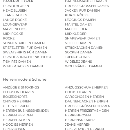
DAMENPULLOVER
DAUNENMÄNTEL DAMEN
DIRNDLBLUSEN
GROSSE GRÖSSEN DAMEN
HEMDBLUSEN
JACKEN FÜR DAMEN
JEANS DAMEN
KURZE RÖCKE
LANGE RÖCKE
LEGGINGS DAMEN
LOUNGEWEAR
MÄNTEL DAMEN
MARLENEHOSE
MAXIKLEIDER
MIDI RÖCKE
MIDIKLEIDER
RÖCKE
SHAPEWEAR DAMEN
SONNENBRILLEN DAMEN
STIEFEL DAMEN
STIEFELETTEN FÜR DAMEN
STRICKJACKEN DAMEN
SWEATSHIRTS FÜR DAMEN
SOCKEN DAMEN
DIRNDL & TRACHTENKLEIDER
TRENCHCOATS
T-SHIRTS DAMEN
WIDELEG JEANS
WINTERJACKEN DAMEN
WOLLMÄNTEL DAMEN
Herrenmode & Schuhe
ANZÜGE & SMOKINGS
ANZUGSSCHUHE HERREN
BLOUSON HERREN
BOOTS HERREN
BOXERSHORTS
CARGOHOSEN HERREN
CHINOS HERREN
DAUNENJACKEN HERREN
GILETS HERREN
GROSSE GRÖSSEN HERREN
HERREN BUSINESSHEMDEN
HERREN FREIZEITHEMDEN
HERREN HEMDEN
HERRENHOSEN
HERRENJACKEN
HERRENSNEAKER
HOODIES HERREN
JEANS HERREN
LEDERHOSEN
LEDERJACKEN HERREN