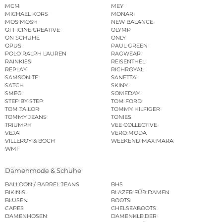
MCM
MEY
MICHAEL KORS
MONARI
MOS MOSH
NEW BALANCE
OFFICINE CREATIVE
OLYMP
ON SCHUHE
ONLY
OPUS
PAUL GREEN
POLO RALPH LAUREN
RAGWEAR
RAINKISS
REISENTHEL
REPLAY
RICHROYAL
SAMSONITE
SANETTA
SATCH
SKINY
SMEG
SOMEDAY
STEP BY STEP
TOM FORD
TOM TAILOR
TOMMY HILFIGER
TOMMY JEANS
TONIES
TRIUMPH
VEE COLLECTIVE
VEJA
VERO MODA
VILLEROY & BOCH
WEEKEND MAX MARA
WMF
Damenmode & Schuhe
BALLOON / BARREL JEANS
BHS
BIKINIS
BLAZER FÜR DAMEN
BLUSEN
BOOTS
CAPES
CHELSEABOOTS
DAMENHOSEN
DAMENKLEIDER