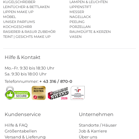
KUGELSCHREIBER
LAMPEN & LEUCHTEN
LEINTÜCHER & BETTLAKEN
LIPPENSTIFT
LIPPEN MAKE UP
MESSER
MÖBEL
NAGELLACK
UNISEX PARFUMS
PEELING
KOCHGESCHIRR
PORZELLAN
RASIERER & RASUR ZUBEHÖR
RAUMDÜFTE & KERZEN
TEINT | GESICHTS MAKE UP
VASEN
Hilfe & Kontakt
Mo.–Fr. 9:30 bis 18:30 Uhr
Sa. 9:30 bis 18:00 Uhr
Telefonnummer:
+ 43 316 / 870-0
Kundenservice
Unternehmen
Hilfe & FAQ
Standorte / Häuser
Größentabellen
Job & Karriere
Versand & Lieferung
Über uns