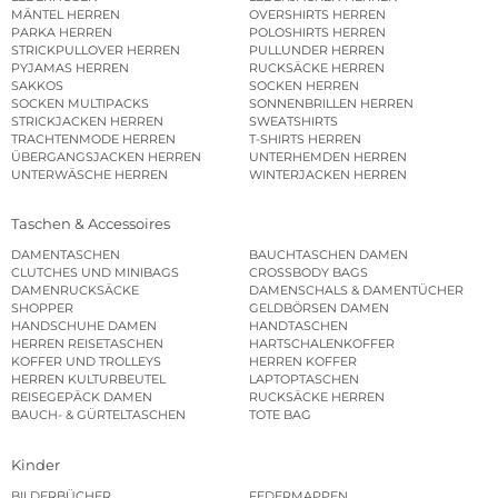
MÄNTEL HERREN
OVERSHIRTS HERREN
PARKA HERREN
POLOSHIRTS HERREN
STRICKPULLOVER HERREN
PULLUNDER HERREN
PYJAMAS HERREN
RUCKSÄCKE HERREN
SAKKOS
SOCKEN HERREN
SOCKEN MULTIPACKS
SONNENBRILLEN HERREN
STRICKJACKEN HERREN
SWEATSHIRTS
TRACHTENMODE HERREN
T-SHIRTS HERREN
ÜBERGANGSJACKEN HERREN
UNTERHEMDEN HERREN
UNTERWÄSCHE HERREN
WINTERJACKEN HERREN
Taschen & Accessoires
DAMENTASCHEN
BAUCHTASCHEN DAMEN
CLUTCHES UND MINIBAGS
CROSSBODY BAGS
DAMENRUCKSÄCKE
DAMENSCHALS & DAMENTÜCHER
SHOPPER
GELDBÖRSEN DAMEN
HANDSCHUHE DAMEN
HANDTASCHEN
HERREN REISETASCHEN
HARTSCHALENKOFFER
KOFFER UND TROLLEYS
HERREN KOFFER
HERREN KULTURBEUTEL
LAPTOPTASCHEN
REISEGEPÄCK DAMEN
RUCKSÄCKE HERREN
BAUCH- & GÜRTELTASCHEN
TOTE BAG
Kinder
BILDERBÜCHER
FEDERMAPPEN