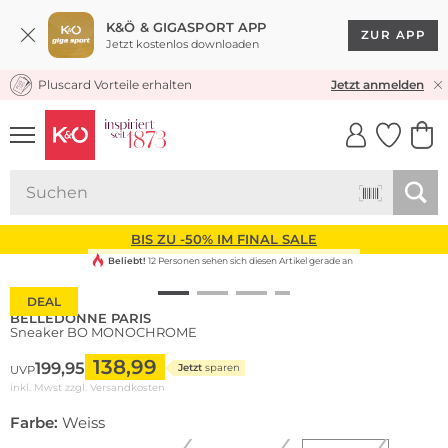
K&Ö & GIGASPORT APP
ZUR APP
Jetzt kostenlos downloaden
Pluscard Vorteile erhalten
KOSTENLOSER VERSAND* & RÜCKVERSAND
Jetzt anmelden
UNSERE APP
CLICK &
CLICK &
COLLECT
RESERVE
BIS ZU -50% IM FINAL SALE
Beliebt!
12 Personen sehen sich diesen Artikel gerade an
DEAL
BELLEDONNE PARIS
Sneaker BO MONOCHROME
138,99
199,95
Jetzt
sparen
UVP
inkl. Mwst zzgl.
Versandkosten
Farbe:
Weiss