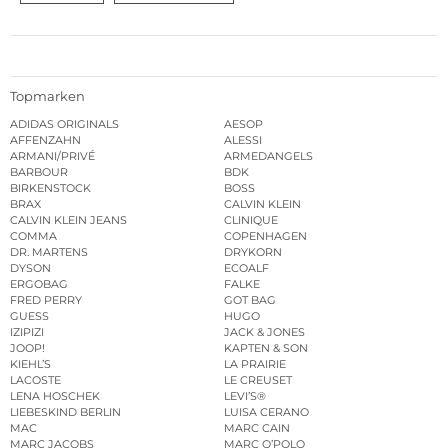
Topmarken
ADIDAS ORIGINALS
AESOP
AFFENZAHN
ALESSI
ARMANI/PRIVÉ
ARMEDANGELS
BARBOUR
BDK
BIRKENSTOCK
BOSS
BRAX
CALVIN KLEIN
CALVIN KLEIN JEANS
CLINIQUE
COMMA
COPENHAGEN
DR. MARTENS
DRYKORN
DYSON
ECOALF
ERGOBAG
FALKE
FRED PERRY
GOT BAG
GUESS
HUGO
IZIPIZI
JACK & JONES
JOOP!
KAPTEN & SON
KIEHL’S
LA PRAIRIE
LACOSTE
LE CREUSET
LENA HOSCHEK
LEVI’S®
LIEBESKIND BERLIN
LUISA CERANO
MAC
MARC CAIN
MARC JACOBS
MARC O’POLO