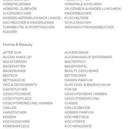
HÖRSPIELBOXEN
HÖRSPIELE & FIGUREN
HÖRSPIEL ZUBEHÖR
JAUSENBOX & KINDER LUNCHBOX
JUGENDBÜCHER
KINDERBÜCHER
KINDERGARTENRUCKSACK | KINDERGARTENBEUTEL
KUSCHELTIERE
SACHBÜCHER & KINDERLEXIKA
SCHULTASCHEN
TURNBEUTEL & SPORTTASCHEN
WEIHNACHTSKINDERBÜCHER
KLEIDER
Home & Beauty
AFTER SUN
AUGENCREME
AUGEN MAKE UP
AUGENMAKEUP ENTFERNER
BACKFORMEN
BADTEPPICH
BADEMATTEN
BADEMÄNTEL
BADEZIMMER
BEAUTY GESCHENKE
BESTECK
BETTDECKEN
BETTWÄSCHE
DAMEN PARFUM
DEO & DEODORANTS
DUSCHGEL & BADESCHAUM
GÄSTETÜCHER
FÜR SIE
GESICHTSCREME
GESICHTSCREME HERREN
GESICHTSPFLEGE
GESICHTSREINIGUNG
GESICHTSREINIGUNG HERREN
GLÄSER
GRILLER
GRILLZUBEHÖR
HANDTÜCHER
HERREN PARFUM
KERZEN
KOCHBESTECK
KOCHGESCHIRR
KOCHTÖPFE
KÖRPERPFLEGE
KÜCHENGERÄTE