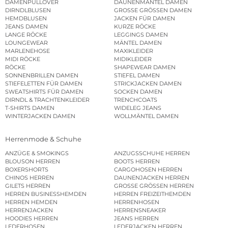
DAMENPULLOVER
DAUNENMÄNTEL DAMEN
DIRNDLBLUSEN
GROSSE GRÖSSEN DAMEN
HEMDBLUSEN
JACKEN FÜR DAMEN
JEANS DAMEN
KURZE RÖCKE
LANGE RÖCKE
LEGGINGS DAMEN
LOUNGEWEAR
MÄNTEL DAMEN
MARLENEHOSE
MAXIKLEIDER
MIDI RÖCKE
MIDIKLEIDER
RÖCKE
SHAPEWEAR DAMEN
SONNENBRILLEN DAMEN
STIEFEL DAMEN
STIEFELETTEN FÜR DAMEN
STRICKJACKEN DAMEN
SWEATSHIRTS FÜR DAMEN
SOCKEN DAMEN
DIRNDL & TRACHTENKLEIDER
TRENCHCOATS
T-SHIRTS DAMEN
WIDELEG JEANS
WINTERJACKEN DAMEN
WOLLMÄNTEL DAMEN
Herrenmode & Schuhe
ANZÜGE & SMOKINGS
ANZUGSSCHUHE HERREN
BLOUSON HERREN
BOOTS HERREN
BOXERSHORTS
CARGOHOSEN HERREN
CHINOS HERREN
DAUNENJACKEN HERREN
GILETS HERREN
GROSSE GRÖSSEN HERREN
HERREN BUSINESSHEMDEN
HERREN FREIZEITHEMDEN
HERREN HEMDEN
HERRENHOSEN
HERRENJACKEN
HERRENSNEAKER
HOODIES HERREN
JEANS HERREN
LEDERHOSEN
LEDERJACKEN HERREN