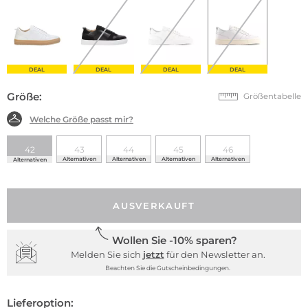
DEAL
DEAL
DEAL
DEAL
Größe:
Größentabelle
Welche Größe passt mir?
42
43
44
45
46
Alternativen
Alternativen
Alternativen
Alternativen
Alternativen
AUSVERKAUFT
Wollen Sie -10% sparen?
Melden Sie sich
jetzt
für den Newsletter an.
Beachten Sie die Gutscheinbedingungen.
Lieferoption: