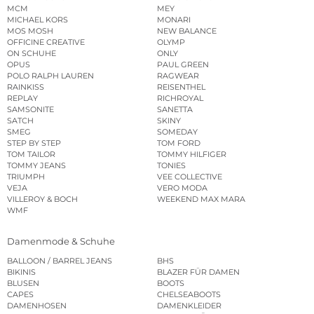
MCM
MEY
MICHAEL KORS
MONARI
MOS MOSH
NEW BALANCE
OFFICINE CREATIVE
OLYMP
ON SCHUHE
ONLY
OPUS
PAUL GREEN
POLO RALPH LAUREN
RAGWEAR
RAINKISS
REISENTHEL
REPLAY
RICHROYAL
SAMSONITE
SANETTA
SATCH
SKINY
SMEG
SOMEDAY
STEP BY STEP
TOM FORD
TOM TAILOR
TOMMY HILFIGER
TOMMY JEANS
TONIES
TRIUMPH
VEE COLLECTIVE
VEJA
VERO MODA
VILLEROY & BOCH
WEEKEND MAX MARA
WMF
Damenmode & Schuhe
BALLOON / BARREL JEANS
BHS
BIKINIS
BLAZER FÜR DAMEN
BLUSEN
BOOTS
CAPES
CHELSEABOOTS
DAMENHOSEN
DAMENKLEIDER