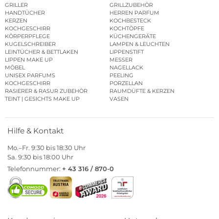
GRILLER
GRILLZUBEHÖR
HANDTÜCHER
HERREN PARFUM
KERZEN
KOCHBESTECK
KOCHGESCHIRR
KOCHTÖPFE
KÖRPERPFLEGE
KÜCHENGERÄTE
KUGELSCHREIBER
LAMPEN & LEUCHTEN
LEINTÜCHER & BETTLAKEN
LIPPENSTIFT
LIPPEN MAKE UP
MESSER
MÖBEL
NAGELLACK
UNISEX PARFUMS
PEELING
KOCHGESCHIRR
PORZELLAN
RASIERER & RASUR ZUBEHÖR
RAUMDÜFTE & KERZEN
TEINT | GESICHTS MAKE UP
VASEN
Hilfe & Kontakt
Mo.–Fr. 9:30 bis 18:30 Uhr
Sa. 9:30 bis 18:00 Uhr
Telefonnummer:
+ 43 316 / 870-0