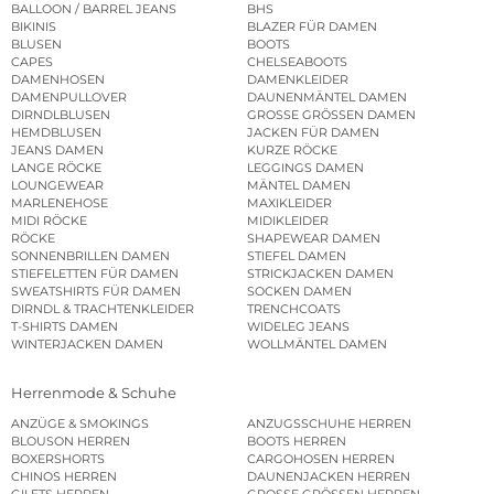
BALLOON / BARREL JEANS
BHS
BIKINIS
BLAZER FÜR DAMEN
BLUSEN
BOOTS
CAPES
CHELSEABOOTS
DAMENHOSEN
DAMENKLEIDER
DAMENPULLOVER
DAUNENMÄNTEL DAMEN
DIRNDLBLUSEN
GROSSE GRÖSSEN DAMEN
HEMDBLUSEN
JACKEN FÜR DAMEN
JEANS DAMEN
KURZE RÖCKE
LANGE RÖCKE
LEGGINGS DAMEN
LOUNGEWEAR
MÄNTEL DAMEN
MARLENEHOSE
MAXIKLEIDER
MIDI RÖCKE
MIDIKLEIDER
RÖCKE
SHAPEWEAR DAMEN
SONNENBRILLEN DAMEN
STIEFEL DAMEN
STIEFELETTEN FÜR DAMEN
STRICKJACKEN DAMEN
SWEATSHIRTS FÜR DAMEN
SOCKEN DAMEN
DIRNDL & TRACHTENKLEIDER
TRENCHCOATS
T-SHIRTS DAMEN
WIDELEG JEANS
WINTERJACKEN DAMEN
WOLLMÄNTEL DAMEN
Herrenmode & Schuhe
ANZÜGE & SMOKINGS
ANZUGSSCHUHE HERREN
BLOUSON HERREN
BOOTS HERREN
BOXERSHORTS
CARGOHOSEN HERREN
CHINOS HERREN
DAUNENJACKEN HERREN