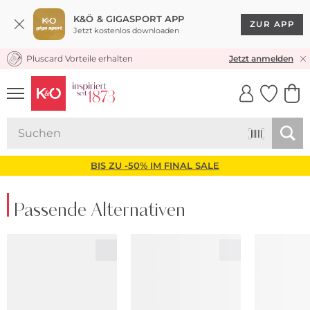
K&Ö & GIGASPORT APP
ZUR APP
Jetzt kostenlos downloaden
Pluscard Vorteile erhalten
KOSTENLOSER VERSAND* & RÜCKVERSAND
Jetzt anmelden
UNSERE APP
CLICK &
CLICK &
COLLECT
RESERVE
BIS ZU -50% IM FINAL SALE
Passende Alternativen