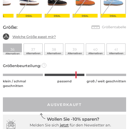
EAL
DEAL
DEAL
DEAL
DEAL
Größe:
Größentabelle
Welche Größe passt mir?
36
37
38
39
40
41
Alternativen
Alternativen
Alternativen
Alternativen
Alternativen
Alternativen
Größenbeurteilung:
?
klein / schmal
passend
groß / weit geschnitten
geschnitten
AUSVERKAUFT
Wollen Sie -10% sparen?
Melden Sie sich
jetzt
für den Newsletter an.