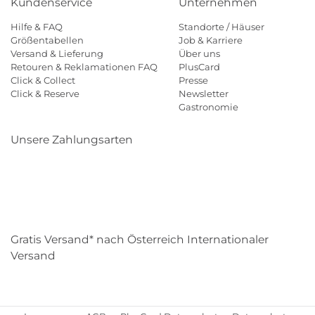
Kundenservice
Unternehmen
Hilfe & FAQ
Standorte / Häuser
Größentabellen
Job & Karriere
Versand & Lieferung
Über uns
Retouren & Reklamationen FAQ
PlusCard
Click & Collect
Presse
Click & Reserve
Newsletter
Gastronomie
Unsere Zahlungsarten
Klarna
Paypal
Mastercard
Visa
Diners
Eps
Shop
Applepay
Amazon
Gratis Versand* nach Österreich Internationaler
Versand