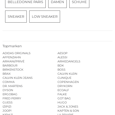
BELLEDONNE PARIS
DAMEN
SCHUHE
SNEAKER
LOW SNEAKER
Topmarken
ADIDAS ORIGINALS
AESOP
AFFENZAHN
ALESSI
ARMANI/PRIVÉ
ARMEDANGELS
BARBOUR
BDK
BIRKENSTOCK
BOSS
BRAX
CALVIN KLEIN
CALVIN KLEIN JEANS
CLINIQUE
COMMA
COPENHAGEN
DR. MARTENS
DRYKORN
DYSON
ECOALF
ERGOBAG
FALKE
FRED PERRY
GOT BAG
GUESS
HUGO
IZIPIZI
JACK & JONES
JOOP!
KAPTEN & SON
KIEHL’S
LA PRAIRIE