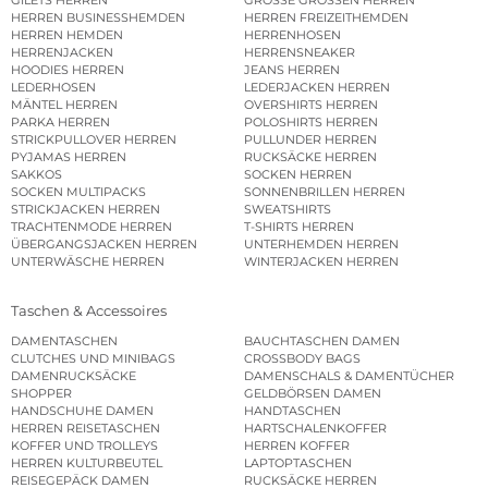
GILETS HERREN
GROSSE GRÖSSEN HERREN
HERREN BUSINESSHEMDEN
HERREN FREIZEITHEMDEN
HERREN HEMDEN
HERRENHOSEN
HERRENJACKEN
HERRENSNEAKER
HOODIES HERREN
JEANS HERREN
LEDERHOSEN
LEDERJACKEN HERREN
MÄNTEL HERREN
OVERSHIRTS HERREN
PARKA HERREN
POLOSHIRTS HERREN
STRICKPULLOVER HERREN
PULLUNDER HERREN
PYJAMAS HERREN
RUCKSÄCKE HERREN
SAKKOS
SOCKEN HERREN
SOCKEN MULTIPACKS
SONNENBRILLEN HERREN
STRICKJACKEN HERREN
SWEATSHIRTS
TRACHTENMODE HERREN
T-SHIRTS HERREN
ÜBERGANGSJACKEN HERREN
UNTERHEMDEN HERREN
UNTERWÄSCHE HERREN
WINTERJACKEN HERREN
Taschen & Accessoires
DAMENTASCHEN
BAUCHTASCHEN DAMEN
CLUTCHES UND MINIBAGS
CROSSBODY BAGS
DAMENRUCKSÄCKE
DAMENSCHALS & DAMENTÜCHER
SHOPPER
GELDBÖRSEN DAMEN
HANDSCHUHE DAMEN
HANDTASCHEN
HERREN REISETASCHEN
HARTSCHALENKOFFER
KOFFER UND TROLLEYS
HERREN KOFFER
HERREN KULTURBEUTEL
LAPTOPTASCHEN
REISEGEPÄCK DAMEN
RUCKSÄCKE HERREN