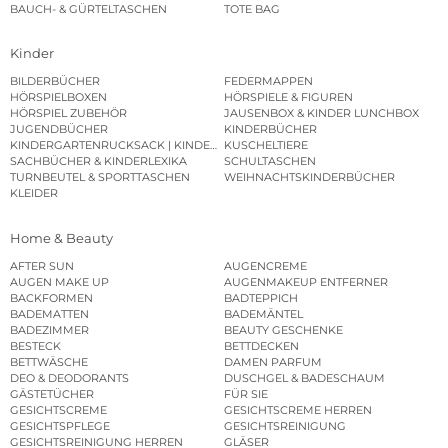
BAUCH- & GÜRTELTASCHEN
TOTE BAG
Kinder
BILDERBÜCHER
FEDERMAPPEN
HÖRSPIELBOXEN
HÖRSPIELE & FIGUREN
HÖRSPIEL ZUBEHÖR
JAUSENBOX & KINDER LUNCHBOX
JUGENDBÜCHER
KINDERBÜCHER
KINDERGARTENRUCKSACK | KINDERGARTENBEUTEL
KUSCHELTIERE
SACHBÜCHER & KINDERLEXIKA
SCHULTASCHEN
TURNBEUTEL & SPORTTASCHEN
WEIHNACHTSKINDERBÜCHER
KLEIDER
Home & Beauty
AFTER SUN
AUGENCREME
AUGEN MAKE UP
AUGENMAKEUP ENTFERNER
BACKFORMEN
BADTEPPICH
BADEMATTEN
BADEMÄNTEL
BADEZIMMER
BEAUTY GESCHENKE
BESTECK
BETTDECKEN
BETTWÄSCHE
DAMEN PARFUM
DEO & DEODORANTS
DUSCHGEL & BADESCHAUM
GÄSTETÜCHER
FÜR SIE
GESICHTSCREME
GESICHTSCREME HERREN
GESICHTSPFLEGE
GESICHTSREINIGUNG
GESICHTSREINIGUNG HERREN
GLÄSER