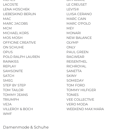
LACOSTE
LE CREUSET
LENA HOSCHEK
LEVI’S®
LIEBESKIND BERLIN
LUISA CERANO
MAC
MARC CAIN
MARC JACOBS
MARC O’POLO
MCM
MEY
MICHAEL KORS
MONARI
MOS MOSH
NEW BALANCE
OFFICINE CREATIVE
OLYMP
ON SCHUHE
ONLY
OPUS
PAUL GREEN
POLO RALPH LAUREN
RAGWEAR
RAINKISS
REISENTHEL
REPLAY
RICHROYAL
SAMSONITE
SANETTA
SATCH
SKINY
SMEG
SOMEDAY
STEP BY STEP
TOM FORD
TOM TAILOR
TOMMY HILFIGER
TOMMY JEANS
TONIES
TRIUMPH
VEE COLLECTIVE
VEJA
VERO MODA
VILLEROY & BOCH
WEEKEND MAX MARA
WMF
Damenmode & Schuhe