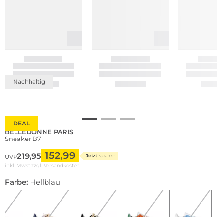
Nachhaltig
DEAL
BELLEDONNE PARIS
Sneaker B7
152,99
219,95
Jetzt
sparen
UVP
inkl. Mwst zzgl.
Versandkosten
Farbe:
Hellblau