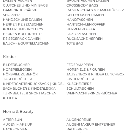
DAMENTASCHEN
BAUCHTASCHEN DAMEN
CLUTCHES UND MINIBAGS
CROSSBODY BAGS
DAMENRUCKSÄCKE
DAMENSCHALS & DAMENTÜCHER
SHOPPER
GELDBÖRSEN DAMEN
HANDSCHUHE DAMEN
HANDTASCHEN
HERREN REISETASCHEN
HARTSCHALENKOFFER
KOFFER UND TROLLEYS
HERREN KOFFER
HERREN KULTURBEUTEL
LAPTOPTASCHEN
REISEGEPÄCK DAMEN
RUCKSÄCKE HERREN
BAUCH- & GÜRTELTASCHEN
TOTE BAG
Kinder
BILDERBÜCHER
FEDERMAPPEN
HÖRSPIELBOXEN
HÖRSPIELE & FIGUREN
HÖRSPIEL ZUBEHÖR
JAUSENBOX & KINDER LUNCHBOX
JUGENDBÜCHER
KINDERBÜCHER
KINDERGARTENRUCKSACK | KINDERGARTENBEUTEL
KUSCHELTIERE
SACHBÜCHER & KINDERLEXIKA
SCHULTASCHEN
TURNBEUTEL & SPORTTASCHEN
WEIHNACHTSKINDERBÜCHER
KLEIDER
Home & Beauty
AFTER SUN
AUGENCREME
AUGEN MAKE UP
AUGENMAKEUP ENTFERNER
BACKFORMEN
BADTEPPICH