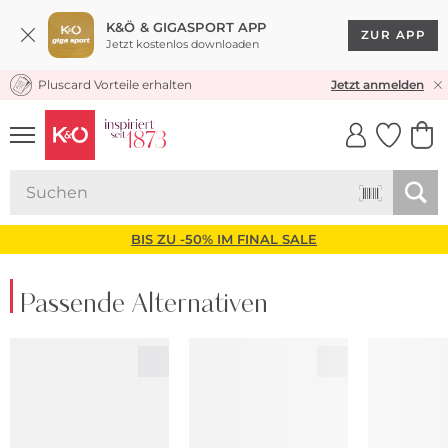
K&Ö & GIGASPORT APP
ZUR APP
Jetzt kostenlos downloaden
Pluscard Vorteile erhalten
KOSTENLOSER VERSAND* & RÜCKVERSAND
30 TAGE RÜCKGABERECHT
Jetzt anmelden
UNSERE APP
CLICK &
CLICK &
COLLECT
RESERVE
BIS ZU -50% IM FINAL SALE
Passende Alternativen