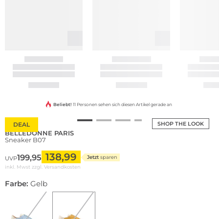
Beliebt!
11 Personen sehen sich diesen Artikel gerade an
SHOP THE LOOK
DEAL
BELLEDONNE PARIS
Sneaker B07
138,99
199,95
Jetzt
sparen
UVP
inkl. Mwst zzgl.
Versandkosten
Farbe:
Gelb