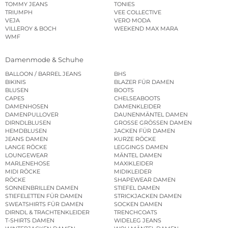
TOMMY JEANS
TONIES
TRIUMPH
VEE COLLECTIVE
VEJA
VERO MODA
VILLEROY & BOCH
WEEKEND MAX MARA
WMF
Damenmode & Schuhe
BALLOON / BARREL JEANS
BHS
BIKINIS
BLAZER FÜR DAMEN
BLUSEN
BOOTS
CAPES
CHELSEABOOTS
DAMENHOSEN
DAMENKLEIDER
DAMENPULLOVER
DAUNENMÄNTEL DAMEN
DIRNDLBLUSEN
GROSSE GRÖSSEN DAMEN
HEMDBLUSEN
JACKEN FÜR DAMEN
JEANS DAMEN
KURZE RÖCKE
LANGE RÖCKE
LEGGINGS DAMEN
LOUNGEWEAR
MÄNTEL DAMEN
MARLENEHOSE
MAXIKLEIDER
MIDI RÖCKE
MIDIKLEIDER
RÖCKE
SHAPEWEAR DAMEN
SONNENBRILLEN DAMEN
STIEFEL DAMEN
STIEFELETTEN FÜR DAMEN
STRICKJACKEN DAMEN
SWEATSHIRTS FÜR DAMEN
SOCKEN DAMEN
DIRNDL & TRACHTENKLEIDER
TRENCHCOATS
T-SHIRTS DAMEN
WIDELEG JEANS