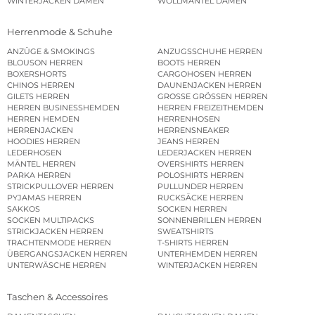
WINTERJACKEN DAMEN
WOLLMÄNTEL DAMEN
Herrenmode & Schuhe
ANZÜGE & SMOKINGS
ANZUGSSCHUHE HERREN
BLOUSON HERREN
BOOTS HERREN
BOXERSHORTS
CARGOHOSEN HERREN
CHINOS HERREN
DAUNENJACKEN HERREN
GILETS HERREN
GROSSE GRÖSSEN HERREN
HERREN BUSINESSHEMDEN
HERREN FREIZEITHEMDEN
HERREN HEMDEN
HERRENHOSEN
HERRENJACKEN
HERRENSNEAKER
HOODIES HERREN
JEANS HERREN
LEDERHOSEN
LEDERJACKEN HERREN
MÄNTEL HERREN
OVERSHIRTS HERREN
PARKA HERREN
POLOSHIRTS HERREN
STRICKPULLOVER HERREN
PULLUNDER HERREN
PYJAMAS HERREN
RUCKSÄCKE HERREN
SAKKOS
SOCKEN HERREN
SOCKEN MULTIPACKS
SONNENBRILLEN HERREN
STRICKJACKEN HERREN
SWEATSHIRTS
TRACHTENMODE HERREN
T-SHIRTS HERREN
ÜBERGANGSJACKEN HERREN
UNTERHEMDEN HERREN
UNTERWÄSCHE HERREN
WINTERJACKEN HERREN
Taschen & Accessoires