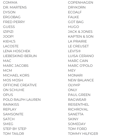
COMMA
COPENHAGEN
DR. MARTENS
DRYKORN
DYSON
ECOALF
ERGOBAG
FALKE
FRED PERRY
GOT BAG
GUESS
HUGO
IZIPIZI
JACK & JONES
JOOP!
KAPTEN & SON
KIEHL’S
LA PRAIRIE
LACOSTE
LE CREUSET
LENA HOSCHEK
LEVI’S®
LIEBESKIND BERLIN
LUISA CERANO
MAC
MARC CAIN
MARC JACOBS
MARC O’POLO
MCM
MEY
MICHAEL KORS
MONARI
MOS MOSH
NEW BALANCE
OFFICINE CREATIVE
OLYMP
ON SCHUHE
ONLY
OPUS
PAUL GREEN
POLO RALPH LAUREN
RAGWEAR
RAINKISS
REISENTHEL
REPLAY
RICHROYAL
SAMSONITE
SANETTA
SATCH
SKINY
SMEG
SOMEDAY
STEP BY STEP
TOM FORD
TOM TAILOR
TOMMY HILFIGER