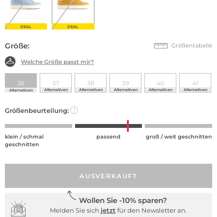
DEAL
DEAL
Größe:
Größentabelle
Welche Größe passt mir?
36
37
38
39
40
41
Alternativen
Alternativen
Alternativen
Alternativen
Alternativen
Alternativen
Größenbeurteilung:
?
klein / schmal
passend
groß / weit geschnitten
geschnitten
AUSVERKAUFT
Wollen Sie -10% sparen?
Melden Sie sich
jetzt
für den Newsletter an.