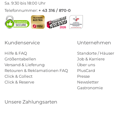
Sa. 9:30 bis 18:00 Uhr
Telefonnummer:
+ 43 316 / 870-0
Kundenservice
Unternehmen
Hilfe & FAQ
Standorte / Häuser
Größentabellen
Job & Karriere
Versand & Lieferung
Über uns
Retouren & Reklamationen FAQ
PlusCard
Click & Collect
Presse
Click & Reserve
Newsletter
Gastronomie
Unsere Zahlungsarten
Klarna
Paypal
Mastercard
Visa
Diners
Eps
Shop
Applepay
Amazon