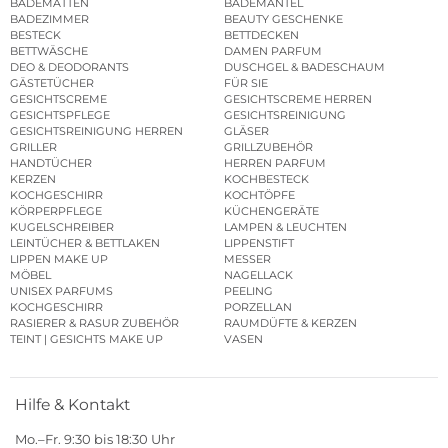
BADEMATTEN
BADEMÄNTEL
BADEZIMMER
BEAUTY GESCHENKE
BESTECK
BETTDECKEN
BETTWÄSCHE
DAMEN PARFUM
DEO & DEODORANTS
DUSCHGEL & BADESCHAUM
GÄSTETÜCHER
FÜR SIE
GESICHTSCREME
GESICHTSCREME HERREN
GESICHTSPFLEGE
GESICHTSREINIGUNG
GESICHTSREINIGUNG HERREN
GLÄSER
GRILLER
GRILLZUBEHÖR
HANDTÜCHER
HERREN PARFUM
KERZEN
KOCHBESTECK
KOCHGESCHIRR
KOCHTÖPFE
KÖRPERPFLEGE
KÜCHENGERÄTE
KUGELSCHREIBER
LAMPEN & LEUCHTEN
LEINTÜCHER & BETTLAKEN
LIPPENSTIFT
LIPPEN MAKE UP
MESSER
MÖBEL
NAGELLACK
UNISEX PARFUMS
PEELING
KOCHGESCHIRR
PORZELLAN
RASIERER & RASUR ZUBEHÖR
RAUMDÜFTE & KERZEN
TEINT | GESICHTS MAKE UP
VASEN
Hilfe & Kontakt
Mo.–Fr. 9:30 bis 18:30 Uhr