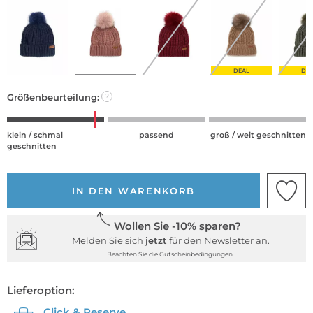
DEAL
DE
Größenbeurteilung:
?
klein / schmal
passend
groß / weit geschnitten
geschnitten
IN DEN WARENKORB
Wollen Sie -10% sparen?
Melden Sie sich
jetzt
für den Newsletter an.
Beachten Sie die Gutscheinbedingungen.
Lieferoption:
Click & Reserve