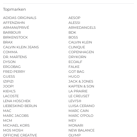
Topmarken
ADIDAS ORIGINALS
AESOP
AFFENZAHN
ALESSI
ARMANI/PRIVÉ
ARMEDANGELS
BARBOUR
BDK
BIRKENSTOCK
BOSS
BRAX
CALVIN KLEIN
CALVIN KLEIN JEANS
CLINIQUE
COMMA
COPENHAGEN
DR. MARTENS
DRYKORN
DYSON
ECOALF
ERGOBAG
FALKE
FRED PERRY
GOT BAG
GUESS
HUGO
IZIPIZI
JACK & JONES
JOOP!
KAPTEN & SON
KIEHL’S
LA PRAIRIE
LACOSTE
LE CREUSET
LENA HOSCHEK
LEVI’S®
LIEBESKIND BERLIN
LUISA CERANO
MAC
MARC CAIN
MARC JACOBS
MARC O’POLO
MCM
MEY
MICHAEL KORS
MONARI
MOS MOSH
NEW BALANCE
OFFICINE CREATIVE
OLYMP