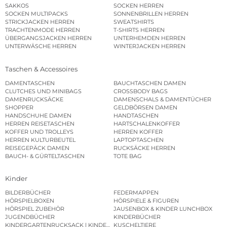
SAKKOS
SOCKEN HERREN
SOCKEN MULTIPACKS
SONNENBRILLEN HERREN
STRICKJACKEN HERREN
SWEATSHIRTS
TRACHTENMODE HERREN
T-SHIRTS HERREN
ÜBERGANGSJACKEN HERREN
UNTERHEMDEN HERREN
UNTERWÄSCHE HERREN
WINTERJACKEN HERREN
Taschen & Accessoires
DAMENTASCHEN
BAUCHTASCHEN DAMEN
CLUTCHES UND MINIBAGS
CROSSBODY BAGS
DAMENRUCKSÄCKE
DAMENSCHALS & DAMENTÜCHER
SHOPPER
GELDBÖRSEN DAMEN
HANDSCHUHE DAMEN
HANDTASCHEN
HERREN REISETASCHEN
HARTSCHALENKOFFER
KOFFER UND TROLLEYS
HERREN KOFFER
HERREN KULTURBEUTEL
LAPTOPTASCHEN
REISEGEPÄCK DAMEN
RUCKSÄCKE HERREN
BAUCH- & GÜRTELTASCHEN
TOTE BAG
Kinder
BILDERBÜCHER
FEDERMAPPEN
HÖRSPIELBOXEN
HÖRSPIELE & FIGUREN
HÖRSPIEL ZUBEHÖR
JAUSENBOX & KINDER LUNCHBOX
JUGENDBÜCHER
KINDERBÜCHER
KINDERGARTENRUCKSACK | KINDERGARTENBEUTEL
KUSCHELTIERE