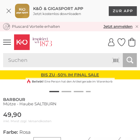
K&Ö & GIGASPORT APP
ZUR APP
Jetzt kostenlos downloaden
Pluscard Vorteile erhalten
KOSTENLOSER VERSAND* & RÜCKVERSAND
Jetzt anmelden
UNSERE APP
CLICK &
CLICK &
COLLECT
RESERVE
BIS ZU -50% IM FINAL SALE
Beliebt!
Eine Person hat den Artikel gerade im Warenkorb
BARBOUR
Mütze - Haube SALTBURN
49,90
inkl. Mwst zzgl.
Versandkosten
Farbe:
Rosa