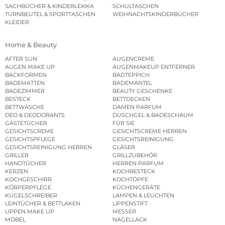
SACHBÜCHER & KINDERLEXIKA
SCHULTASCHEN
TURNBEUTEL & SPORTTASCHEN
WEIHNACHTSKINDERBÜCHER
KLEIDER
Home & Beauty
AFTER SUN
AUGENCREME
AUGEN MAKE UP
AUGENMAKEUP ENTFERNER
BACKFORMEN
BADTEPPICH
BADEMATTEN
BADEMÄNTEL
BADEZIMMER
BEAUTY GESCHENKE
BESTECK
BETTDECKEN
BETTWÄSCHE
DAMEN PARFUM
DEO & DEODORANTS
DUSCHGEL & BADESCHAUM
GÄSTETÜCHER
FÜR SIE
GESICHTSCREME
GESICHTSCREME HERREN
GESICHTSPFLEGE
GESICHTSREINIGUNG
GESICHTSREINIGUNG HERREN
GLÄSER
GRILLER
GRILLZUBEHÖR
HANDTÜCHER
HERREN PARFUM
KERZEN
KOCHBESTECK
KOCHGESCHIRR
KOCHTÖPFE
KÖRPERPFLEGE
KÜCHENGERÄTE
KUGELSCHREIBER
LAMPEN & LEUCHTEN
LEINTÜCHER & BETTLAKEN
LIPPENSTIFT
LIPPEN MAKE UP
MESSER
MÖBEL
NAGELLACK