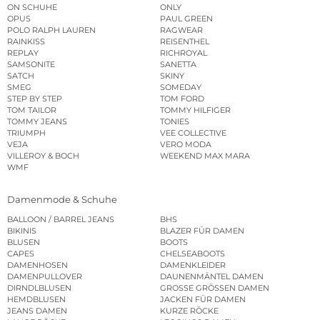
ON SCHUHE
ONLY
OPUS
PAUL GREEN
POLO RALPH LAUREN
RAGWEAR
RAINKISS
REISENTHEL
REPLAY
RICHROYAL
SAMSONITE
SANETTA
SATCH
SKINY
SMEG
SOMEDAY
STEP BY STEP
TOM FORD
TOM TAILOR
TOMMY HILFIGER
TOMMY JEANS
TONIES
TRIUMPH
VEE COLLECTIVE
VEJA
VERO MODA
VILLEROY & BOCH
WEEKEND MAX MARA
WMF
Damenmode & Schuhe
BALLOON / BARREL JEANS
BHS
BIKINIS
BLAZER FÜR DAMEN
BLUSEN
BOOTS
CAPES
CHELSEABOOTS
DAMENHOSEN
DAMENKLEIDER
DAMENPULLOVER
DAUNENMÄNTEL DAMEN
DIRNDLBLUSEN
GROSSE GRÖSSEN DAMEN
HEMDBLUSEN
JACKEN FÜR DAMEN
JEANS DAMEN
KURZE RÖCKE