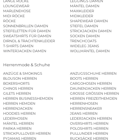
LANGE RÖCKE
LEGGINGS DAMEN
LOUNGEWEAR
MÄNTEL DAMEN
MARLENEHOSE
MAXIKLEIDER
MIDI RÖCKE
MIDIKLEIDER
RÖCKE
SHAPEWEAR DAMEN
SONNENBRILLEN DAMEN
STIEFEL DAMEN
STIEFELETTEN FÜR DAMEN
STRICKJACKEN DAMEN
SWEATSHIRTS FÜR DAMEN
SOCKEN DAMEN
DIRNDL & TRACHTENKLEIDER
TRENCHCOATS
T-SHIRTS DAMEN
WIDELEG JEANS
WINTERJACKEN DAMEN
WOLLMÄNTEL DAMEN
Herrenmode & Schuhe
ANZÜGE & SMOKINGS
ANZUGSSCHUHE HERREN
BLOUSON HERREN
BOOTS HERREN
BOXERSHORTS
CARGOHOSEN HERREN
CHINOS HERREN
DAUNENJACKEN HERREN
GILETS HERREN
GROSSE GRÖSSEN HERREN
HERREN BUSINESSHEMDEN
HERREN FREIZEITHEMDEN
HERREN HEMDEN
HERRENHOSEN
HERRENJACKEN
HERRENSNEAKER
HOODIES HERREN
JEANS HERREN
LEDERHOSEN
LEDERJACKEN HERREN
MÄNTEL HERREN
OVERSHIRTS HERREN
PARKA HERREN
POLOSHIRTS HERREN
STRICKPULLOVER HERREN
PULLUNDER HERREN
PYJAMAS HERREN
RUCKSÄCKE HERREN