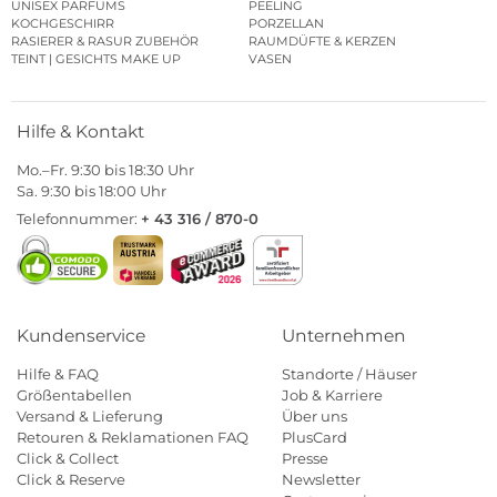
UNISEX PARFUMS
PEELING
KOCHGESCHIRR
PORZELLAN
RASIERER & RASUR ZUBEHÖR
RAUMDÜFTE & KERZEN
TEINT | GESICHTS MAKE UP
VASEN
Hilfe & Kontakt
Mo.–Fr. 9:30 bis 18:30 Uhr
Sa. 9:30 bis 18:00 Uhr
Telefonnummer:
+ 43 316 / 870-0
Kundenservice
Unternehmen
Hilfe & FAQ
Standorte / Häuser
Größentabellen
Job & Karriere
Versand & Lieferung
Über uns
Retouren & Reklamationen FAQ
PlusCard
Click & Collect
Presse
Click & Reserve
Newsletter