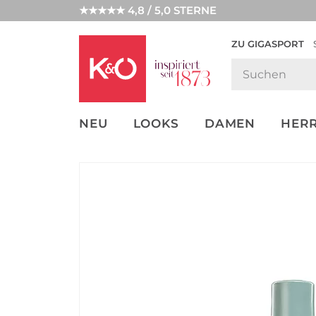
★★★★★ 4,8 / 5,0 STERNE
ZU GIGASPORT
FASHION-
UNSERE APP
CLICK &
CLICK &
TRENDS
COLLECT
RESERVE
NEU
LOOKS
DAMEN
HER