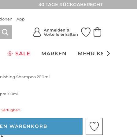
30 TAGE RÜCKGABERECHT
tionen
App
Anmelden &
Vorteile erhalten
SALE
MARKEN
MEHR K&Ö
NACH
lenishing Shampoo 200ml
 pro 100ml
 verfügbar!
DEN WARENKORB