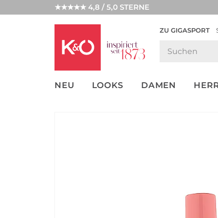
★★★★★ 4,8 / 5,0 STERNE
ZU GIGASPORT
FASHION-
UNSERE APP
CLICK &
CLICK &
TRENDS
COLLECT
RESERVE
NEU
LOOKS
DAMEN
HER