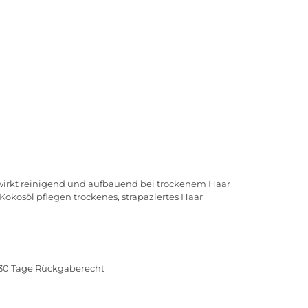
wirkt reinigend und aufbauend bei trockenem Haar
 Kokosöl pflegen trockenes, strapaziertes Haar
30 Tage Rückgaberecht