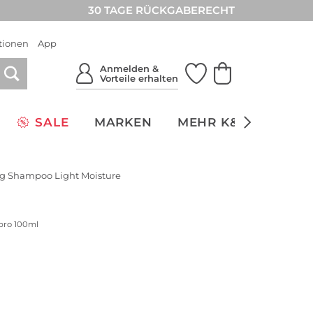
30 TAGE RÜCKGABERECHT
tionen
App
Anmelden &
Vorteile erhalten
SALE
MARKEN
MEHR K&Ö
NACH
ng Shampoo Light Moisture
 pro 100ml