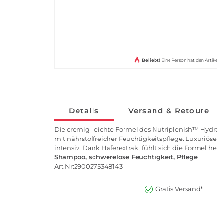
Beliebt!
Eine Person hat den Arti
Details
Versand & Retoure
Die cremig-leichte Formel des Nutriplenish™ Hyd
mit nährstoffreicher Feuchtigkeitspflege. Luxuriöse
intensiv. Dank Haferextrakt fühlt sich die Formel h
Shampoo, schwerelose Feuchtigkeit, Pflege
Art.Nr:2900275348143
Gratis Versand*