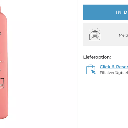
IN 
Meld
Lieferoption:
Click & Rese
Filialverfügba