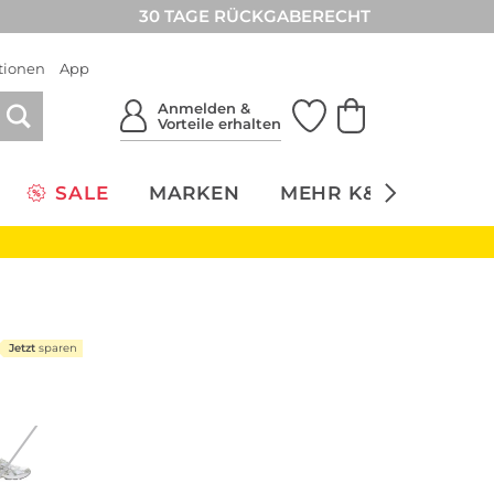
30 TAGE RÜCKGABERECHT
tionen
App
Anmelden &
Vorteile erhalten
SALE
MARKEN
MEHR K&Ö
NACH
Jetzt
sparen