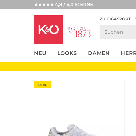
★★★★★ 4,8 / 5,0 STERNE
ZU GIGASPORT
FASHION-
UNSERE APP
CLICK &
CLICK &
TRENDS
COLLECT
RESERVE
NEU
LOOKS
DAMEN
HER
DEAL