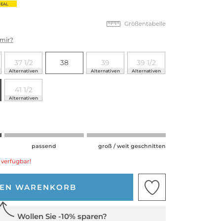
EAL
Größentabelle
 mir?
37 1/2
38
39
39 1/2
Alternativen
Alternativen
Alternativen
41 1/2
Alternativen
passend
groß / weit geschnitten
 verfügbar!
DEN WARENKORB
Wollen Sie -10% sparen?