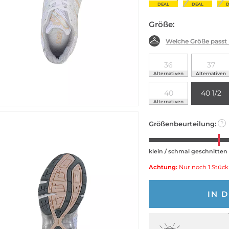
DEAL
DEAL
D
Größe:
Welche Größe passt
36
37
Alternativen
Alternativen
40
40 1/2
Alternativen
Größenbeurteilung:
?
klein / schmal geschnitten
Achtung:
Nur noch 1 Stück
IN 