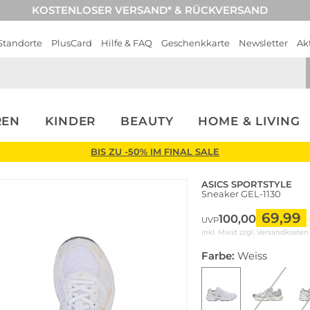
KOSTENLOSER VERSAND* & RÜCKVERSAND
Standorte
PlusCard
Hilfe & FAQ
Geschenkkarte
Newsletter
Ak
REN
KINDER
BEAUTY
HOME & LIVING
BIS ZU -50% IM FINAL SALE
ASICS SPORTSTYLE
Sneaker GEL-1130
69,99
100,00
UVP
inkl. Mwst zzgl.
Versandkosten
Farbe:
Weiss