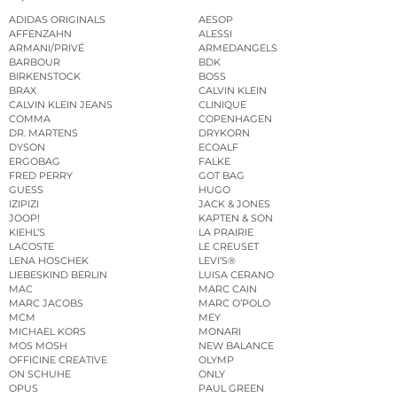
ADIDAS ORIGINALS
AESOP
AFFENZAHN
ALESSI
ARMANI/PRIVÉ
ARMEDANGELS
BARBOUR
BDK
BIRKENSTOCK
BOSS
BRAX
CALVIN KLEIN
CALVIN KLEIN JEANS
CLINIQUE
COMMA
COPENHAGEN
DR. MARTENS
DRYKORN
DYSON
ECOALF
ERGOBAG
FALKE
FRED PERRY
GOT BAG
GUESS
HUGO
IZIPIZI
JACK & JONES
JOOP!
KAPTEN & SON
KIEHL’S
LA PRAIRIE
LACOSTE
LE CREUSET
LENA HOSCHEK
LEVI’S®
LIEBESKIND BERLIN
LUISA CERANO
MAC
MARC CAIN
MARC JACOBS
MARC O’POLO
MCM
MEY
MICHAEL KORS
MONARI
MOS MOSH
NEW BALANCE
OFFICINE CREATIVE
OLYMP
ON SCHUHE
ONLY
OPUS
PAUL GREEN