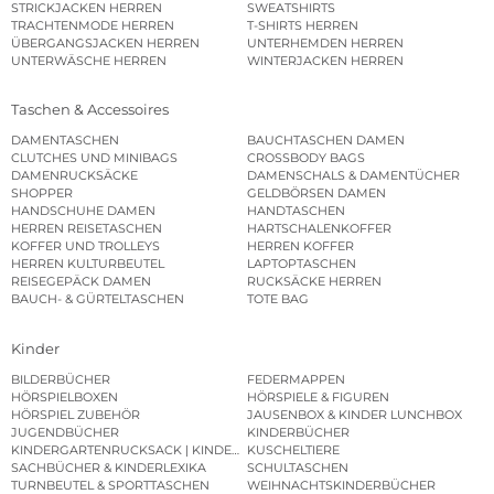
STRICKJACKEN HERREN
SWEATSHIRTS
TRACHTENMODE HERREN
T-SHIRTS HERREN
ÜBERGANGSJACKEN HERREN
UNTERHEMDEN HERREN
UNTERWÄSCHE HERREN
WINTERJACKEN HERREN
Taschen & Accessoires
DAMENTASCHEN
BAUCHTASCHEN DAMEN
CLUTCHES UND MINIBAGS
CROSSBODY BAGS
DAMENRUCKSÄCKE
DAMENSCHALS & DAMENTÜCHER
SHOPPER
GELDBÖRSEN DAMEN
HANDSCHUHE DAMEN
HANDTASCHEN
HERREN REISETASCHEN
HARTSCHALENKOFFER
KOFFER UND TROLLEYS
HERREN KOFFER
HERREN KULTURBEUTEL
LAPTOPTASCHEN
REISEGEPÄCK DAMEN
RUCKSÄCKE HERREN
BAUCH- & GÜRTELTASCHEN
TOTE BAG
Kinder
BILDERBÜCHER
FEDERMAPPEN
HÖRSPIELBOXEN
HÖRSPIELE & FIGUREN
HÖRSPIEL ZUBEHÖR
JAUSENBOX & KINDER LUNCHBOX
JUGENDBÜCHER
KINDERBÜCHER
KINDERGARTENRUCKSACK | KINDERGARTENBEUTEL
KUSCHELTIERE
SACHBÜCHER & KINDERLEXIKA
SCHULTASCHEN
TURNBEUTEL & SPORTTASCHEN
WEIHNACHTSKINDERBÜCHER