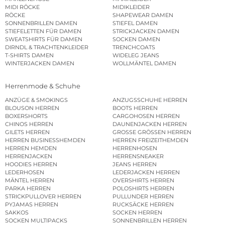
MIDI RÖCKE
MIDIKLEIDER
RÖCKE
SHAPEWEAR DAMEN
SONNENBRILLEN DAMEN
STIEFEL DAMEN
STIEFELETTEN FÜR DAMEN
STRICKJACKEN DAMEN
SWEATSHIRTS FÜR DAMEN
SOCKEN DAMEN
DIRNDL & TRACHTENKLEIDER
TRENCHCOATS
T-SHIRTS DAMEN
WIDELEG JEANS
WINTERJACKEN DAMEN
WOLLMÄNTEL DAMEN
Herrenmode & Schuhe
ANZÜGE & SMOKINGS
ANZUGSSCHUHE HERREN
BLOUSON HERREN
BOOTS HERREN
BOXERSHORTS
CARGOHOSEN HERREN
CHINOS HERREN
DAUNENJACKEN HERREN
GILETS HERREN
GROSSE GRÖSSEN HERREN
HERREN BUSINESSHEMDEN
HERREN FREIZEITHEMDEN
HERREN HEMDEN
HERRENHOSEN
HERRENJACKEN
HERRENSNEAKER
HOODIES HERREN
JEANS HERREN
LEDERHOSEN
LEDERJACKEN HERREN
MÄNTEL HERREN
OVERSHIRTS HERREN
PARKA HERREN
POLOSHIRTS HERREN
STRICKPULLOVER HERREN
PULLUNDER HERREN
PYJAMAS HERREN
RUCKSÄCKE HERREN
SAKKOS
SOCKEN HERREN
SOCKEN MULTIPACKS
SONNENBRILLEN HERREN