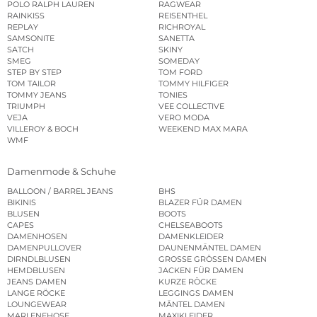
POLO RALPH LAUREN
RAGWEAR
RAINKISS
REISENTHEL
REPLAY
RICHROYAL
SAMSONITE
SANETTA
SATCH
SKINY
SMEG
SOMEDAY
STEP BY STEP
TOM FORD
TOM TAILOR
TOMMY HILFIGER
TOMMY JEANS
TONIES
TRIUMPH
VEE COLLECTIVE
VEJA
VERO MODA
VILLEROY & BOCH
WEEKEND MAX MARA
WMF
Damenmode & Schuhe
BALLOON / BARREL JEANS
BHS
BIKINIS
BLAZER FÜR DAMEN
BLUSEN
BOOTS
CAPES
CHELSEABOOTS
DAMENHOSEN
DAMENKLEIDER
DAMENPULLOVER
DAUNENMÄNTEL DAMEN
DIRNDLBLUSEN
GROSSE GRÖSSEN DAMEN
HEMDBLUSEN
JACKEN FÜR DAMEN
JEANS DAMEN
KURZE RÖCKE
LANGE RÖCKE
LEGGINGS DAMEN
LOUNGEWEAR
MÄNTEL DAMEN
MARLENEHOSE
MAXIKLEIDER