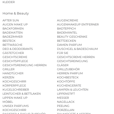
KLEIDER
Home & Beauty
AFTER SUN
AUGENCREME
AUGEN MAKE UP
AUGENMAKEUP ENTFERNER
BACKFORMEN
BADTEPPICH
BADEMATTEN
BADEMÄNTEL
BADEZIMMER
BEAUTY GESCHENKE
BESTECK
BETTDECKEN
BETTWÄSCHE
DAMEN PARFUM
DEO & DEODORANTS
DUSCHGEL & BADESCHAUM
GÄSTETÜCHER
FÜR SIE
GESICHTSCREME
GESICHTSCREME HERREN
GESICHTSPFLEGE
GESICHTSREINIGUNG
GESICHTSREINIGUNG HERREN
GLÄSER
GRILLER
GRILLZUBEHÖR
HANDTÜCHER
HERREN PARFUM
KERZEN
KOCHBESTECK
KOCHGESCHIRR
KOCHTÖPFE
KÖRPERPFLEGE
KÜCHENGERÄTE
KUGELSCHREIBER
LAMPEN & LEUCHTEN
LEINTÜCHER & BETTLAKEN
LIPPENSTIFT
LIPPEN MAKE UP
MESSER
MÖBEL
NAGELLACK
UNISEX PARFUMS
PEELING
KOCHGESCHIRR
PORZELLAN