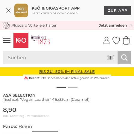
K&Ö & GIGASPORT APP
ZUR APP
Jetzt kostenlos downloaden
Pluscard Vorteile erhalten
KOSTENLOSER VERSAND* & RÜCKVERSAND
Jetzt anmelden
UNSERE APP
CLICK &
CLICK &
COLLECT
RESERVE
BIS ZU -50% IM FINAL SALE
Beliebt!
7 Personen haben den Artikel gerade im Warenkorb
ASA SELECTION
Tischset "Vegan Leather" 46x33cm (Caramel)
8,90
inkl. Mwst zzgl.
Versandkosten
Farbe:
Braun