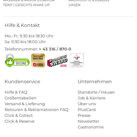
RASIERER & RASUR ZUBEHÖR
RAUMDÜFTE & KERZEN
TEINT | GESICHTS MAKE UP
VASEN
Hilfe & Kontakt
Mo.–Fr. 9:30 bis 18:30 Uhr
Sa. 9:30 bis 18:00 Uhr
Telefonnummer:
+ 43 316 / 870-0
Kundenservice
Unternehmen
Hilfe & FAQ
Standorte / Häuser
Größentabellen
Job & Karriere
Versand & Lieferung
Über uns
Retouren & Reklamationen FAQ
PlusCard
Click & Collect
Presse
Click & Reserve
Newsletter
Gastronomie