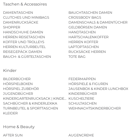
Taschen & Accessoires
DAMENTASCHEN
BAUCHTASCHEN DAMEN
CLUTCHES UND MINIBAGS
CROSSBODY BAGS
DAMENRUCKSÄCKE
DAMENSCHALS & DAMENTÜCHER
SHOPPER
GELDBÖRSEN DAMEN
HANDSCHUHE DAMEN
HANDTASCHEN
HERREN REISETASCHEN
HARTSCHALENKOFFER
KOFFER UND TROLLEYS
HERREN KOFFER
HERREN KULTURBEUTEL
LAPTOPTASCHEN
REISEGEPÄCK DAMEN
RUCKSÄCKE HERREN
BAUCH- & GÜRTELTASCHEN
TOTE BAG
Kinder
BILDERBÜCHER
FEDERMAPPEN
HÖRSPIELBOXEN
HÖRSPIELE & FIGUREN
HÖRSPIEL ZUBEHÖR
JAUSENBOX & KINDER LUNCHBOX
JUGENDBÜCHER
KINDERBÜCHER
KINDERGARTENRUCKSACK | KINDERGARTENBEUTEL
KUSCHELTIERE
SACHBÜCHER & KINDERLEXIKA
SCHULTASCHEN
TURNBEUTEL & SPORTTASCHEN
WEIHNACHTSKINDERBÜCHER
KLEIDER
Home & Beauty
AFTER SUN
AUGENCREME