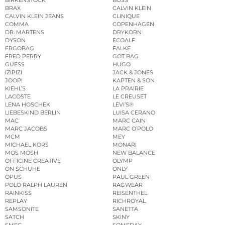
BRAX
CALVIN KLEIN
CALVIN KLEIN JEANS
CLINIQUE
COMMA
COPENHAGEN
DR. MARTENS
DRYKORN
DYSON
ECOALF
ERGOBAG
FALKE
FRED PERRY
GOT BAG
GUESS
HUGO
IZIPIZI
JACK & JONES
JOOP!
KAPTEN & SON
KIEHL’S
LA PRAIRIE
LACOSTE
LE CREUSET
LENA HOSCHEK
LEVI’S®
LIEBESKIND BERLIN
LUISA CERANO
MAC
MARC CAIN
MARC JACOBS
MARC O’POLO
MCM
MEY
MICHAEL KORS
MONARI
MOS MOSH
NEW BALANCE
OFFICINE CREATIVE
OLYMP
ON SCHUHE
ONLY
OPUS
PAUL GREEN
POLO RALPH LAUREN
RAGWEAR
RAINKISS
REISENTHEL
REPLAY
RICHROYAL
SAMSONITE
SANETTA
SATCH
SKINY
SMEG
SOMEDAY