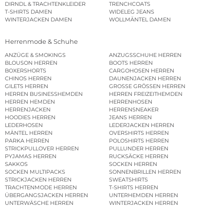
DIRNDL & TRACHTENKLEIDER
TRENCHCOATS
T-SHIRTS DAMEN
WIDELEG JEANS
WINTERJACKEN DAMEN
WOLLMÄNTEL DAMEN
Herrenmode & Schuhe
ANZÜGE & SMOKINGS
ANZUGSSCHUHE HERREN
BLOUSON HERREN
BOOTS HERREN
BOXERSHORTS
CARGOHOSEN HERREN
CHINOS HERREN
DAUNENJACKEN HERREN
GILETS HERREN
GROSSE GRÖSSEN HERREN
HERREN BUSINESSHEMDEN
HERREN FREIZEITHEMDEN
HERREN HEMDEN
HERRENHOSEN
HERRENJACKEN
HERRENSNEAKER
HOODIES HERREN
JEANS HERREN
LEDERHOSEN
LEDERJACKEN HERREN
MÄNTEL HERREN
OVERSHIRTS HERREN
PARKA HERREN
POLOSHIRTS HERREN
STRICKPULLOVER HERREN
PULLUNDER HERREN
PYJAMAS HERREN
RUCKSÄCKE HERREN
SAKKOS
SOCKEN HERREN
SOCKEN MULTIPACKS
SONNENBRILLEN HERREN
STRICKJACKEN HERREN
SWEATSHIRTS
TRACHTENMODE HERREN
T-SHIRTS HERREN
ÜBERGANGSJACKEN HERREN
UNTERHEMDEN HERREN
UNTERWÄSCHE HERREN
WINTERJACKEN HERREN