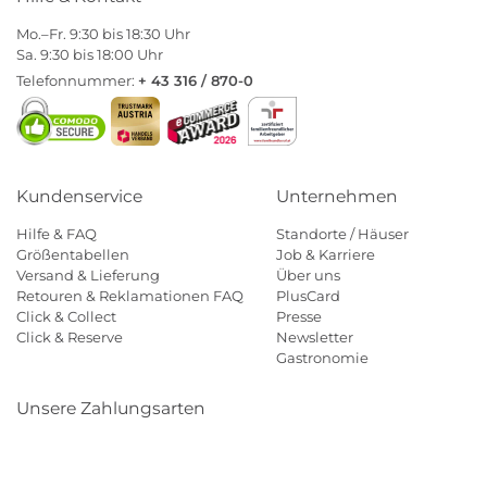
Mo.–Fr. 9:30 bis 18:30 Uhr
Sa. 9:30 bis 18:00 Uhr
Telefonnummer:
+ 43 316 / 870-0
Kundenservice
Unternehmen
Hilfe & FAQ
Standorte / Häuser
Größentabellen
Job & Karriere
Versand & Lieferung
Über uns
Retouren & Reklamationen FAQ
PlusCard
Click & Collect
Presse
Click & Reserve
Newsletter
Gastronomie
Unsere Zahlungsarten
Klarna
Paypal
Mastercard
Visa
Diners
Eps
Shop