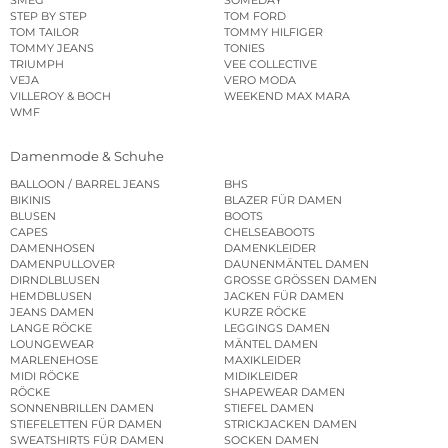
STEP BY STEP
TOM FORD
TOM TAILOR
TOMMY HILFIGER
TOMMY JEANS
TONIES
TRIUMPH
VEE COLLECTIVE
VEJA
VERO MODA
VILLEROY & BOCH
WEEKEND MAX MARA
WMF
Damenmode & Schuhe
BALLOON / BARREL JEANS
BHS
BIKINIS
BLAZER FÜR DAMEN
BLUSEN
BOOTS
CAPES
CHELSEABOOTS
DAMENHOSEN
DAMENKLEIDER
DAMENPULLOVER
DAUNENMÄNTEL DAMEN
DIRNDLBLUSEN
GROSSE GRÖSSEN DAMEN
HEMDBLUSEN
JACKEN FÜR DAMEN
JEANS DAMEN
KURZE RÖCKE
LANGE RÖCKE
LEGGINGS DAMEN
LOUNGEWEAR
MÄNTEL DAMEN
MARLENEHOSE
MAXIKLEIDER
MIDI RÖCKE
MIDIKLEIDER
RÖCKE
SHAPEWEAR DAMEN
SONNENBRILLEN DAMEN
STIEFEL DAMEN
STIEFELETTEN FÜR DAMEN
STRICKJACKEN DAMEN
SWEATSHIRTS FÜR DAMEN
SOCKEN DAMEN