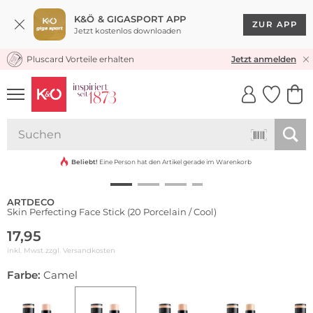
K&Ö & GIGASPORT APP
ZUR APP
Jetzt kostenlos downloaden
Pluscard Vorteile erhalten
KOSTENLOSER VERSAND* & RÜCKVERSAND
Jetzt anmelden
UNSERE APP
CLICK &
CLICK &
COLLECT
RESERVE
Beliebt!
Eine Person hat den Artikel gerade im Warenkorb
ARTDECO
Skin Perfecting Face Stick (20 Porcelain / Cool)
17,95
inkl. Mwst zzgl.
Versandkosten
Farbe:
Camel