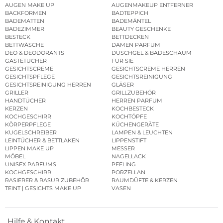
AUGEN MAKE UP
AUGENMAKEUP ENTFERNER
BACKFORMEN
BADTEPPICH
BADEMATTEN
BADEMÄNTEL
BADEZIMMER
BEAUTY GESCHENKE
BESTECK
BETTDECKEN
BETTWÄSCHE
DAMEN PARFUM
DEO & DEODORANTS
DUSCHGEL & BADESCHAUM
GÄSTETÜCHER
FÜR SIE
GESICHTSCREME
GESICHTSCREME HERREN
GESICHTSPFLEGE
GESICHTSREINIGUNG
GESICHTSREINIGUNG HERREN
GLÄSER
GRILLER
GRILLZUBEHÖR
HANDTÜCHER
HERREN PARFUM
KERZEN
KOCHBESTECK
KOCHGESCHIRR
KOCHTÖPFE
KÖRPERPFLEGE
KÜCHENGERÄTE
KUGELSCHREIBER
LAMPEN & LEUCHTEN
LEINTÜCHER & BETTLAKEN
LIPPENSTIFT
LIPPEN MAKE UP
MESSER
MÖBEL
NAGELLACK
UNISEX PARFUMS
PEELING
KOCHGESCHIRR
PORZELLAN
RASIERER & RASUR ZUBEHÖR
RAUMDÜFTE & KERZEN
TEINT | GESICHTS MAKE UP
VASEN
Hilfe & Kontakt