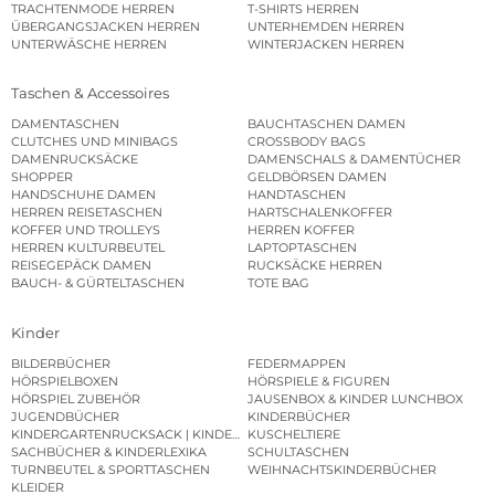
TRACHTENMODE HERREN
T-SHIRTS HERREN
ÜBERGANGSJACKEN HERREN
UNTERHEMDEN HERREN
UNTERWÄSCHE HERREN
WINTERJACKEN HERREN
Taschen & Accessoires
DAMENTASCHEN
BAUCHTASCHEN DAMEN
CLUTCHES UND MINIBAGS
CROSSBODY BAGS
DAMENRUCKSÄCKE
DAMENSCHALS & DAMENTÜCHER
SHOPPER
GELDBÖRSEN DAMEN
HANDSCHUHE DAMEN
HANDTASCHEN
HERREN REISETASCHEN
HARTSCHALENKOFFER
KOFFER UND TROLLEYS
HERREN KOFFER
HERREN KULTURBEUTEL
LAPTOPTASCHEN
REISEGEPÄCK DAMEN
RUCKSÄCKE HERREN
BAUCH- & GÜRTELTASCHEN
TOTE BAG
Kinder
BILDERBÜCHER
FEDERMAPPEN
HÖRSPIELBOXEN
HÖRSPIELE & FIGUREN
HÖRSPIEL ZUBEHÖR
JAUSENBOX & KINDER LUNCHBOX
JUGENDBÜCHER
KINDERBÜCHER
KINDERGARTENRUCKSACK | KINDERGARTENBEUTEL
KUSCHELTIERE
SACHBÜCHER & KINDERLEXIKA
SCHULTASCHEN
TURNBEUTEL & SPORTTASCHEN
WEIHNACHTSKINDERBÜCHER
KLEIDER