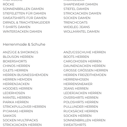
RÖCKE
SHAPEWEAR DAMEN
SONNENBRILLEN DAMEN
STIEFEL DAMEN
STIEFELETTEN FÜR DAMEN
STRICKJACKEN DAMEN
SWEATSHIRTS FÜR DAMEN
SOCKEN DAMEN
DIRNDL & TRACHTENKLEIDER
TRENCHCOATS
T-SHIRTS DAMEN
WIDELEG JEANS
WINTERJACKEN DAMEN
WOLLMÄNTEL DAMEN
Herrenmode & Schuhe
ANZÜGE & SMOKINGS
ANZUGSSCHUHE HERREN
BLOUSON HERREN
BOOTS HERREN
BOXERSHORTS
CARGOHOSEN HERREN
CHINOS HERREN
DAUNENJACKEN HERREN
GILETS HERREN
GROSSE GRÖSSEN HERREN
HERREN BUSINESSHEMDEN
HERREN FREIZEITHEMDEN
HERREN HEMDEN
HERRENHOSEN
HERRENJACKEN
HERRENSNEAKER
HOODIES HERREN
JEANS HERREN
LEDERHOSEN
LEDERJACKEN HERREN
MÄNTEL HERREN
OVERSHIRTS HERREN
PARKA HERREN
POLOSHIRTS HERREN
STRICKPULLOVER HERREN
PULLUNDER HERREN
PYJAMAS HERREN
RUCKSÄCKE HERREN
SAKKOS
SOCKEN HERREN
SOCKEN MULTIPACKS
SONNENBRILLEN HERREN
STRICKJACKEN HERREN
SWEATSHIRTS