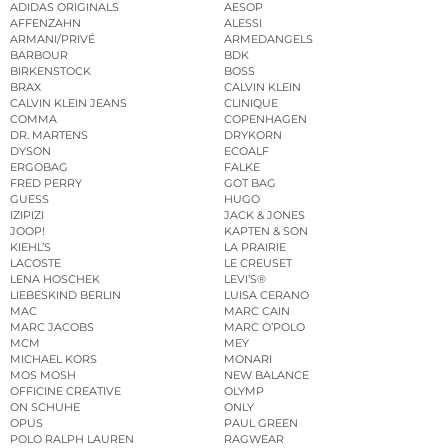
ADIDAS ORIGINALS
AESOP
AFFENZAHN
ALESSI
ARMANI/PRIVÉ
ARMEDANGELS
BARBOUR
BDK
BIRKENSTOCK
BOSS
BRAX
CALVIN KLEIN
CALVIN KLEIN JEANS
CLINIQUE
COMMA
COPENHAGEN
DR. MARTENS
DRYKORN
DYSON
ECOALF
ERGOBAG
FALKE
FRED PERRY
GOT BAG
GUESS
HUGO
IZIPIZI
JACK & JONES
JOOP!
KAPTEN & SON
KIEHL’S
LA PRAIRIE
LACOSTE
LE CREUSET
LENA HOSCHEK
LEVI’S®
LIEBESKIND BERLIN
LUISA CERANO
MAC
MARC CAIN
MARC JACOBS
MARC O’POLO
MCM
MEY
MICHAEL KORS
MONARI
MOS MOSH
NEW BALANCE
OFFICINE CREATIVE
OLYMP
ON SCHUHE
ONLY
OPUS
PAUL GREEN
POLO RALPH LAUREN
RAGWEAR