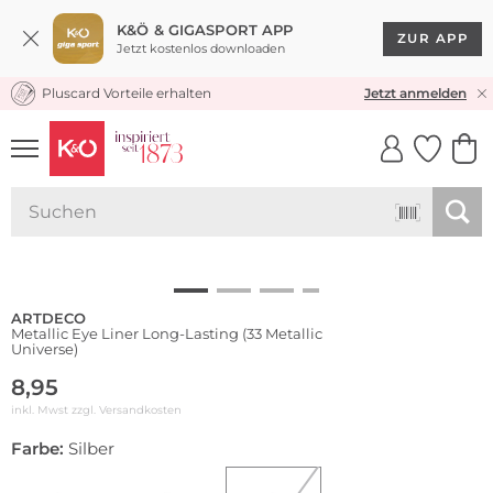
K&Ö & GIGASPORT APP
ZUR APP
Jetzt kostenlos downloaden
Pluscard Vorteile erhalten
KOSTENLOSER VERSAND* & RÜCKVERSAND
Jetzt anmelden
UNSERE APP
CLICK &
CLICK &
COLLECT
RESERVE
Wasserfest
ARTDECO
Metallic Eye Liner Long-Lasting (33 Metallic
Universe)
8,95
inkl. Mwst zzgl.
Versandkosten
Farbe:
Silber