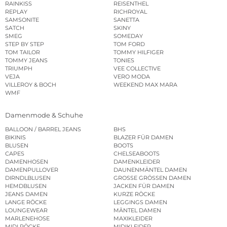
RAINKISS
REISENTHEL
REPLAY
RICHROYAL
SAMSONITE
SANETTA
SATCH
SKINY
SMEG
SOMEDAY
STEP BY STEP
TOM FORD
TOM TAILOR
TOMMY HILFIGER
TOMMY JEANS
TONIES
TRIUMPH
VEE COLLECTIVE
VEJA
VERO MODA
VILLEROY & BOCH
WEEKEND MAX MARA
WMF
Damenmode & Schuhe
BALLOON / BARREL JEANS
BHS
BIKINIS
BLAZER FÜR DAMEN
BLUSEN
BOOTS
CAPES
CHELSEABOOTS
DAMENHOSEN
DAMENKLEIDER
DAMENPULLOVER
DAUNENMÄNTEL DAMEN
DIRNDLBLUSEN
GROSSE GRÖSSEN DAMEN
HEMDBLUSEN
JACKEN FÜR DAMEN
JEANS DAMEN
KURZE RÖCKE
LANGE RÖCKE
LEGGINGS DAMEN
LOUNGEWEAR
MÄNTEL DAMEN
MARLENEHOSE
MAXIKLEIDER
MIDI RÖCKE
MIDIKLEIDER