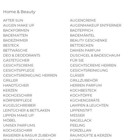
Home & Beauty
AFTER SUN
AUGENCREME
AUGEN MAKE UP
AUGENMAKEUP ENTFERNER
BACKFORMEN
BADTEPPICH
BADEMATTEN
BADEMÄNTEL
BADEZIMMER
BEAUTY GESCHENKE
BESTECK
BETTDECKEN
BETTWÄSCHE
DAMEN PARFUM
DEO & DEODORANTS
DUSCHGEL & BADESCHAUM
GÄSTETÜCHER
FÜR SIE
GESICHTSCREME
GESICHTSCREME HERREN
GESICHTSPFLEGE
GESICHTSREINIGUNG
GESICHTSREINIGUNG HERREN
GLÄSER
GRILLER
GRILLZUBEHÖR
HANDTÜCHER
HERREN PARFUM
KERZEN
KOCHBESTECK
KOCHGESCHIRR
KOCHTÖPFE
KÖRPERPFLEGE
KÜCHENGERÄTE
KUGELSCHREIBER
LAMPEN & LEUCHTEN
LEINTÜCHER & BETTLAKEN
LIPPENSTIFT
LIPPEN MAKE UP
MESSER
MÖBEL
NAGELLACK
UNISEX PARFUMS
PEELING
KOCHGESCHIRR
PORZELLAN
RASIERER & RASUR ZUBEHÖR
RAUMDÜFTE & KERZEN