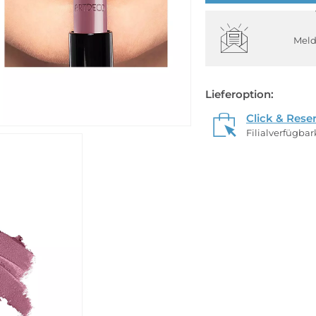
Meld
Lieferoption:
Click & Rese
Filialverfügba