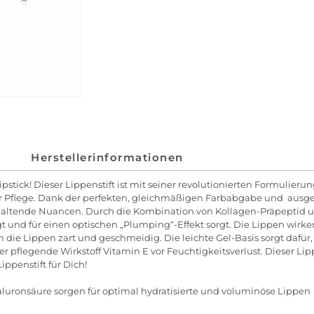
Herstellerinformationen
stick! Dieser Lippenstift ist mit seiner revolutionierten Formulierun
r Pflege. Dank der perfekten, gleichmäßigen Farbabgabe und ausgew
nhaltende Nuancen. Durch die Kombination von Kollagen-Präpeptid 
legt und für einen optischen „Plumping“-Effekt sorgt. Die Lippen wir
 die Lippen zart und geschmeidig. Die leichte Gel-Basis sorgt dafür, 
der pflegende Wirkstoff Vitamin E vor Feuchtigkeitsverlust. Dieser Lip
ippenstift für Dich!
luronsäure sorgen für optimal hydratisierte und voluminöse Lippen