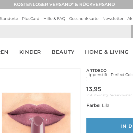
KOSTENLOSER VERSAND* & RÜCKVERSAND
Standorte
PlusCard
Hilfe & FAQ
Geschenkkarte
Newsletter
Ak
REN
KINDER
BEAUTY
HOME & LIVING
ARTDECO
Lippenstift - Perfect Col
)
13,95
inkl. Mwst zzgl.
Versandkosten
Farbe:
Lila
IN 