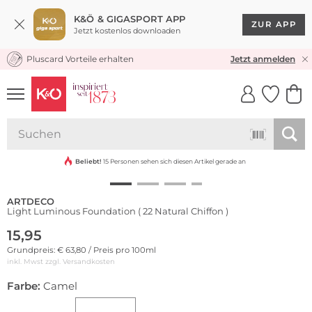
K&Ö & GIGASPORT APP
ZUR APP
Jetzt kostenlos downloaden
Pluscard Vorteile erhalten
KOSTENLOSER VERSAND* & RÜCKVERSAND
Jetzt anmelden
UNSERE APP
CLICK &
CLICK &
COLLECT
RESERVE
Beliebt!
15 Personen sehen sich diesen Artikel gerade an
ARTDECO
Light Luminous Foundation ( 22 Natural Chiffon )
15,95
Grundpreis: € 63,80 / Preis pro 100ml
inkl. Mwst zzgl.
Versandkosten
Farbe:
Camel