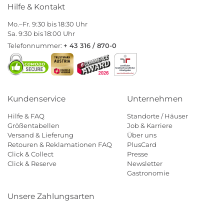
Hilfe & Kontakt
Mo.–Fr. 9:30 bis 18:30 Uhr
Sa. 9:30 bis 18:00 Uhr
Telefonnummer:
+ 43 316 / 870-0
Kundenservice
Unternehmen
Hilfe & FAQ
Standorte / Häuser
Größentabellen
Job & Karriere
Versand & Lieferung
Über uns
Retouren & Reklamationen FAQ
PlusCard
Click & Collect
Presse
Click & Reserve
Newsletter
Gastronomie
Unsere Zahlungsarten
Klarna
Paypal
Mastercard
Visa
Diners
Eps
Shop