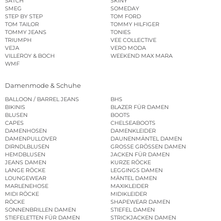
SATCH
SKINY
SMEG
SOMEDAY
STEP BY STEP
TOM FORD
TOM TAILOR
TOMMY HILFIGER
TOMMY JEANS
TONIES
TRIUMPH
VEE COLLECTIVE
VEJA
VERO MODA
VILLEROY & BOCH
WEEKEND MAX MARA
WMF
Damenmode & Schuhe
BALLOON / BARREL JEANS
BHS
BIKINIS
BLAZER FÜR DAMEN
BLUSEN
BOOTS
CAPES
CHELSEABOOTS
DAMENHOSEN
DAMENKLEIDER
DAMENPULLOVER
DAUNENMÄNTEL DAMEN
DIRNDLBLUSEN
GROSSE GRÖSSEN DAMEN
HEMDBLUSEN
JACKEN FÜR DAMEN
JEANS DAMEN
KURZE RÖCKE
LANGE RÖCKE
LEGGINGS DAMEN
LOUNGEWEAR
MÄNTEL DAMEN
MARLENEHOSE
MAXIKLEIDER
MIDI RÖCKE
MIDIKLEIDER
RÖCKE
SHAPEWEAR DAMEN
SONNENBRILLEN DAMEN
STIEFEL DAMEN
STIEFELETTEN FÜR DAMEN
STRICKJACKEN DAMEN