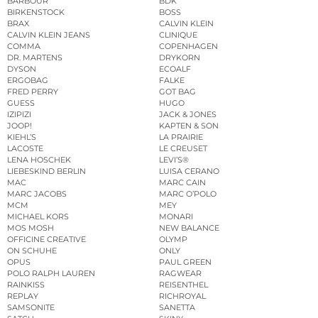
BARBOUR
BDK
BIRKENSTOCK
BOSS
BRAX
CALVIN KLEIN
CALVIN KLEIN JEANS
CLINIQUE
COMMA
COPENHAGEN
DR. MARTENS
DRYKORN
DYSON
ECOALF
ERGOBAG
FALKE
FRED PERRY
GOT BAG
GUESS
HUGO
IZIPIZI
JACK & JONES
JOOP!
KAPTEN & SON
KIEHL’S
LA PRAIRIE
LACOSTE
LE CREUSET
LENA HOSCHEK
LEVI’S®
LIEBESKIND BERLIN
LUISA CERANO
MAC
MARC CAIN
MARC JACOBS
MARC O’POLO
MCM
MEY
MICHAEL KORS
MONARI
MOS MOSH
NEW BALANCE
OFFICINE CREATIVE
OLYMP
ON SCHUHE
ONLY
OPUS
PAUL GREEN
POLO RALPH LAUREN
RAGWEAR
RAINKISS
REISENTHEL
REPLAY
RICHROYAL
SAMSONITE
SANETTA