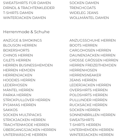
SWEATSHIRTS FÜR DAMEN
SOCKEN DAMEN
DIRNDL & TRACHTENKLEIDER
TRENCHCOATS
T-SHIRTS DAMEN
WIDELEG JEANS
WINTERJACKEN DAMEN
WOLLMÄNTEL DAMEN
Herrenmode & Schuhe
ANZÜGE & SMOKINGS
ANZUGSSCHUHE HERREN
BLOUSON HERREN
BOOTS HERREN
BOXERSHORTS
CARGOHOSEN HERREN
CHINOS HERREN
DAUNENJACKEN HERREN
GILETS HERREN
GROSSE GRÖSSEN HERREN
HERREN BUSINESSHEMDEN
HERREN FREIZEITHEMDEN
HERREN HEMDEN
HERRENHOSEN
HERRENJACKEN
HERRENSNEAKER
HOODIES HERREN
JEANS HERREN
LEDERHOSEN
LEDERJACKEN HERREN
MÄNTEL HERREN
OVERSHIRTS HERREN
PARKA HERREN
POLOSHIRTS HERREN
STRICKPULLOVER HERREN
PULLUNDER HERREN
PYJAMAS HERREN
RUCKSÄCKE HERREN
SAKKOS
SOCKEN HERREN
SOCKEN MULTIPACKS
SONNENBRILLEN HERREN
STRICKJACKEN HERREN
SWEATSHIRTS
TRACHTENMODE HERREN
T-SHIRTS HERREN
ÜBERGANGSJACKEN HERREN
UNTERHEMDEN HERREN
UNTERWÄSCHE HERREN
WINTERJACKEN HERREN