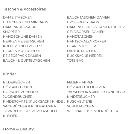
Taschen & Accessoires
DAMENTASCHEN
BAUCHTASCHEN DAMEN
CLUTCHES UND MINIBAGS
CROSSBODY BAGS
DAMENRUCKSÄCKE
DAMENSCHALS & DAMENTÜCHER
SHOPPER
GELDBÖRSEN DAMEN
HANDSCHUHE DAMEN
HANDTASCHEN
HERREN REISETASCHEN
HARTSCHALENKOFFER
KOFFER UND TROLLEYS
HERREN KOFFER
HERREN KULTURBEUTEL
LAPTOPTASCHEN
REISEGEPÄCK DAMEN
RUCKSÄCKE HERREN
BAUCH- & GÜRTELTASCHEN
TOTE BAG
Kinder
BILDERBÜCHER
FEDERMAPPEN
HÖRSPIELBOXEN
HÖRSPIELE & FIGUREN
HÖRSPIEL ZUBEHÖR
JAUSENBOX & KINDER LUNCHBOX
JUGENDBÜCHER
KINDERBÜCHER
KINDERGARTENRUCKSACK | KINDERGARTENBEUTEL
KUSCHELTIERE
SACHBÜCHER & KINDERLEXIKA
SCHULTASCHEN
TURNBEUTEL & SPORTTASCHEN
WEIHNACHTSKINDERBÜCHER
KLEIDER
Home & Beauty