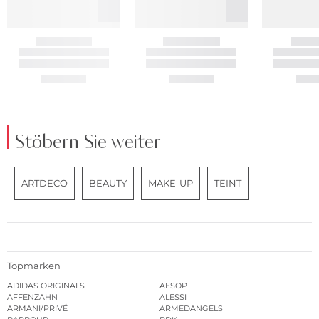
Stöbern Sie weiter
ARTDECO
BEAUTY
MAKE-UP
TEINT
Topmarken
ADIDAS ORIGINALS
AESOP
AFFENZAHN
ALESSI
ARMANI/PRIVÉ
ARMEDANGELS