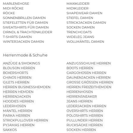
MARLENEHOSE
MAXIKLEIDER
MIDI RÖCKE
MIDIKLEIDER
RÖCKE
SHAPEWEAR DAMEN
SONNENBRILLEN DAMEN
STIEFEL DAMEN
STIEFELETTEN FÜR DAMEN
STRICKJACKEN DAMEN
SWEATSHIRTS FÜR DAMEN
SOCKEN DAMEN
DIRNDL & TRACHTENKLEIDER
TRENCHCOATS
T-SHIRTS DAMEN
WIDELEG JEANS
WINTERJACKEN DAMEN
WOLLMÄNTEL DAMEN
Herrenmode & Schuhe
ANZÜGE & SMOKINGS
ANZUGSSCHUHE HERREN
BLOUSON HERREN
BOOTS HERREN
BOXERSHORTS
CARGOHOSEN HERREN
CHINOS HERREN
DAUNENJACKEN HERREN
GILETS HERREN
GROSSE GRÖSSEN HERREN
HERREN BUSINESSHEMDEN
HERREN FREIZEITHEMDEN
HERREN HEMDEN
HERRENHOSEN
HERRENJACKEN
HERRENSNEAKER
HOODIES HERREN
JEANS HERREN
LEDERHOSEN
LEDERJACKEN HERREN
MÄNTEL HERREN
OVERSHIRTS HERREN
PARKA HERREN
POLOSHIRTS HERREN
STRICKPULLOVER HERREN
PULLUNDER HERREN
PYJAMAS HERREN
RUCKSÄCKE HERREN
SAKKOS
SOCKEN HERREN