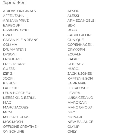
Topmarken
ADIDAS ORIGINALS
AESOP
AFFENZAHN
ALESSI
ARMANI/PRIVÉ
ARMEDANGELS
BARBOUR
BDK
BIRKENSTOCK
BOSS
BRAX
CALVIN KLEIN
CALVIN KLEIN JEANS
CLINIQUE
COMMA
COPENHAGEN
DR. MARTENS
DRYKORN
DYSON
ECOALF
ERGOBAG
FALKE
FRED PERRY
GOT BAG
GUESS
HUGO
IZIPIZI
JACK & JONES
JOOP!
KAPTEN & SON
KIEHL’S
LA PRAIRIE
LACOSTE
LE CREUSET
LENA HOSCHEK
LEVI’S®
LIEBESKIND BERLIN
LUISA CERANO
MAC
MARC CAIN
MARC JACOBS
MARC O’POLO
MCM
MEY
MICHAEL KORS
MONARI
MOS MOSH
NEW BALANCE
OFFICINE CREATIVE
OLYMP
ON SCHUHE
ONLY