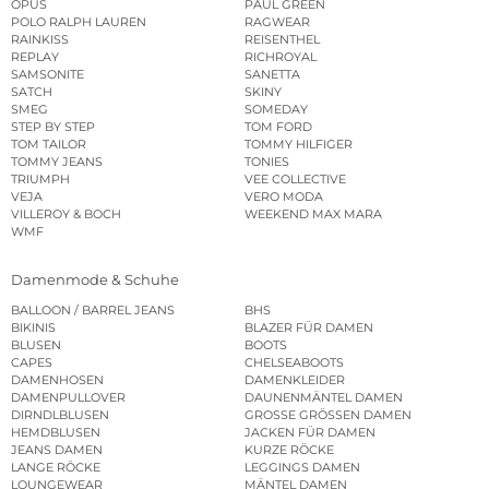
OPUS
PAUL GREEN
POLO RALPH LAUREN
RAGWEAR
RAINKISS
REISENTHEL
REPLAY
RICHROYAL
SAMSONITE
SANETTA
SATCH
SKINY
SMEG
SOMEDAY
STEP BY STEP
TOM FORD
TOM TAILOR
TOMMY HILFIGER
TOMMY JEANS
TONIES
TRIUMPH
VEE COLLECTIVE
VEJA
VERO MODA
VILLEROY & BOCH
WEEKEND MAX MARA
WMF
Damenmode & Schuhe
BALLOON / BARREL JEANS
BHS
BIKINIS
BLAZER FÜR DAMEN
BLUSEN
BOOTS
CAPES
CHELSEABOOTS
DAMENHOSEN
DAMENKLEIDER
DAMENPULLOVER
DAUNENMÄNTEL DAMEN
DIRNDLBLUSEN
GROSSE GRÖSSEN DAMEN
HEMDBLUSEN
JACKEN FÜR DAMEN
JEANS DAMEN
KURZE RÖCKE
LANGE RÖCKE
LEGGINGS DAMEN
LOUNGEWEAR
MÄNTEL DAMEN