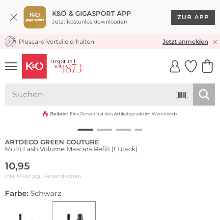
K&Ö & GIGASPORT APP
ZUR APP
Jetzt kostenlos downloaden
Pluscard Vorteile erhalten
KOSTENLOSER VERSAND* & RÜCKVERSAND
Jetzt anmelden
UNSERE APP
CLICK &
CLICK &
COLLECT
RESERVE
Beliebt!
Eine Person hat den Artikel gerade im Warenkorb
ARTDECO GREEN COUTURE
Multi Lash Volume Mascara Refill (1 Black)
10,95
inkl. Mwst zzgl.
Versandkosten
Farbe:
Schwarz