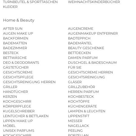
TURNBEUTEL & SPORTTASCHEN
WEIHNACHTSKINDERBÜCHER
KLEIDER
Home & Beauty
AFTER SUN
AUGENCREME
AUGEN MAKE UP
AUGENMAKEUP ENTFERNER
BACKFORMEN
BADTEPPICH
BADEMATTEN
BADEMÄNTEL
BADEZIMMER
BEAUTY GESCHENKE
BESTECK
BETTDECKEN
BETTWÄSCHE
DAMEN PARFUM
DEO & DEODORANTS
DUSCHGEL & BADESCHAUM
GÄSTETÜCHER
FÜR SIE
GESICHTSCREME
GESICHTSCREME HERREN
GESICHTSPFLEGE
GESICHTSREINIGUNG
GESICHTSREINIGUNG HERREN
GLÄSER
GRILLER
GRILLZUBEHÖR
HANDTÜCHER
HERREN PARFUM
KERZEN
KOCHBESTECK
KOCHGESCHIRR
KOCHTÖPFE
KÖRPERPFLEGE
KÜCHENGERÄTE
KUGELSCHREIBER
LAMPEN & LEUCHTEN
LEINTÜCHER & BETTLAKEN
LIPPENSTIFT
LIPPEN MAKE UP
MESSER
MÖBEL
NAGELLACK
UNISEX PARFUMS
PEELING
KOCHGESCHIRR
PORZELLAN