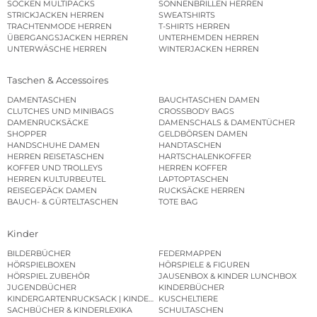
SOCKEN MULTIPACKS
SONNENBRILLEN HERREN
STRICKJACKEN HERREN
SWEATSHIRTS
TRACHTENMODE HERREN
T-SHIRTS HERREN
ÜBERGANGSJACKEN HERREN
UNTERHEMDEN HERREN
UNTERWÄSCHE HERREN
WINTERJACKEN HERREN
Taschen & Accessoires
DAMENTASCHEN
BAUCHTASCHEN DAMEN
CLUTCHES UND MINIBAGS
CROSSBODY BAGS
DAMENRUCKSÄCKE
DAMENSCHALS & DAMENTÜCHER
SHOPPER
GELDBÖRSEN DAMEN
HANDSCHUHE DAMEN
HANDTASCHEN
HERREN REISETASCHEN
HARTSCHALENKOFFER
KOFFER UND TROLLEYS
HERREN KOFFER
HERREN KULTURBEUTEL
LAPTOPTASCHEN
REISEGEPÄCK DAMEN
RUCKSÄCKE HERREN
BAUCH- & GÜRTELTASCHEN
TOTE BAG
Kinder
BILDERBÜCHER
FEDERMAPPEN
HÖRSPIELBOXEN
HÖRSPIELE & FIGUREN
HÖRSPIEL ZUBEHÖR
JAUSENBOX & KINDER LUNCHBOX
JUGENDBÜCHER
KINDERBÜCHER
KINDERGARTENRUCKSACK | KINDERGARTENBEUTEL
KUSCHELTIERE
SACHBÜCHER & KINDERLEXIKA
SCHULTASCHEN