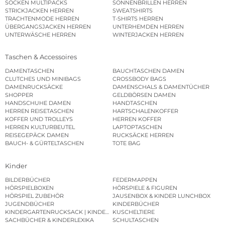
SOCKEN MULTIPACKS
SONNENBRILLEN HERREN
STRICKJACKEN HERREN
SWEATSHIRTS
TRACHTENMODE HERREN
T-SHIRTS HERREN
ÜBERGANGSJACKEN HERREN
UNTERHEMDEN HERREN
UNTERWÄSCHE HERREN
WINTERJACKEN HERREN
Taschen & Accessoires
DAMENTASCHEN
BAUCHTASCHEN DAMEN
CLUTCHES UND MINIBAGS
CROSSBODY BAGS
DAMENRUCKSÄCKE
DAMENSCHALS & DAMENTÜCHER
SHOPPER
GELDBÖRSEN DAMEN
HANDSCHUHE DAMEN
HANDTASCHEN
HERREN REISETASCHEN
HARTSCHALENKOFFER
KOFFER UND TROLLEYS
HERREN KOFFER
HERREN KULTURBEUTEL
LAPTOPTASCHEN
REISEGEPÄCK DAMEN
RUCKSÄCKE HERREN
BAUCH- & GÜRTELTASCHEN
TOTE BAG
Kinder
BILDERBÜCHER
FEDERMAPPEN
HÖRSPIELBOXEN
HÖRSPIELE & FIGUREN
HÖRSPIEL ZUBEHÖR
JAUSENBOX & KINDER LUNCHBOX
JUGENDBÜCHER
KINDERBÜCHER
KINDERGARTENRUCKSACK | KINDERGARTENBEUTEL
KUSCHELTIERE
SACHBÜCHER & KINDERLEXIKA
SCHULTASCHEN