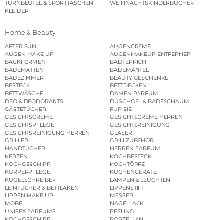
TURNBEUTEL & SPORTTASCHEN
WEIHNACHTSKINDERBÜCHER
KLEIDER
Home & Beauty
AFTER SUN
AUGENCREME
AUGEN MAKE UP
AUGENMAKEUP ENTFERNER
BACKFORMEN
BADTEPPICH
BADEMATTEN
BADEMÄNTEL
BADEZIMMER
BEAUTY GESCHENKE
BESTECK
BETTDECKEN
BETTWÄSCHE
DAMEN PARFUM
DEO & DEODORANTS
DUSCHGEL & BADESCHAUM
GÄSTETÜCHER
FÜR SIE
GESICHTSCREME
GESICHTSCREME HERREN
GESICHTSPFLEGE
GESICHTSREINIGUNG
GESICHTSREINIGUNG HERREN
GLÄSER
GRILLER
GRILLZUBEHÖR
HANDTÜCHER
HERREN PARFUM
KERZEN
KOCHBESTECK
KOCHGESCHIRR
KOCHTÖPFE
KÖRPERPFLEGE
KÜCHENGERÄTE
KUGELSCHREIBER
LAMPEN & LEUCHTEN
LEINTÜCHER & BETTLAKEN
LIPPENSTIFT
LIPPEN MAKE UP
MESSER
MÖBEL
NAGELLACK
UNISEX PARFUMS
PEELING
KOCHGESCHIRR
PORZELLAN