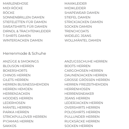
MARLENEHOSE
MAXIKLEIDER
MIDI RÖCKE
MIDIKLEIDER
RÖCKE
SHAPEWEAR DAMEN
SONNENBRILLEN DAMEN
STIEFEL DAMEN
STIEFELETTEN FÜR DAMEN
STRICKJACKEN DAMEN
SWEATSHIRTS FÜR DAMEN
SOCKEN DAMEN
DIRNDL & TRACHTENKLEIDER
TRENCHCOATS
T-SHIRTS DAMEN
WIDELEG JEANS
WINTERJACKEN DAMEN
WOLLMÄNTEL DAMEN
Herrenmode & Schuhe
ANZÜGE & SMOKINGS
ANZUGSSCHUHE HERREN
BLOUSON HERREN
BOOTS HERREN
BOXERSHORTS
CARGOHOSEN HERREN
CHINOS HERREN
DAUNENJACKEN HERREN
GILETS HERREN
GROSSE GRÖSSEN HERREN
HERREN BUSINESSHEMDEN
HERREN FREIZEITHEMDEN
HERREN HEMDEN
HERRENHOSEN
HERRENJACKEN
HERRENSNEAKER
HOODIES HERREN
JEANS HERREN
LEDERHOSEN
LEDERJACKEN HERREN
MÄNTEL HERREN
OVERSHIRTS HERREN
PARKA HERREN
POLOSHIRTS HERREN
STRICKPULLOVER HERREN
PULLUNDER HERREN
PYJAMAS HERREN
RUCKSÄCKE HERREN
SAKKOS
SOCKEN HERREN