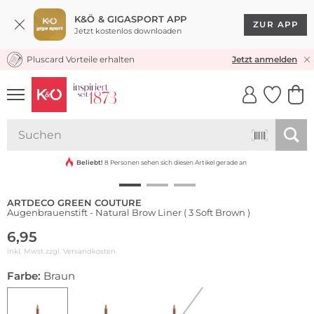
K&Ö & GIGASPORT APP
ZUR APP
Jetzt kostenlos downloaden
Pluscard Vorteile erhalten
KOSTENLOSER VERSAND* & RÜCKVERSAND
Jetzt anmelden
UNSERE APP
CLICK &
CLICK &
COLLECT
RESERVE
Beliebt!
8 Personen sehen sich diesen Artikel gerade an
ARTDECO GREEN COUTURE
Augenbrauenstift - Natural Brow Liner ( 3 Soft Brown )
6,95
inkl. Mwst zzgl.
Versandkosten
Farbe:
Braun