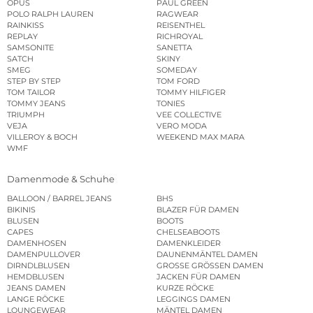
OPUS
PAUL GREEN
POLO RALPH LAUREN
RAGWEAR
RAINKISS
REISENTHEL
REPLAY
RICHROYAL
SAMSONITE
SANETTA
SATCH
SKINY
SMEG
SOMEDAY
STEP BY STEP
TOM FORD
TOM TAILOR
TOMMY HILFIGER
TOMMY JEANS
TONIES
TRIUMPH
VEE COLLECTIVE
VEJA
VERO MODA
VILLEROY & BOCH
WEEKEND MAX MARA
WMF
Damenmode & Schuhe
BALLOON / BARREL JEANS
BHS
BIKINIS
BLAZER FÜR DAMEN
BLUSEN
BOOTS
CAPES
CHELSEABOOTS
DAMENHOSEN
DAMENKLEIDER
DAMENPULLOVER
DAUNENMÄNTEL DAMEN
DIRNDLBLUSEN
GROSSE GRÖSSEN DAMEN
HEMDBLUSEN
JACKEN FÜR DAMEN
JEANS DAMEN
KURZE RÖCKE
LANGE RÖCKE
LEGGINGS DAMEN
LOUNGEWEAR
MÄNTEL DAMEN