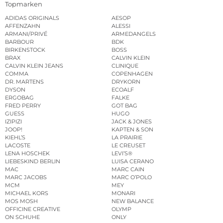
Topmarken
ADIDAS ORIGINALS
AESOP
AFFENZAHN
ALESSI
ARMANI/PRIVÉ
ARMEDANGELS
BARBOUR
BDK
BIRKENSTOCK
BOSS
BRAX
CALVIN KLEIN
CALVIN KLEIN JEANS
CLINIQUE
COMMA
COPENHAGEN
DR. MARTENS
DRYKORN
DYSON
ECOALF
ERGOBAG
FALKE
FRED PERRY
GOT BAG
GUESS
HUGO
IZIPIZI
JACK & JONES
JOOP!
KAPTEN & SON
KIEHL’S
LA PRAIRIE
LACOSTE
LE CREUSET
LENA HOSCHEK
LEVI’S®
LIEBESKIND BERLIN
LUISA CERANO
MAC
MARC CAIN
MARC JACOBS
MARC O’POLO
MCM
MEY
MICHAEL KORS
MONARI
MOS MOSH
NEW BALANCE
OFFICINE CREATIVE
OLYMP
ON SCHUHE
ONLY