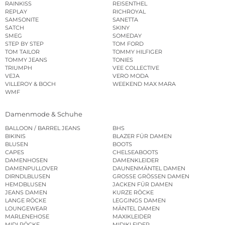
RAINKISS
REISENTHEL
REPLAY
RICHROYAL
SAMSONITE
SANETTA
SATCH
SKINY
SMEG
SOMEDAY
STEP BY STEP
TOM FORD
TOM TAILOR
TOMMY HILFIGER
TOMMY JEANS
TONIES
TRIUMPH
VEE COLLECTIVE
VEJA
VERO MODA
VILLEROY & BOCH
WEEKEND MAX MARA
WMF
Damenmode & Schuhe
BALLOON / BARREL JEANS
BHS
BIKINIS
BLAZER FÜR DAMEN
BLUSEN
BOOTS
CAPES
CHELSEABOOTS
DAMENHOSEN
DAMENKLEIDER
DAMENPULLOVER
DAUNENMÄNTEL DAMEN
DIRNDLBLUSEN
GROSSE GRÖSSEN DAMEN
HEMDBLUSEN
JACKEN FÜR DAMEN
JEANS DAMEN
KURZE RÖCKE
LANGE RÖCKE
LEGGINGS DAMEN
LOUNGEWEAR
MÄNTEL DAMEN
MARLENEHOSE
MAXIKLEIDER
MIDI RÖCKE
MIDIKLEIDER