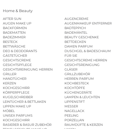
Home & Beauty
AFTER SUN
AUGENCREME
AUGEN MAKE UP
AUGENMAKEUP ENTFERNER
BACKFORMEN
BADTEPPICH
BADEMATTEN
BADEMÄNTEL
BADEZIMMER
BEAUTY GESCHENKE
BESTECK
BETTDECKEN
BETTWÄSCHE
DAMEN PARFUM
DEO & DEODORANTS
DUSCHGEL & BADESCHAUM
GÄSTETÜCHER
FÜR SIE
GESICHTSCREME
GESICHTSCREME HERREN
GESICHTSPFLEGE
GESICHTSREINIGUNG
GESICHTSREINIGUNG HERREN
GLÄSER
GRILLER
GRILLZUBEHÖR
HANDTÜCHER
HERREN PARFUM
KERZEN
KOCHBESTECK
KOCHGESCHIRR
KOCHTÖPFE
KÖRPERPFLEGE
KÜCHENGERÄTE
KUGELSCHREIBER
LAMPEN & LEUCHTEN
LEINTÜCHER & BETTLAKEN
LIPPENSTIFT
LIPPEN MAKE UP
MESSER
MÖBEL
NAGELLACK
UNISEX PARFUMS
PEELING
KOCHGESCHIRR
PORZELLAN
RASIERER & RASUR ZUBEHÖR
RAUMDÜFTE & KERZEN