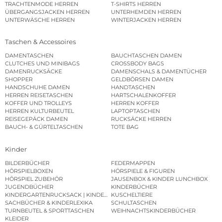
TRACHTENMODE HERREN
T-SHIRTS HERREN
ÜBERGANGSJACKEN HERREN
UNTERHEMDEN HERREN
UNTERWÄSCHE HERREN
WINTERJACKEN HERREN
Taschen & Accessoires
DAMENTASCHEN
BAUCHTASCHEN DAMEN
CLUTCHES UND MINIBAGS
CROSSBODY BAGS
DAMENRUCKSÄCKE
DAMENSCHALS & DAMENTÜCHER
SHOPPER
GELDBÖRSEN DAMEN
HANDSCHUHE DAMEN
HANDTASCHEN
HERREN REISETASCHEN
HARTSCHALENKOFFER
KOFFER UND TROLLEYS
HERREN KOFFER
HERREN KULTURBEUTEL
LAPTOPTASCHEN
REISEGEPÄCK DAMEN
RUCKSÄCKE HERREN
BAUCH- & GÜRTELTASCHEN
TOTE BAG
Kinder
BILDERBÜCHER
FEDERMAPPEN
HÖRSPIELBOXEN
HÖRSPIELE & FIGUREN
HÖRSPIEL ZUBEHÖR
JAUSENBOX & KINDER LUNCHBOX
JUGENDBÜCHER
KINDERBÜCHER
KINDERGARTENRUCKSACK | KINDERGARTENBEUTEL
KUSCHELTIERE
SACHBÜCHER & KINDERLEXIKA
SCHULTASCHEN
TURNBEUTEL & SPORTTASCHEN
WEIHNACHTSKINDERBÜCHER
KLEIDER