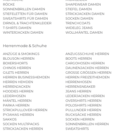
RÖCKE
SHAPEWEAR DAMEN
SONNENBRILLEN DAMEN
STIEFEL DAMEN
STIEFELETTEN FÜR DAMEN
STRICKJACKEN DAMEN
SWEATSHIRTS FÜR DAMEN
SOCKEN DAMEN
DIRNDL & TRACHTENKLEIDER
TRENCHCOATS
T-SHIRTS DAMEN
WIDELEG JEANS
WINTERJACKEN DAMEN
WOLLMÄNTEL DAMEN
Herrenmode & Schuhe
ANZÜGE & SMOKINGS
ANZUGSSCHUHE HERREN
BLOUSON HERREN
BOOTS HERREN
BOXERSHORTS
CARGOHOSEN HERREN
CHINOS HERREN
DAUNENJACKEN HERREN
GILETS HERREN
GROSSE GRÖSSEN HERREN
HERREN BUSINESSHEMDEN
HERREN FREIZEITHEMDEN
HERREN HEMDEN
HERRENHOSEN
HERRENJACKEN
HERRENSNEAKER
HOODIES HERREN
JEANS HERREN
LEDERHOSEN
LEDERJACKEN HERREN
MÄNTEL HERREN
OVERSHIRTS HERREN
PARKA HERREN
POLOSHIRTS HERREN
STRICKPULLOVER HERREN
PULLUNDER HERREN
PYJAMAS HERREN
RUCKSÄCKE HERREN
SAKKOS
SOCKEN HERREN
SOCKEN MULTIPACKS
SONNENBRILLEN HERREN
STRICKJACKEN HERREN
SWEATSHIRTS