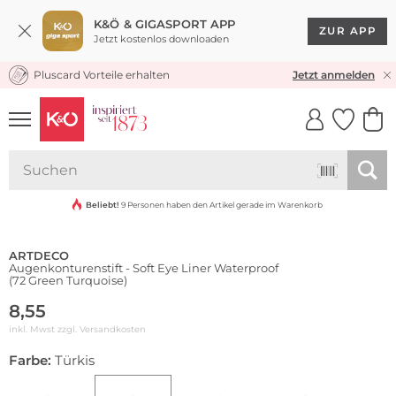
K&Ö & GIGASPORT APP
ZUR APP
Jetzt kostenlos downloaden
Pluscard Vorteile erhalten
KOSTENLOSER VERSAND* & RÜCKVERSAND
Jetzt anmelden
UNSERE APP
CLICK &
CLICK &
COLLECT
RESERVE
Wasserfest
Beliebt!
9 Personen haben den Artikel gerade im Warenkorb
ARTDECO
Augenkonturenstift - Soft Eye Liner Waterproof
(72 Green Turquoise)
8,55
inkl. Mwst zzgl.
Versandkosten
Farbe:
Türkis