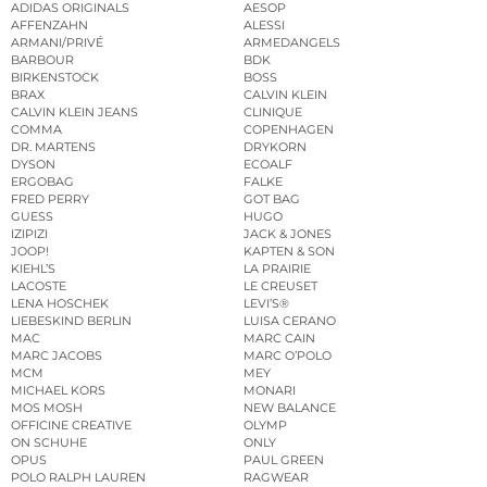
ADIDAS ORIGINALS
AESOP
AFFENZAHN
ALESSI
ARMANI/PRIVÉ
ARMEDANGELS
BARBOUR
BDK
BIRKENSTOCK
BOSS
BRAX
CALVIN KLEIN
CALVIN KLEIN JEANS
CLINIQUE
COMMA
COPENHAGEN
DR. MARTENS
DRYKORN
DYSON
ECOALF
ERGOBAG
FALKE
FRED PERRY
GOT BAG
GUESS
HUGO
IZIPIZI
JACK & JONES
JOOP!
KAPTEN & SON
KIEHL’S
LA PRAIRIE
LACOSTE
LE CREUSET
LENA HOSCHEK
LEVI’S®
LIEBESKIND BERLIN
LUISA CERANO
MAC
MARC CAIN
MARC JACOBS
MARC O’POLO
MCM
MEY
MICHAEL KORS
MONARI
MOS MOSH
NEW BALANCE
OFFICINE CREATIVE
OLYMP
ON SCHUHE
ONLY
OPUS
PAUL GREEN
POLO RALPH LAUREN
RAGWEAR