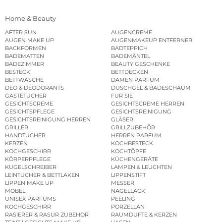
Home & Beauty
AFTER SUN
AUGENCREME
AUGEN MAKE UP
AUGENMAKEUP ENTFERNER
BACKFORMEN
BADTEPPICH
BADEMATTEN
BADEMÄNTEL
BADEZIMMER
BEAUTY GESCHENKE
BESTECK
BETTDECKEN
BETTWÄSCHE
DAMEN PARFUM
DEO & DEODORANTS
DUSCHGEL & BADESCHAUM
GÄSTETÜCHER
FÜR SIE
GESICHTSCREME
GESICHTSCREME HERREN
GESICHTSPFLEGE
GESICHTSREINIGUNG
GESICHTSREINIGUNG HERREN
GLÄSER
GRILLER
GRILLZUBEHÖR
HANDTÜCHER
HERREN PARFUM
KERZEN
KOCHBESTECK
KOCHGESCHIRR
KOCHTÖPFE
KÖRPERPFLEGE
KÜCHENGERÄTE
KUGELSCHREIBER
LAMPEN & LEUCHTEN
LEINTÜCHER & BETTLAKEN
LIPPENSTIFT
LIPPEN MAKE UP
MESSER
MÖBEL
NAGELLACK
UNISEX PARFUMS
PEELING
KOCHGESCHIRR
PORZELLAN
RASIERER & RASUR ZUBEHÖR
RAUMDÜFTE & KERZEN