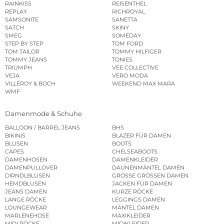
RAINKISS
REISENTHEL
REPLAY
RICHROYAL
SAMSONITE
SANETTA
SATCH
SKINY
SMEG
SOMEDAY
STEP BY STEP
TOM FORD
TOM TAILOR
TOMMY HILFIGER
TOMMY JEANS
TONIES
TRIUMPH
VEE COLLECTIVE
VEJA
VERO MODA
VILLEROY & BOCH
WEEKEND MAX MARA
WMF
Damenmode & Schuhe
BALLOON / BARREL JEANS
BHS
BIKINIS
BLAZER FÜR DAMEN
BLUSEN
BOOTS
CAPES
CHELSEABOOTS
DAMENHOSEN
DAMENKLEIDER
DAMENPULLOVER
DAUNENMÄNTEL DAMEN
DIRNDLBLUSEN
GROSSE GRÖSSEN DAMEN
HEMDBLUSEN
JACKEN FÜR DAMEN
JEANS DAMEN
KURZE RÖCKE
LANGE RÖCKE
LEGGINGS DAMEN
LOUNGEWEAR
MÄNTEL DAMEN
MARLENEHOSE
MAXIKLEIDER
MIDI RÖCKE
MIDIKLEIDER