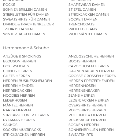
RÖCKE
SHAPEWEAR DAMEN
SONNENBRILLEN DAMEN
STIEFEL DAMEN
STIEFELETTEN FÜR DAMEN
STRICKJACKEN DAMEN
SWEATSHIRTS FÜR DAMEN
SOCKEN DAMEN
DIRNDL & TRACHTENKLEIDER
TRENCHCOATS
T-SHIRTS DAMEN
WIDELEG JEANS
WINTERJACKEN DAMEN
WOLLMÄNTEL DAMEN
Herrenmode & Schuhe
ANZÜGE & SMOKINGS
ANZUGSSCHUHE HERREN
BLOUSON HERREN
BOOTS HERREN
BOXERSHORTS
CARGOHOSEN HERREN
CHINOS HERREN
DAUNENJACKEN HERREN
GILETS HERREN
GROSSE GRÖSSEN HERREN
HERREN BUSINESSHEMDEN
HERREN FREIZEITHEMDEN
HERREN HEMDEN
HERRENHOSEN
HERRENJACKEN
HERRENSNEAKER
HOODIES HERREN
JEANS HERREN
LEDERHOSEN
LEDERJACKEN HERREN
MÄNTEL HERREN
OVERSHIRTS HERREN
PARKA HERREN
POLOSHIRTS HERREN
STRICKPULLOVER HERREN
PULLUNDER HERREN
PYJAMAS HERREN
RUCKSÄCKE HERREN
SAKKOS
SOCKEN HERREN
SOCKEN MULTIPACKS
SONNENBRILLEN HERREN
STRICKJACKEN HERREN
SWEATSHIRTS