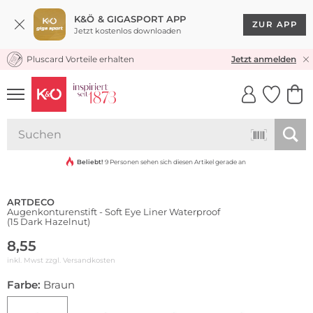
K&Ö & GIGASPORT APP
ZUR APP
Jetzt kostenlos downloaden
Pluscard Vorteile erhalten
KOSTENLOSER VERSAND* & RÜCKVERSAND
Jetzt anmelden
UNSERE APP
CLICK &
CLICK &
COLLECT
RESERVE
Wasserfest
Beliebt!
9 Personen sehen sich diesen Artikel gerade an
ARTDECO
Augenkonturenstift - Soft Eye Liner Waterproof
(15 Dark Hazelnut)
8,55
inkl. Mwst zzgl.
Versandkosten
Farbe:
Braun