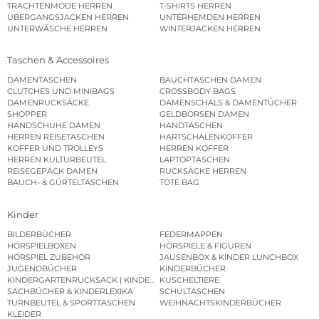
TRACHTENMODE HERREN
T-SHIRTS HERREN
ÜBERGANGSJACKEN HERREN
UNTERHEMDEN HERREN
UNTERWÄSCHE HERREN
WINTERJACKEN HERREN
Taschen & Accessoires
DAMENTASCHEN
BAUCHTASCHEN DAMEN
CLUTCHES UND MINIBAGS
CROSSBODY BAGS
DAMENRUCKSÄCKE
DAMENSCHALS & DAMENTÜCHER
SHOPPER
GELDBÖRSEN DAMEN
HANDSCHUHE DAMEN
HANDTASCHEN
HERREN REISETASCHEN
HARTSCHALENKOFFER
KOFFER UND TROLLEYS
HERREN KOFFER
HERREN KULTURBEUTEL
LAPTOPTASCHEN
REISEGEPÄCK DAMEN
RUCKSÄCKE HERREN
BAUCH- & GÜRTELTASCHEN
TOTE BAG
Kinder
BILDERBÜCHER
FEDERMAPPEN
HÖRSPIELBOXEN
HÖRSPIELE & FIGUREN
HÖRSPIEL ZUBEHÖR
JAUSENBOX & KINDER LUNCHBOX
JUGENDBÜCHER
KINDERBÜCHER
KINDERGARTENRUCKSACK | KINDERGARTENBEUTEL
KUSCHELTIERE
SACHBÜCHER & KINDERLEXIKA
SCHULTASCHEN
TURNBEUTEL & SPORTTASCHEN
WEIHNACHTSKINDERBÜCHER
KLEIDER