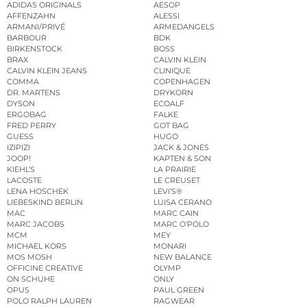
ADIDAS ORIGINALS
AESOP
AFFENZAHN
ALESSI
ARMANI/PRIVÉ
ARMEDANGELS
BARBOUR
BDK
BIRKENSTOCK
BOSS
BRAX
CALVIN KLEIN
CALVIN KLEIN JEANS
CLINIQUE
COMMA
COPENHAGEN
DR. MARTENS
DRYKORN
DYSON
ECOALF
ERGOBAG
FALKE
FRED PERRY
GOT BAG
GUESS
HUGO
IZIPIZI
JACK & JONES
JOOP!
KAPTEN & SON
KIEHL’S
LA PRAIRIE
LACOSTE
LE CREUSET
LENA HOSCHEK
LEVI’S®
LIEBESKIND BERLIN
LUISA CERANO
MAC
MARC CAIN
MARC JACOBS
MARC O’POLO
MCM
MEY
MICHAEL KORS
MONARI
MOS MOSH
NEW BALANCE
OFFICINE CREATIVE
OLYMP
ON SCHUHE
ONLY
OPUS
PAUL GREEN
POLO RALPH LAUREN
RAGWEAR