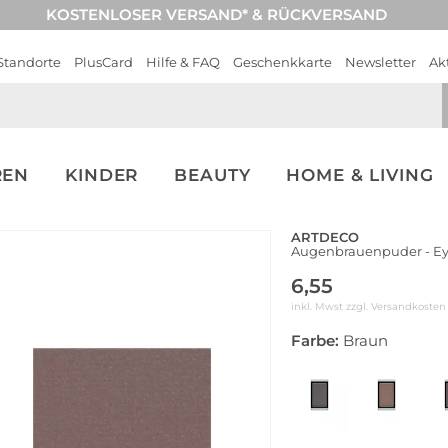
KOSTENLOSER VERSAND* & RÜCKVERSAND
Standorte
PlusCard
Hilfe & FAQ
Geschenkkarte
Newsletter
Ak
REN
KINDER
BEAUTY
HOME & LIVING
ARTDECO
Augenbrauenpuder - Ey
6,55
inkl. Mwst zzgl.
Versandkosten
Farbe:
Braun