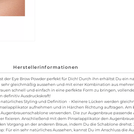
Herstellerinformationen
 der Eye Brow Powder perfekt für Dich! Durch ihn erhältst Du ein na
 sehr gleichmäßig aussehen und mit einer Kombination aus mehrere
rauen schnell und einfach in eine perfekte Form zu bringen, vollen
 definitiv Ausdruckskraft!
natürliches Styling und Definition - Kleinere Lücken werden gleich
lapplikator aufnehmen und in Härchen Richtung auftragen. Am bes
ne Augenbrauenschablone verwenden. Die zur Augenbraue passende
r fixieren. Anschließend mit dem Pinselapplikator den Augenbra
en Vorgang an der anderen Braue, indem Du die Schablone drehst. Z
ipp: Für ein sehr natürliches Aussehen, kannst Du im Anschluss di