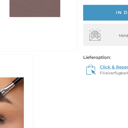
IN 
Meld
Lieferoption:
Click & Rese
Filialverfügba