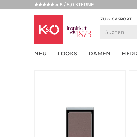
★★★★★ 4,8 / 5,0 STERNE
ZU GIGASPORT
FASHION-
UNSERE APP
CLICK &
CLICK &
TRENDS
COLLECT
RESERVE
NEU
LOOKS
DAMEN
HER