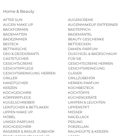
Home & Beauty
AFTER SUN
AUGENCREME
AUGEN MAKE UP
AUGENMAKEUP ENTFERNER
BACKFORMEN
BADTEPPICH
BADEMATTEN
BADEMÄNTEL
BADEZIMMER
BEAUTY GESCHENKE
BESTECK
BETTDECKEN
BETTWÄSCHE
DAMEN PARFUM
DEO & DEODORANTS
DUSCHGEL & BADESCHAUM
GÄSTETÜCHER
FÜR SIE
GESICHTSCREME
GESICHTSCREME HERREN
GESICHTSPFLEGE
GESICHTSREINIGUNG
GESICHTSREINIGUNG HERREN
GLÄSER
GRILLER
GRILLZUBEHÖR
HANDTÜCHER
HERREN PARFUM
KERZEN
KOCHBESTECK
KOCHGESCHIRR
KOCHTÖPFE
KÖRPERPFLEGE
KÜCHENGERÄTE
KUGELSCHREIBER
LAMPEN & LEUCHTEN
LEINTÜCHER & BETTLAKEN
LIPPENSTIFT
LIPPEN MAKE UP
MESSER
MÖBEL
NAGELLACK
UNISEX PARFUMS
PEELING
KOCHGESCHIRR
PORZELLAN
RASIERER & RASUR ZUBEHÖR
RAUMDÜFTE & KERZEN