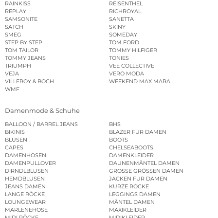
RAINKISS
REISENTHEL
REPLAY
RICHROYAL
SAMSONITE
SANETTA
SATCH
SKINY
SMEG
SOMEDAY
STEP BY STEP
TOM FORD
TOM TAILOR
TOMMY HILFIGER
TOMMY JEANS
TONIES
TRIUMPH
VEE COLLECTIVE
VEJA
VERO MODA
VILLEROY & BOCH
WEEKEND MAX MARA
WMF
Damenmode & Schuhe
BALLOON / BARREL JEANS
BHS
BIKINIS
BLAZER FÜR DAMEN
BLUSEN
BOOTS
CAPES
CHELSEABOOTS
DAMENHOSEN
DAMENKLEIDER
DAMENPULLOVER
DAUNENMÄNTEL DAMEN
DIRNDLBLUSEN
GROSSE GRÖSSEN DAMEN
HEMDBLUSEN
JACKEN FÜR DAMEN
JEANS DAMEN
KURZE RÖCKE
LANGE RÖCKE
LEGGINGS DAMEN
LOUNGEWEAR
MÄNTEL DAMEN
MARLENEHOSE
MAXIKLEIDER
MIDI RÖCKE
MIDIKLEIDER