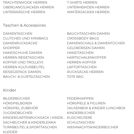
TRACHTENMODE HERREN
T-SHIRTS HERREN
ÜBERGANGSJACKEN HERREN
UNTERHEMDEN HERREN
UNTERWÄSCHE HERREN
WINTERJACKEN HERREN
Taschen & Accessoires
DAMENTASCHEN
BAUCHTASCHEN DAMEN
CLUTCHES UND MINIBAGS
CROSSBODY BAGS
DAMENRUCKSÄCKE
DAMENSCHALS & DAMENTÜCHER
SHOPPER
GELDBÖRSEN DAMEN
HANDSCHUHE DAMEN
HANDTASCHEN
HERREN REISETASCHEN
HARTSCHALENKOFFER
KOFFER UND TROLLEYS
HERREN KOFFER
HERREN KULTURBEUTEL
LAPTOPTASCHEN
REISEGEPÄCK DAMEN
RUCKSÄCKE HERREN
BAUCH- & GÜRTELTASCHEN
TOTE BAG
Kinder
BILDERBÜCHER
FEDERMAPPEN
HÖRSPIELBOXEN
HÖRSPIELE & FIGUREN
HÖRSPIEL ZUBEHÖR
JAUSENBOX & KINDER LUNCHBOX
JUGENDBÜCHER
KINDERBÜCHER
KINDERGARTENRUCKSACK | KINDERGARTENBEUTEL
KUSCHELTIERE
SACHBÜCHER & KINDERLEXIKA
SCHULTASCHEN
TURNBEUTEL & SPORTTASCHEN
WEIHNACHTSKINDERBÜCHER
KLEIDER