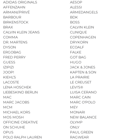
ADIDAS ORIGINALS
AESOP
AFFENZAHN
ALESSI
ARMANI/PRIVÉ
ARMEDANGELS
BARBOUR
BDK
BIRKENSTOCK
BOSS
BRAX
CALVIN KLEIN
CALVIN KLEIN JEANS
CLINIQUE
COMMA
COPENHAGEN
DR. MARTENS
DRYKORN
DYSON
ECOALF
ERGOBAG
FALKE
FRED PERRY
GOT BAG
GUESS
HUGO
IZIPIZI
JACK & JONES
JOOP!
KAPTEN & SON
KIEHL’S
LA PRAIRIE
LACOSTE
LE CREUSET
LENA HOSCHEK
LEVI’S®
LIEBESKIND BERLIN
LUISA CERANO
MAC
MARC CAIN
MARC JACOBS
MARC O’POLO
MCM
MEY
MICHAEL KORS
MONARI
MOS MOSH
NEW BALANCE
OFFICINE CREATIVE
OLYMP
ON SCHUHE
ONLY
OPUS
PAUL GREEN
POLO RALPH LAUREN
RAGWEAR