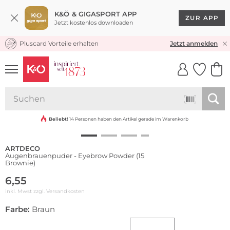
K&Ö & GIGASPORT APP
ZUR APP
Jetzt kostenlos downloaden
Pluscard Vorteile erhalten
KOSTENLOSER VERSAND* & RÜCKVERSAND
Jetzt anmelden
UNSERE APP
CLICK &
CLICK &
COLLECT
RESERVE
Beliebt!
14 Personen haben den Artikel gerade im Warenkorb
ARTDECO
Augenbrauenpuder - Eyebrow Powder (15
Brownie)
6,55
inkl. Mwst zzgl.
Versandkosten
Farbe:
Braun