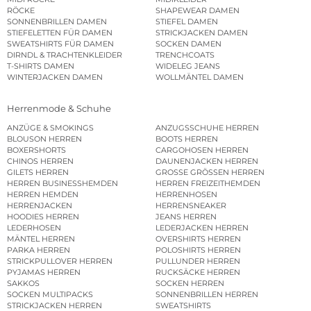
RÖCKE
SHAPEWEAR DAMEN
SONNENBRILLEN DAMEN
STIEFEL DAMEN
STIEFELETTEN FÜR DAMEN
STRICKJACKEN DAMEN
SWEATSHIRTS FÜR DAMEN
SOCKEN DAMEN
DIRNDL & TRACHTENKLEIDER
TRENCHCOATS
T-SHIRTS DAMEN
WIDELEG JEANS
WINTERJACKEN DAMEN
WOLLMÄNTEL DAMEN
Herrenmode & Schuhe
ANZÜGE & SMOKINGS
ANZUGSSCHUHE HERREN
BLOUSON HERREN
BOOTS HERREN
BOXERSHORTS
CARGOHOSEN HERREN
CHINOS HERREN
DAUNENJACKEN HERREN
GILETS HERREN
GROSSE GRÖSSEN HERREN
HERREN BUSINESSHEMDEN
HERREN FREIZEITHEMDEN
HERREN HEMDEN
HERRENHOSEN
HERRENJACKEN
HERRENSNEAKER
HOODIES HERREN
JEANS HERREN
LEDERHOSEN
LEDERJACKEN HERREN
MÄNTEL HERREN
OVERSHIRTS HERREN
PARKA HERREN
POLOSHIRTS HERREN
STRICKPULLOVER HERREN
PULLUNDER HERREN
PYJAMAS HERREN
RUCKSÄCKE HERREN
SAKKOS
SOCKEN HERREN
SOCKEN MULTIPACKS
SONNENBRILLEN HERREN
STRICKJACKEN HERREN
SWEATSHIRTS